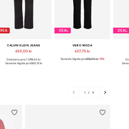
REA
DEAL
DEAL
CALVIN KLEIN JEANS
VERO MODA
659,00 kr
437,75 kr
Senaste lägsta pris:
515,00 kr
-15%
Ordinarie pris: 1 099,00 kr
Or
Tillgänglig i många storlekar
Tillgänglig i många storlekar
Tillgä
Senaste lägsta pris:
560,15 kr
Senas
Lägg till i varukorgen
Lägg till i varukorgen
Lägg
1
/
9