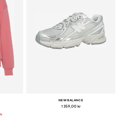
NEW BALANCE
1 359,00 kr
0%
r
Tillgänglig i många storlekar
n
Lägg till i varukorgen