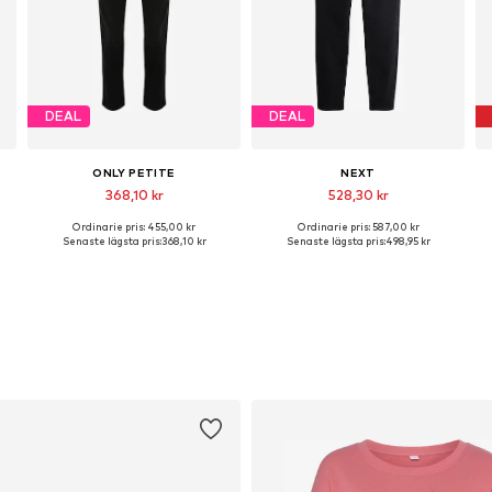
DEAL
DEAL
ONLY PETITE
NEXT
368,10 kr
528,30 kr
Ordinarie pris: 455,00 kr
Ordinarie pris: 587,00 kr
Tillgänglig i många storlekar
Tillgänglig i många storlekar
Senaste lägsta pris:
368,10 kr
Senaste lägsta pris:
498,95 kr
Lägg till i varukorgen
Lägg till i varukorgen