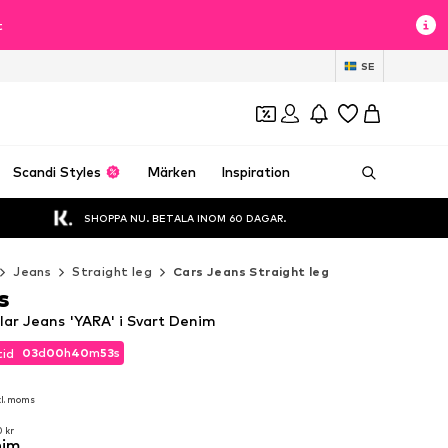
t
SE
Scandi Styles
Märken
Inspiration
SHOPPA NU. BETALA INOM 60 DAGAR.
Jeans
Straight leg
Cars Jeans Straight leg
s
lar Jeans 'YARA' i Svart Denim
03
d
00
h
40
m
52
s
tid
03
d
00
h
40
m
52
s
tid
kl. moms
kl. moms
 kr
nim
 kr