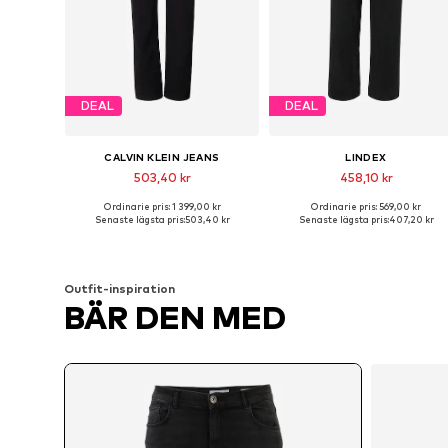
DEAL
DEAL
CALVIN KLEIN JEANS
LINDEX
503,40 kr
458,10 kr
Ordinarie pris: 1 399,00 kr
Ordinarie pris: 569,00 kr
Tillgängliga storlekar: 24 x regular, 24 x vanlig, 25 x regular, 26 x kort, 27 x regular, 27 x vanlig
Tillgänglig i många storlekar
Senaste lägsta pris:
503,40 kr
Senaste lägsta pris:
407,20 kr
Lägg till i varukorgen
Lägg till i varukorgen
Outfit-inspiration
BÄR DEN MED