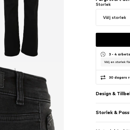
Storlek
Välj storlek
3 - 4 arbet
Välj en storlek f
30 dagars r
Design & Tillb
Neutrala färg
Storlek & Pas
Jeans
Rinsed/dark 
Längd: Lång/
Vadderad fål