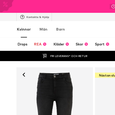
Kontakta & Hjälp
Kvinnor
Män
Barn
Drops
REA
Kläder
Skor
Sport
FRI LEVERANS* OCH RETUR
Nästan sl