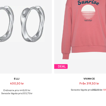
DEAL
ELLI
VIVANCE
400,50 kr
Från 319,50 kr
Senaste lägsta pris:
355,00 kr
-1
Ordinarie pris: 445,00 kr
llgängliga storlekar: One Size
Tillgänglig i många storleka
Senaste lägsta pris:
333,75 kr
Lägg till i varukorgen
Lägg till i varukorge