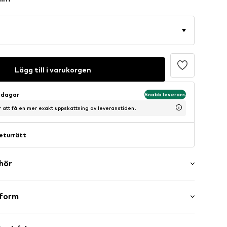
Lägg till i varukorgen
sdagar
Snabb leverans
ör att få en mer exakt uppskattning av leveranstiden.
eturrätt
ehör
er
sform
washed
maxi
l/kant