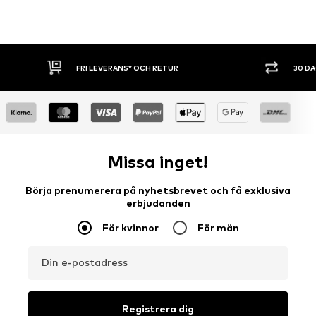
FRI LEVERANS* OCH RETUR
30 D
Missa inget!
Börja prenumerera på nyhetsbrevet och få exklusiva
erbjudanden
För kvinnor
För män
Din e-postadress
Registrera dig