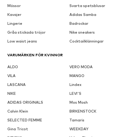
Mössor
Svarta spetsblusar
Kavajer
Adidas Samba
Lingerie
Badrockar
Gråa stickada tröjor
Nike sneakers
Low waist jeans
Cocktailklänningar
VARUMÄRKEN FÖR KVINNOR
ALDO
VERO MODA
VILA
MANGO
LASCANA
Lindex
NIKE
LEVI'S
ADIDAS ORIGINALS
Mos Mosh
Calvin Klein
BIRKENSTOCK
SELECTED FEMME
Tamaris
Gina Tricot
WEEKDAY