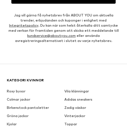
Jag vill gärna få nyhetsbrev från ABOUT YOU om aktuella
trender, erbjudanden och kuponger i enlighet med
Integritetspolicy
. Du kan när som helst återkalla ditt samtycke
med verkan för framtiden genom att skicka ett meddelande till
kundservice@aboutyou.com
eller använda
avregistreringsalternativet i slutet av varje nyhetsbrev.
KATEGORI KVINNOR
Roxy byxor
Vila klänningar
Colmar jackor
Adidas sneakers
Birkenstock pantoletter
Zadig väskor
Gröna jackor
Vinterjackor
Kjolar
Toppar