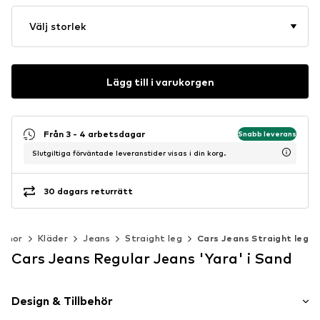
Välj storlek
Lägg till i varukorgen
Från 3 - 4 arbetsdagar
Snabb leverans
Slutgiltiga förväntade leveranstider visas i din korg.
30 dagars returrätt
innor
Kläder
Jeans
Straight leg
Cars Jeans Straight leg
Cars Jeans Regular Jeans 'Yara' i Sand
Design & Tillbehör