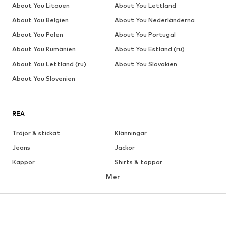
About You Litauen
About You Lettland
About You Belgien
About You Nederländerna
About You Polen
About You Portugal
About You Rumänien
About You Estland (ru)
About You Lettland (ru)
About You Slovakien
About You Slovenien
REA
Tröjor & stickat
Klänningar
Jeans
Jackor
Kappor
Shirts & toppar
Mer
Byxor
Underkläder
Kjolar
Blusar & tunikor
Sweat
Kavajer
Badkläder
Jumpsuits & overaller