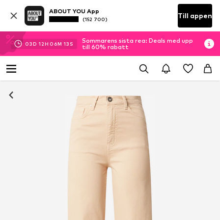
ABOUT YOU App
Till appen
(152 700)
Sommarens sista rea: Deals med upp
03
D
12
H
06
M
13
S
till 60% rabatt