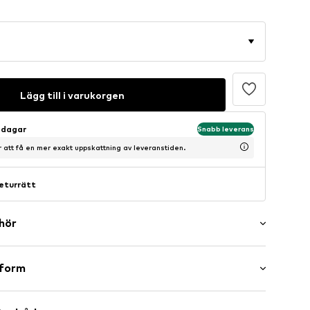
Lägg till i varukorgen
sdagar
Snabb leverans
ör att få en mer exakt uppskattning av leveranstiden.
eturrätt
ehör
er
sform
m
maxi