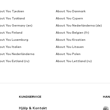
out You Tjeckien
About You Danmark
out You Tyskland
About You Cypern
out You Germany (en)
About You Nederländerna (de)
out You Finland
About You Belgien (fr)
out You Luxemburg
About You Kroatien
ut You Italien
About You Litauen
out You Nederländerna
About You Polen
out You Estland (ru)
About You Lettland (ru)
KUNDSERVICE
HAN
Hjälp & Kontakt