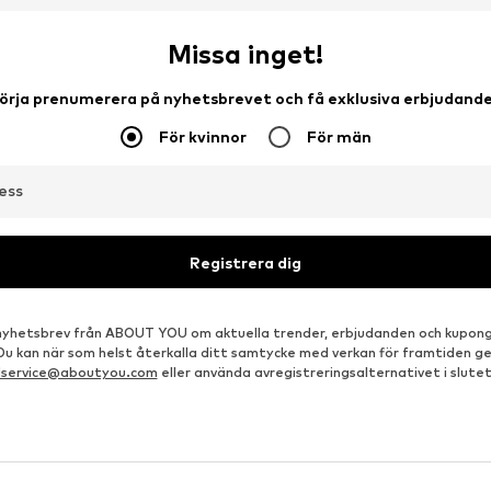
Missa inget!
örja prenumerera på nyhetsbrevet och få exklusiva erbjudand
För kvinnor
För män
ess
Registrera dig
å nyhetsbrev från ABOUT YOU om aktuella trender, erbjudanden och kupong
 Du kan när som helst återkalla ditt samtycke med verkan för framtiden g
dservice@aboutyou.com
eller använda avregistreringsalternativet i slutet