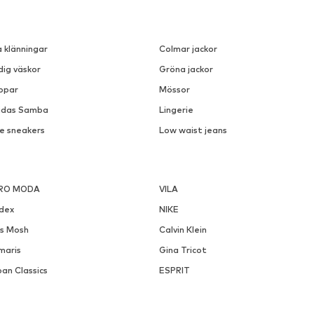
a klänningar
Colmar jackor
dig väskor
Gröna jackor
ppar
Mössor
idas Samba
Lingerie
ke sneakers
Low waist jeans
RO MODA
VILA
ndex
NIKE
s Mosh
Calvin Klein
maris
Gina Tricot
an Classics
ESPRIT