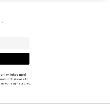
en
er i enlighet med
enom att skicka ett
 av varje nyhetsbrev.