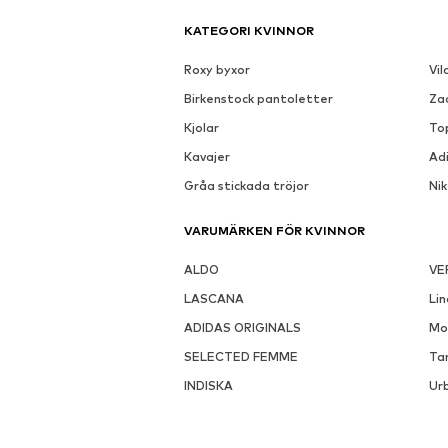
KATEGORI KVINNOR
Roxy byxor
Vil
Birkenstock pantoletter
Za
Kjolar
To
Kavajer
Ad
Gråa stickada tröjor
Ni
VARUMÄRKEN FÖR KVINNOR
ALDO
VE
LASCANA
Li
ADIDAS ORIGINALS
Mo
SELECTED FEMME
Ta
INDISKA
Urb