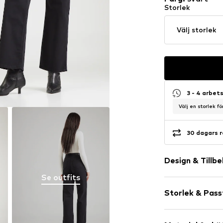
Storlek
Välj storlek
3 - 4 arbet
Välj en storlek f
30 dagars r
Design & Tillb
Se outfits
Neutrala färg
Storlek & Pas
Jeans
Färgad deni
Längd: Lång/
Zip Fly