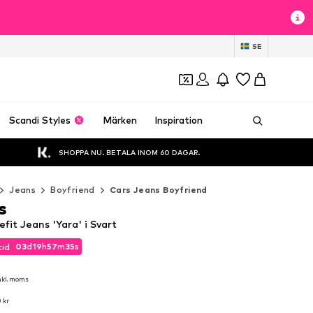
t
SE
Scandi Styles
Märken
Inspiration
SHOPPA NU. BETALA INOM 60 DAGAR.
Jeans
Boyfriend
Cars Jeans Boyfriend
s
fit Jeans 'Yara' i Svart
03
d
19
h
57
m
35
s
tid
03
d
19
h
57
m
35
s
tid
nkl. moms
nkl. moms
 kr
 kr