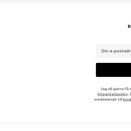
B
Din e-postadr
Jag vill gärna f
Integritetspolicy
.
meddelande till
kun