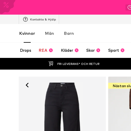
Kontakta & Hjälp
Kvinnor
Män
Barn
Drops
REA
Kläder
Skor
Sport
FRI LEVERANS* OCH RETUR
Nästan sl