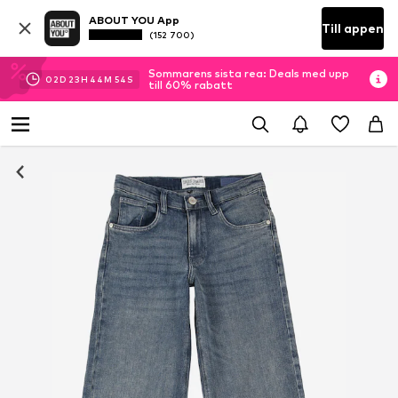
ABOUT YOU App
Till appen
(152 700)
Sommarens sista rea: Deals med upp
02
D
23
H
44
M
53
S
till 60% rabatt