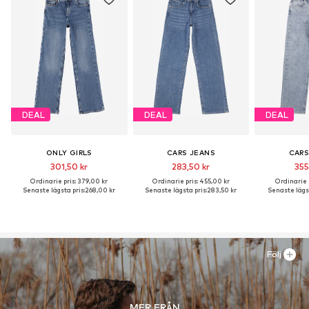
DEAL
DEAL
DEAL
ONLY GIRLS
CARS JEANS
CARS
301,50 kr
283,50 kr
355
Ordinarie pris: 379,00 kr
Ordinarie pris: 455,00 kr
Ordinarie p
Senaste lägsta pris:
268,00 kr
Senaste lägsta pris:
283,50 kr
Senaste lägst
Följ
MER FRÅN