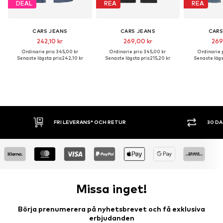
DEAL
REA
REA
CARS JEANS
CARS JEANS
CARS
242,10 kr
269,00 kr
269
Ordinarie pris: 345,00 kr
Ordinarie pris: 345,00 kr
Ordinarie p
Senaste lägsta pris:
242,10 kr
Senaste lägsta pris:
215,20 kr
Senaste lägst
30 DAGARS ÖPPET KÖP
SHOPPA NU. 
Missa inget!
Börja prenumerera på nyhetsbrevet och få exklusiva
erbjudanden