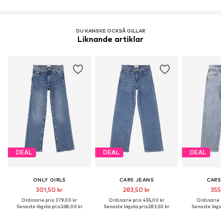
DU KANSKE OCKSÅ GILLAR
Liknande artiklar
DEAL
DEAL
DEAL
ONLY GIRLS
CARS JEANS
CARS
301,50 kr
283,50 kr
355
Ordinarie pris: 379,00 kr
Ordinarie pris: 455,00 kr
Ordinarie p
Senaste lägsta pris:
268,00 kr
Senaste lägsta pris:
283,50 kr
Senaste lägst