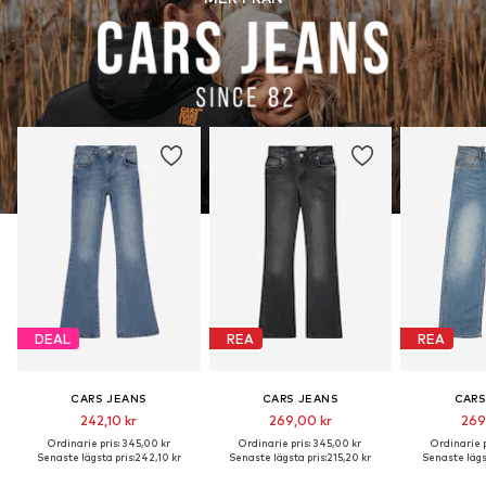
DEAL
REA
REA
CARS JEANS
CARS JEANS
CARS
242,10 kr
269,00 kr
269
Ordinarie pris: 345,00 kr
Ordinarie pris: 345,00 kr
Ordinarie p
Senaste lägsta pris:
242,10 kr
Senaste lägsta pris:
215,20 kr
Senaste lägst