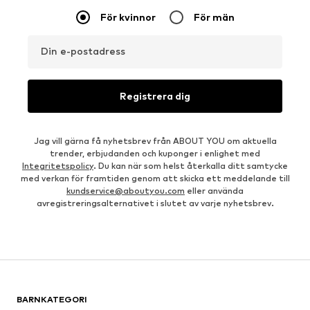
För kvinnor
För män
Din e-postadress
Registrera dig
Jag vill gärna få nyhetsbrev från ABOUT YOU om aktuella
trender, erbjudanden och kuponger i enlighet med
Integritetspolicy
. Du kan när som helst återkalla ditt samtycke
med verkan för framtiden genom att skicka ett meddelande till
kundservice@aboutyou.com
eller använda
avregistreringsalternativet i slutet av varje nyhetsbrev.
BARNKATEGORI