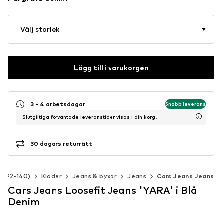
Välj storlek
Lägg till i varukorgen
3 - 4 arbetsdagar
Snabb leverans
Slutgiltiga förväntade leveranstider visas i din korg.
30 dagars returrätt
rl 92-140)
Kläder
Jeans & byxor
Jeans
Cars Jeans Jeans
Cars Jeans Loosefit Jeans 'YARA' i Blå
Denim