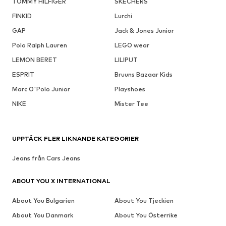
TOMMY HILFIGER
SKECHERS
FINKID
Lurchi
GAP
Jack & Jones Junior
Polo Ralph Lauren
LEGO wear
LEMON BERET
LILIPUT
ESPRIT
Bruuns Bazaar Kids
Marc O'Polo Junior
Playshoes
NIKE
Mister Tee
UPPTÄCK FLER LIKNANDE KATEGORIER
Jeans från Cars Jeans
ABOUT YOU X INTERNATIONAL
About You Bulgarien
About You Tjeckien
About You Danmark
About You Österrike