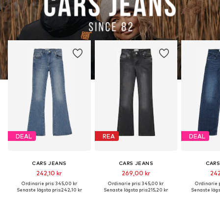
DEAL
REA
DEAL
CARS JEANS
CARS JEANS
CARS
242,10 kr
269,00 kr
242
Ordinarie pris: 345,00 kr
Ordinarie pris: 345,00 kr
Ordinarie p
Senaste lägsta pris:
242,10 kr
Senaste lägsta pris:
215,20 kr
Senaste lägst