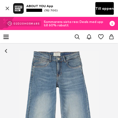
ABOUT YOU App
Till appen
(152 700)
Sommarens sista rea: Deals med upp
02
D
20
H
05
M
47
S
till 60% rabatt