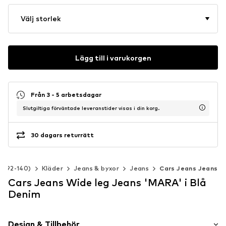
Välj storlek
Lägg till i varukorgen
Från 3 - 5 arbetsdagar
Slutgiltiga förväntade leveranstider visas i din korg.
30 dagars returrätt
rl 92-140)
Kläder
Jeans & byxor
Jeans
Cars Jeans Jeans
Cars Jeans Wide leg Jeans 'MARA' i Blå
Denim
Design & Tillbehör