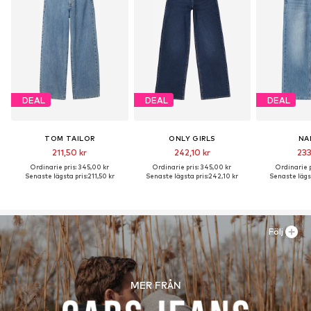
DEAL
DEAL
DEAL
TOM TAILOR
ONLY GIRLS
NA
211,50 kr
242,10 kr
233
Ordinarie pris: 345,00 kr
Ordinarie pris: 345,00 kr
Ordinarie p
Senaste lägsta pris:
211,50 kr
Senaste lägsta pris:
242,10 kr
Senaste lägst
Följ
MER FRÅN