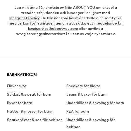
Jag vill gärna få nyhetsbrev från ABOUT YOU om aktuella
trender, erbjudanden och kuponger i enlighet med
Integritetspolicy
. Du kan när som helst återkalla ditt samtycke
med verkan för framtiden genom att skicka ett meddelande till
kundservice@aboutyou.com
eller använda
avregistreringsalternativet i slutet av varje nyhetsbrev.
BARNKATEGORI
Flickor skor
Sneakers för flickor
Stickat & sweat för barn
Jeans & byxor för barn
Byxor för barn
Underkläder & sovplagg för barn
Hattar & mössor för barn
REA för barn
Sparkdräkter & set för bebisar
Underkläder & sovplagg för
bebisar