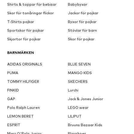
Shirts & toppar för bebisar
Babybyxor
Skor för tonåringar flickor
Jackor för pojkar
T-Shirts pojkar
Byxor för pojkar
Sportskor för pojkar
Stövlar för barn
Skjortor för pojkar
Skor för pojkar
BARNMÄRKEN
ADIDAS ORIGINALS
BLUE SEVEN
PUMA
MANGO KIDS
TOMMY HILFIGER
SKECHERS
FINKID
Lurchi
GAP
Jack & Jones Junior
Polo Ralph Lauren
LEGO wear
LEMON BERET
LILIPUT
ESPRIT
Bruuns Bazaar Kids
Marc O'Polo Junior
Playshoes