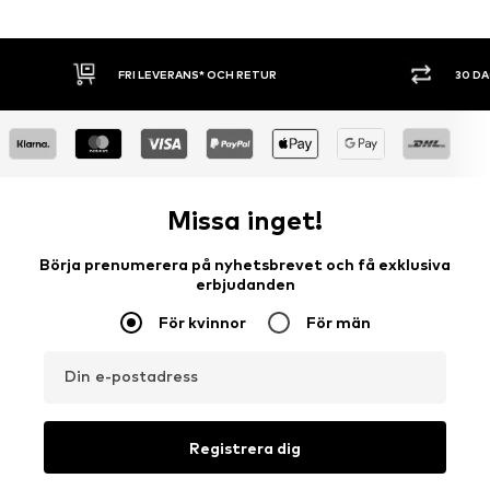
FRI LEVERANS* OCH RETUR
30 DAGARS ÖP
Missa inget!
Börja prenumerera på nyhetsbrevet och få exklusiva
erbjudanden
För kvinnor
För män
Din e-postadress
Registrera dig