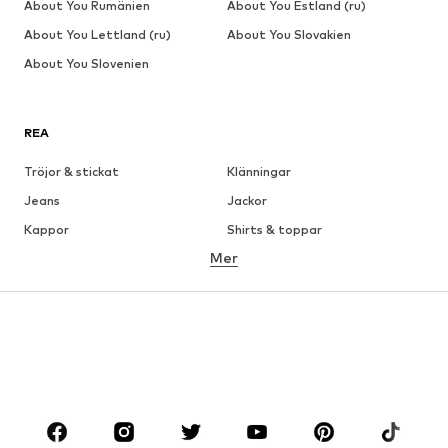
About You Rumänien
About You Estland (ru)
About You Lettland (ru)
About You Slovakien
About You Slovenien
REA
Tröjor & stickat
Klänningar
Jeans
Jackor
Kappor
Shirts & toppar
Mer
Byxor
Underkläder
Kjolar
Blusar & tunikor
Sweat
Kavajer
Badkläder
Jumpsuits & overaller
Stora storlekar
Skor
Sport
Accessoarer
Premium