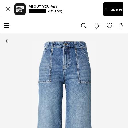
ABOUT YOU App
Till appen
(152 700)