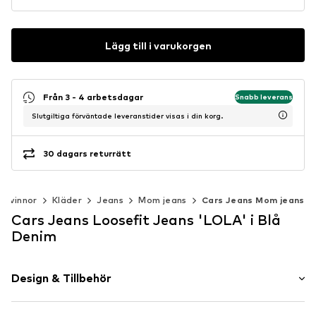
Lägg till i varukorgen
Från 3 - 4 arbetsdagar
Snabb leverans
Slutgiltiga förväntade leveranstider visas i din korg.
30 dagars returrätt
Kvinnor
Kläder
Jeans
Mom jeans
Cars Jeans Mom jeans
Cars Jeans Loosefit Jeans 'LOLA' i Blå
Denim
Design & Tillbehör
Neutrala färger