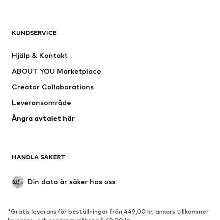
KLÄDER
KUNDSERVICE
Nytt
Populärt
Klänningar
Jeans
Hjälp & Kontakt
Shirts & toppar
Byxor
ABOUT YOU Marketplace
Jackor
Tröjor & stickat
Creator Collaborations
Underkläder
Blusar & tunikor
Leveransområde
Kappor
Kjolar
Ångra avtalet här
Badkläder
Sweat
Kavajer
Jumpsuits & overaller
Stora storlekar
Mammakläder
HANDLA SÄKERT
Tillfällen
Exklusiv
Upcycling
Din data är säker hos oss
SKOR
*Gratis leverans för beställningar från 449,00 kr, annars tillkommer
Nytt
Populärt