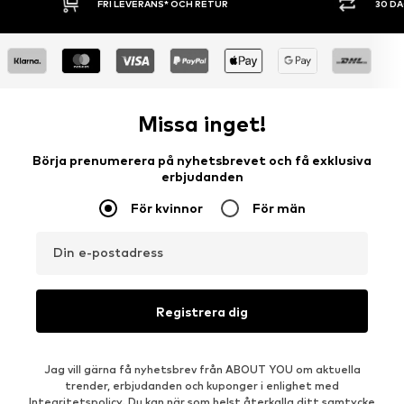
FRI LEVERANS* OCH RETUR
30 D
Missa inget!
Börja prenumerera på nyhetsbrevet och få exklusiva
erbjudanden
För kvinnor
För män
Din e-postadress
Registrera dig
Jag vill gärna få nyhetsbrev från ABOUT YOU om aktuella
trender, erbjudanden och kuponger i enlighet med
Integritetspolicy
. Du kan när som helst återkalla ditt samtycke