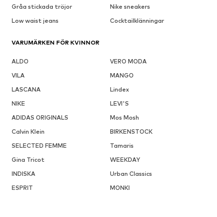
Gråa stickada tröjor
Nike sneakers
Low waist jeans
Cocktailklänningar
VARUMÄRKEN FÖR KVINNOR
ALDO
VERO MODA
VILA
MANGO
LASCANA
Lindex
NIKE
LEVI'S
ADIDAS ORIGINALS
Mos Mosh
Calvin Klein
BIRKENSTOCK
SELECTED FEMME
Tamaris
Gina Tricot
WEEKDAY
INDISKA
Urban Classics
ESPRIT
MONKI