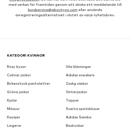
med verkan för framtiden genom att skicka ett meddelande till
kundservice@aboutyou.com
eller använda
avregistreringsalternativet i slutet av varje nyhetsbrev.
KATEGORI KVINNOR
Roxy byxor
Vila klänningar
Colmar jackor
Adidas sneakers
Birkenstock pantoletter
Zadig väskor
Gröna jackor
Vinterjackor
Kjolar
Toppar
Mössor
Svarta spetsblusar
Kavajer
Adidas Samba
Lingerie
Badrockar