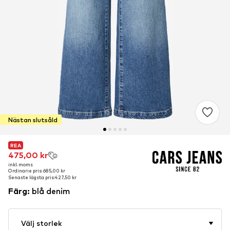
Nästan slutsåld
REA
REA
475,00 kr
475,00 kr
inkl. moms
inkl. moms
Ordinarie pris: 685,00 kr
Ordinarie pris: 685,00 kr
Senaste lägsta pris:
Senaste lägsta pris:
427,50 kr
427,50 kr
Färg
:
blå denim
Välj storlek