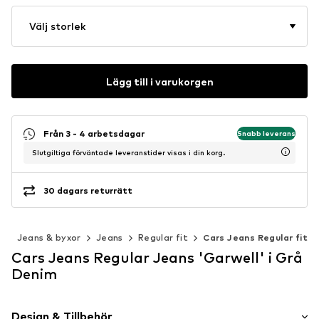
Välj storlek
Lägg till i varukorgen
Från 3 - 4 arbetsdagar
Snabb leverans
Slutgiltiga förväntade leveranstider visas i din korg.
30 dagars returrätt
r
Jeans & byxor
Jeans
Regular fit
Cars Jeans Regular fit
Cars Jeans Regular Jeans 'Garwell' i Grå
Denim
Design & Tillbehör