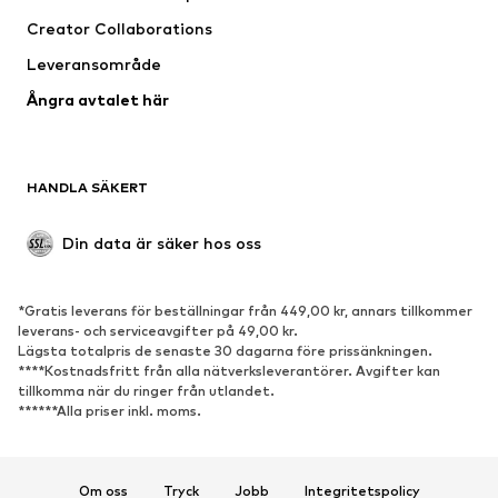
Creator Collaborations
Leveransområde
Ångra avtalet här
HANDLA SÄKERT
Din data är säker hos oss
*Gratis leverans för beställningar från 449,00 kr, annars tillkommer
leverans- och serviceavgifter på 49,00 kr.
Lägsta totalpris de senaste 30 dagarna före prissänkningen.
****Kostnadsfritt från alla nätverksleverantörer. Avgifter kan
tillkomma när du ringer från utlandet.
******Alla priser inkl. moms.
Om oss
Tryck
Jobb
Integritetspolicy