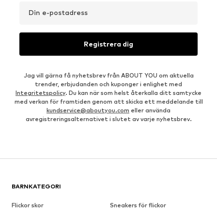
Din e-postadress
Registrera dig
Jag vill gärna få nyhetsbrev från ABOUT YOU om aktuella
trender, erbjudanden och kuponger i enlighet med
Integritetspolicy
. Du kan när som helst återkalla ditt samtycke
med verkan för framtiden genom att skicka ett meddelande till
kundservice@aboutyou.com
eller använda
avregistreringsalternativet i slutet av varje nyhetsbrev.
BARNKATEGORI
Flickor skor
Sneakers för flickor