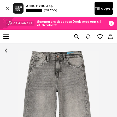
ABOUT YOU App
Till appen
(152 700)
Sommarens sista rea: Deals med upp till
08
H
26
M
23
S
60% rabatt