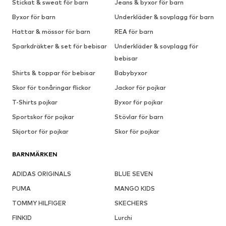
Stickat & sweat för barn
Jeans & byxor för barn
Byxor för barn
Underkläder & sovplagg för barn
Hattar & mössor för barn
REA för barn
Sparkdräkter & set för bebisar
Underkläder & sovplagg för
bebisar
Shirts & toppar för bebisar
Babybyxor
Skor för tonåringar flickor
Jackor för pojkar
T-Shirts pojkar
Byxor för pojkar
Sportskor för pojkar
Stövlar för barn
Skjortor för pojkar
Skor för pojkar
BARNMÄRKEN
ADIDAS ORIGINALS
BLUE SEVEN
PUMA
MANGO KIDS
TOMMY HILFIGER
SKECHERS
FINKID
Lurchi