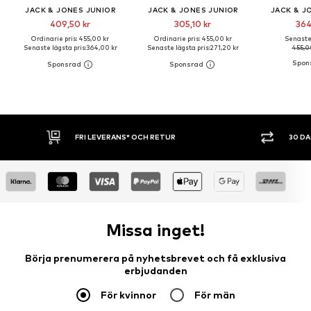
JACK & JONES JUNIOR
JACK & JONES JUNIOR
JACK & J
409,50 kr
305,10 kr
364
Ordinarie pris: 455,00 kr
Ordinarie pris: 455,00 kr
Senaste 
Senaste lägsta pris:
364,00 kr
Senaste lägsta pris:
271,20 kr
455,0
30 DAGARS ÖPPET KÖP
SHOPPA NU. 
Missa inget!
Börja prenumerera på nyhetsbrevet och få exklusiva
erbjudanden
För kvinnor
För män