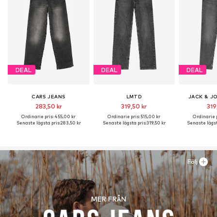
DEAL
DEAL
DEAL
CARS JEANS
LMTD
JACK & J
283,50 kr
319,50 kr
319
Ordinarie pris: 455,00 kr
Ordinarie pris: 515,00 kr
Ordinarie p
Senaste lägsta pris:
283,50 kr
Senaste lägsta pris:
319,50 kr
Senaste lägst
Följ
MER FRÅN