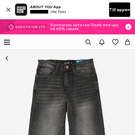
ABOUT YOU App
Till appen
(152 700)
Sommarens sista rea: Deals med upp
03
D
07
H
13
M
27
S
till 60% rabatt