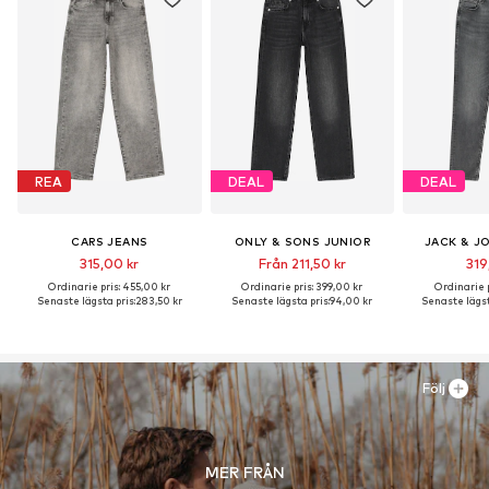
REA
DEAL
DEAL
CARS JEANS
ONLY & SONS JUNIOR
JACK & J
315,00 kr
Från 211,50 kr
319
Ordinarie pris: 455,00 kr
Ordinarie pris: 399,00 kr
Ordinarie p
Senaste lägsta pris:
283,50 kr
Senaste lägsta pris:
94,00 kr
Senaste lägst
Följ
MER FRÅN