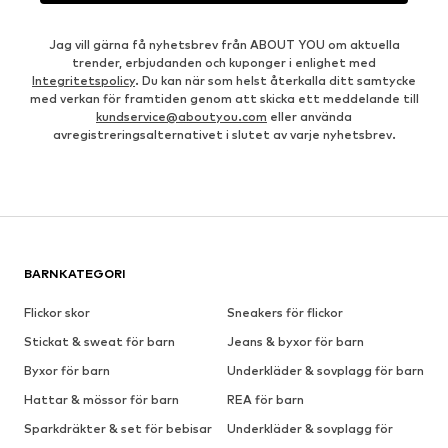
Jag vill gärna få nyhetsbrev från ABOUT YOU om aktuella
trender, erbjudanden och kuponger i enlighet med
Integritetspolicy
. Du kan när som helst återkalla ditt samtycke
med verkan för framtiden genom att skicka ett meddelande till
kundservice@aboutyou.com
eller använda
avregistreringsalternativet i slutet av varje nyhetsbrev.
BARNKATEGORI
Flickor skor
Sneakers för flickor
Stickat & sweat för barn
Jeans & byxor för barn
Byxor för barn
Underkläder & sovplagg för barn
Hattar & mössor för barn
REA för barn
Sparkdräkter & set för bebisar
Underkläder & sovplagg för