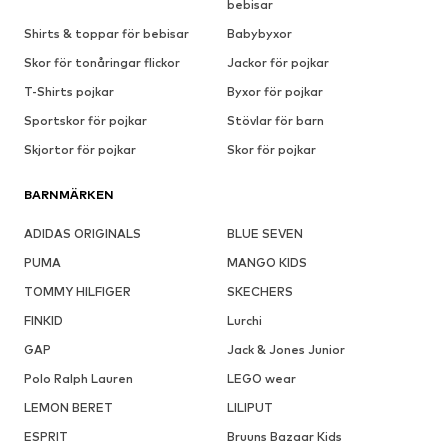
bebisar
Shirts & toppar för bebisar
Babybyxor
Skor för tonåringar flickor
Jackor för pojkar
T-Shirts pojkar
Byxor för pojkar
Sportskor för pojkar
Stövlar för barn
Skjortor för pojkar
Skor för pojkar
BARNMÄRKEN
ADIDAS ORIGINALS
BLUE SEVEN
PUMA
MANGO KIDS
TOMMY HILFIGER
SKECHERS
FINKID
Lurchi
GAP
Jack & Jones Junior
Polo Ralph Lauren
LEGO wear
LEMON BERET
LILIPUT
ESPRIT
Bruuns Bazaar Kids