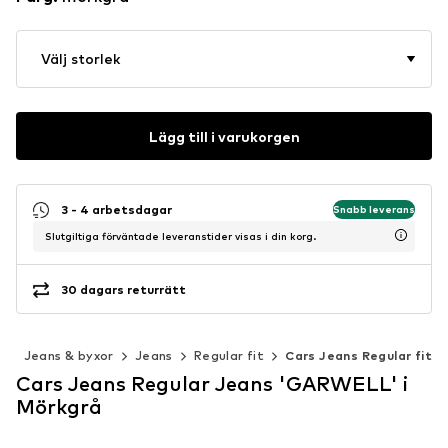
Välj storlek
Lägg till i varukorgen
3 - 4 arbetsdagar
Snabb leverans
Slutgiltiga förväntade leveranstider visas i din korg.
30 dagars returrätt
r
Jeans & byxor
Jeans
Regular fit
Cars Jeans Regular fit
Cars Jeans Regular Jeans 'GARWELL' i
Mörkgrå