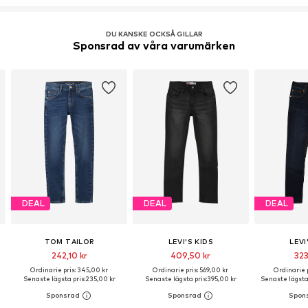
DU KANSKE OCKSÅ GILLAR
Sponsrad av våra varumärken
DEAL
DEAL
DEAL
TOM TAILOR
LEVI'S KIDS
LEVI
242,10 kr
409,50 kr
323
Ordinarie pris: 345,00 kr
Ordinarie pris: 569,00 kr
Ordinarie p
Senaste lägsta pris:
235,00 kr
Senaste lägsta pris:
395,00 kr
Senaste lägsta 