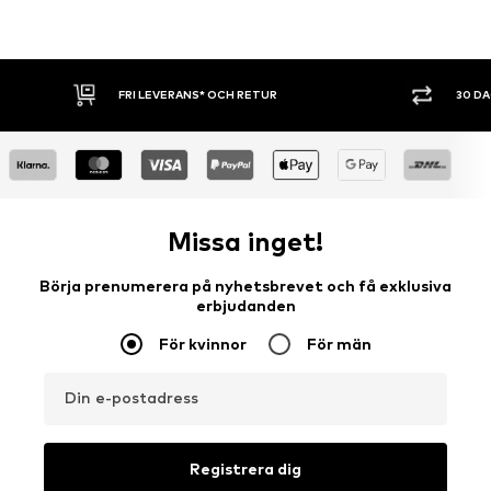
FRI LEVERANS* OCH RETUR
30 DAGARS
Missa inget!
Börja prenumerera på nyhetsbrevet och få exklusiva
erbjudanden
För kvinnor
För män
Din e-postadress
Registrera dig