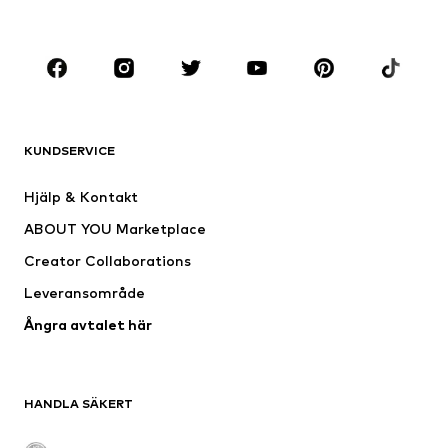
Stora storlekar
Skor
Sport
Accessoarer
Premium
KLÄDER
KUNDSERVICE
Nytt
Populärt
Klänningar
Jeans
Hjälp & Kontakt
Shirts & toppar
Byxor
ABOUT YOU Marketplace
Jackor
Tröjor & stickat
Creator Collaborations
Underkläder
Blusar & tunikor
Leveransområde
Kappor
Kjolar
Ångra avtalet här
Badkläder
Sweat
Kavajer
Jumpsuits & overaller
Stora storlekar
Mammakläder
HANDLA SÄKERT
Tillfällen
Exklusiv
Upcycling