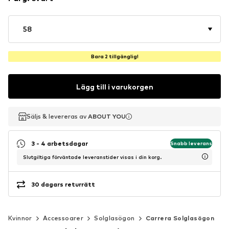
58
Bara 2 tillgänglig!
Lägg till i varukorgen
Säljs & levereras av
Säljs & levereras av
ABOUT YOU
ABOUT YOU
3 - 4 arbetsdagar
Snabb leverans
Slutgiltiga förväntade leveranstider visas i din korg.
30 dagars returrätt
Kvinnor
Accessoarer
Solglasögon
Carrera Solglasögon