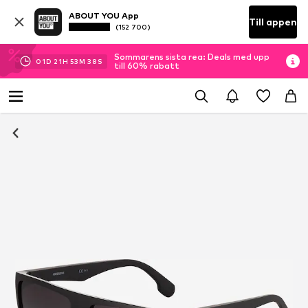
ABOUT YOU App
Till appen
(152 700)
Sommarens sista rea: Deals med upp
01
D
21
H
53
M
37
S
till 60% rabatt