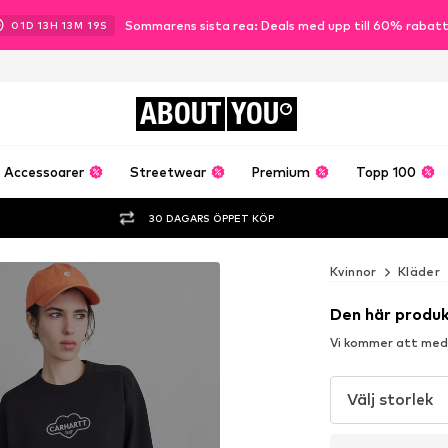
Sommarens sista rea: Deals med upp till 60% rabat
01
D
13
H
13
M
18
S
ABOUT
YOU
Accessoarer
Streetwear
Premium
Topp 100
30 DAGARS ÖPPET KÖP
Kvinnor
Kläder
Den här produk
Vi kommer att medde
Välj storlek