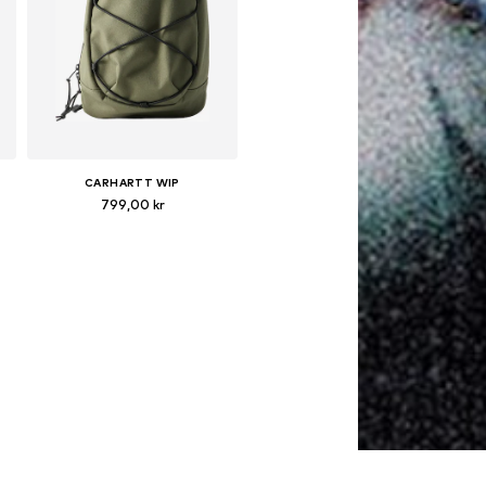
CARHARTT WIP
799,00 kr
Tillgängliga storlekar: One Size
Lägg till i varukorgen