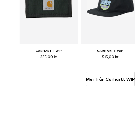
CARHARTT WIP
CARHARTT WIP
335,00 kr
515,00 kr
Tillgängliga storlekar: One Size
Tillgängliga storlekar: 55-60
Lägg till i varukorgen
Lägg till i varukorgen
Mer från Carhartt WIP