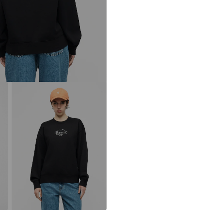
DE
info@carhartt-