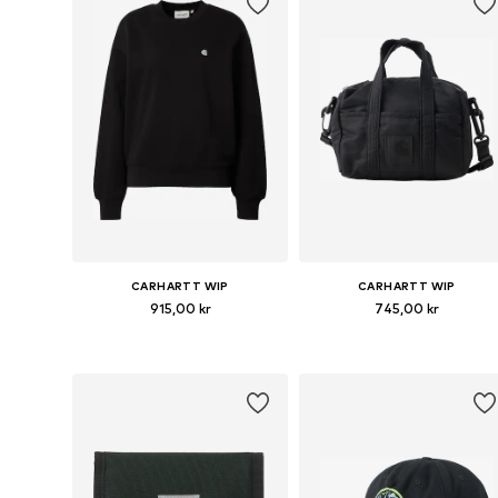
CARHARTT WIP
CARHARTT WIP
915,00 kr
745,00 kr
Tillgängliga storlekar: XS, S, M, L
Tillgängliga storlekar: One Siz
Lägg till i varukorgen
Lägg till i varukorgen