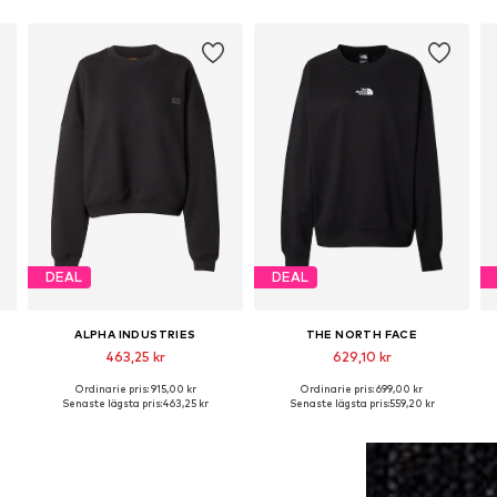
DEAL
DEAL
ALPHA INDUSTRIES
THE NORTH FACE
463,25 kr
629,10 kr
Ordinarie pris: 915,00 kr
Ordinarie pris: 699,00 kr
Tillgängliga storlekar: S, M
Tillgängliga storlekar: S, M, L, XL
T
Senaste lägsta pris:
463,25 kr
Senaste lägsta pris:
559,20 kr
Lägg till i varukorgen
Lägg till i varukorgen