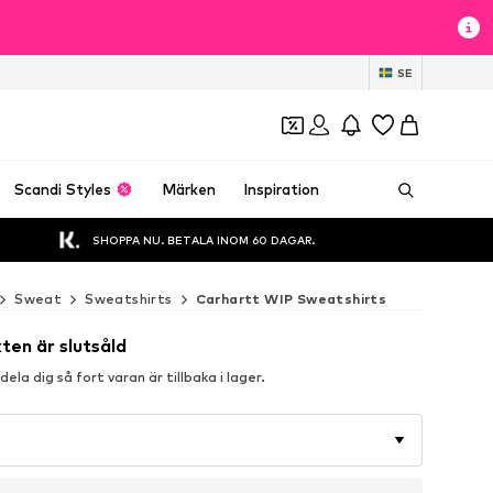
t
SE
Scandi Styles
Märken
Inspiration
SHOPPA NU. BETALA INOM 60 DAGAR.
Sweat
Sweatshirts
Carhartt WIP Sweatshirts
ten är slutsåld
la dig så fort varan är tillbaka i lager.