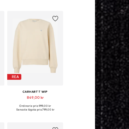
REA
CARHARTT WIP
849,00 kr
Ordinarie pris: 999,00 kr
Tillgängliga storlekar: M
Senaste lägsta pris:
799,00 kr
Lägg till i varukorgen