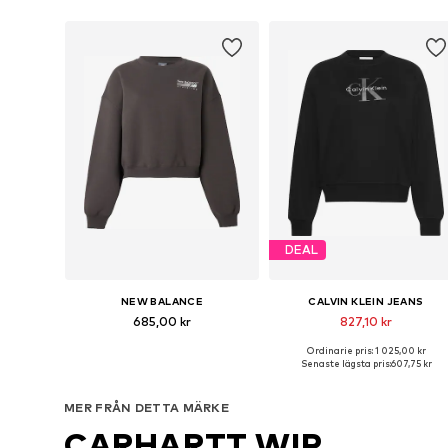
DEAL
NEW BALANCE
CALVIN KLEIN JEANS
685,00 kr
827,10 kr
+
1
Ordinarie pris: 1 025,00 kr
Tillgängliga storlekar: XS, S, M, L, XL
Tillgänglig i många storlekar
Senaste lägsta pris:
607,75 kr
Lägg till i varukorgen
Lägg till i varukorgen
MER FRÅN DETTA MÄRKE
CARHARTT WIP