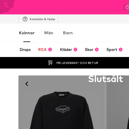
Kontakta & Hjälp
Kvinnor
Män
Barn
Drops
REA
Kläder
Skor
Sport
FRI LEVERANS* OCH RETUR
Tyvärr slutsåld
Slutsålt