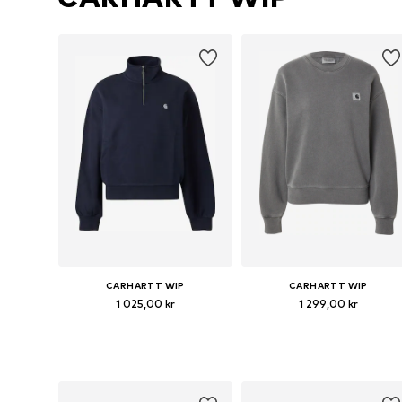
CARHARTT WIP
CARHARTT WIP
1 025,00 kr
1 299,00 kr
Tillgängliga storlekar: XS, S, M, L
Tillgängliga storlekar: XS, S, M
Lägg till i varukorgen
Lägg till i varukorgen