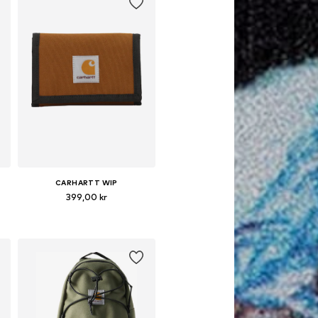
CARHARTT WIP
399,00 kr
e
Tillgängliga storlekar: One Size
Lägg till i varukorgen