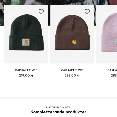
CARHARTT WIP
CARHARTT WIP
CARHA
219,00 kr
285,00 kr
285
SLUTFÖR DIN STIL
Kompletterande produkter