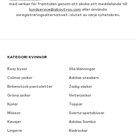
med verkan för framtiden genom att skicka ett meddelande till
kundservice@aboutyou.com
eller använda
avregistreringsalternativet i slutet av varje nyhetsbrev.
KATEGORI KVINNOR
Roxy byxor
Vila klänningar
Colmar jackor
Adidas sneakers
Birkenstock pantoletter
Zadig väskor
Gröna jackor
Vinterjackor
Kjolar
Toppar
Mössor
Svarta spetsblusar
Kavajer
Adidas Samba
Lingerie
Badrockar