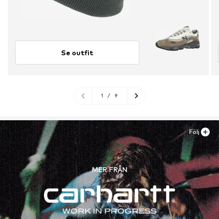
Se outfit
1
/
9
Följ
MER FRÅN