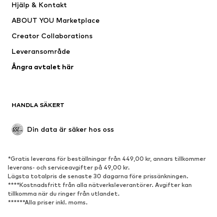
Hjälp & Kontakt
Shirts & toppar
Byxor
ABOUT YOU Marketplace
Jackor
Tröjor & stickat
Creator Collaborations
Underkläder
Blusar & tunikor
Leveransområde
Kappor
Kjolar
Ångra avtalet här
Badkläder
Sweat
Kavajer
Jumpsuits & overaller
Stora storlekar
Mammakläder
HANDLA SÄKERT
Tillfällen
Exklusiv
Upcycling
Din data är säker hos oss
SKOR
*Gratis leverans för beställningar från 449,00 kr, annars tillkommer
Nytt
Populärt
leverans- och serviceavgifter på 49,00 kr.
Lägsta totalpris de senaste 30 dagarna före prissänkningen.
Sneakers
Stövletter
****Kostnadsfritt från alla nätverksleverantörer. Avgifter kan
Pumps & högklackade skor
Stövlar
tillkomma när du ringer från utlandet.
******Alla priser inkl. moms.
Sandaler
Lågskor