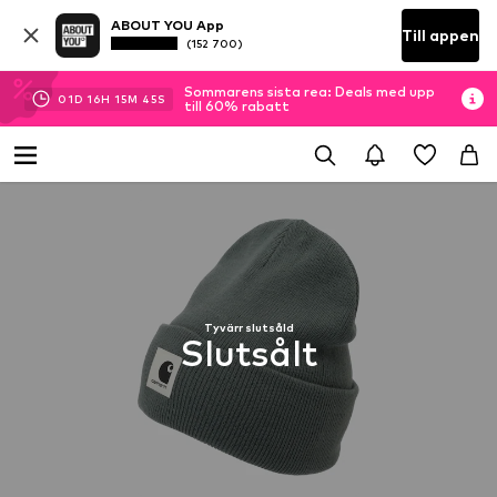
ABOUT YOU App
Till appen
(152 700)
Sommarens sista rea: Deals med upp
01
D
16
H
15
M
45
S
till 60% rabatt
Tyvärr slutsåld
Slutsålt