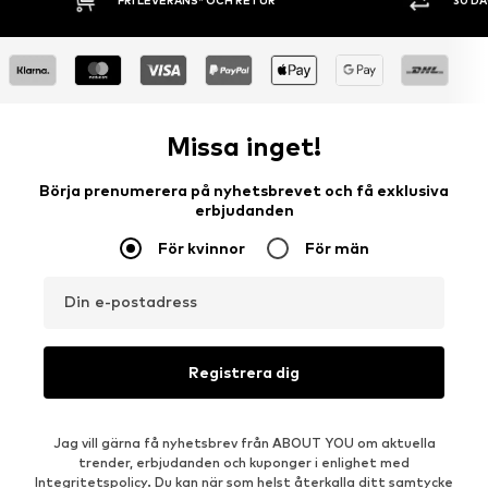
FRI LEVERANS* OCH RETUR
30 DAGA
Missa inget!
Börja prenumerera på nyhetsbrevet och få exklusiva
erbjudanden
För kvinnor
För män
Din e-postadress
Registrera dig
Jag vill gärna få nyhetsbrev från ABOUT YOU om aktuella
trender, erbjudanden och kuponger i enlighet med
Integritetspolicy
. Du kan när som helst återkalla ditt samtycke