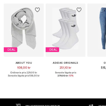
DEAL
DEAL
ABOUT YOU
ADIDAS ORIGINALS
O
108,00 kr
251,10 kr
515
Ordinarie pris: 229,00 kr
Senaste lägsta pris:
Senaste lägsta pris:
108,00 kr
279,00 kr
-10%