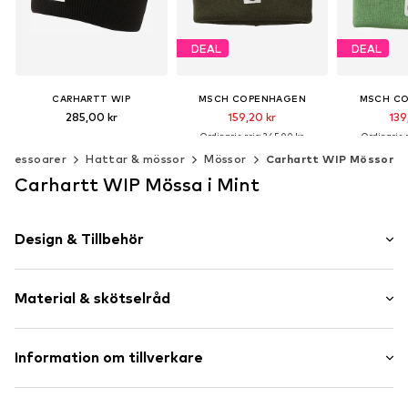
DEAL
DEAL
CARHARTT WIP
MSCH COPENHAGEN
MSCH C
285,00 kr
159,20 kr
139
Ordinarie pris: 345,00 kr
Ordinarie p
Senaste lägsta pris:
139,30 kr
Senaste lägst
Tillgängliga storlekar: 55-60
Accessoarer
Hattar & mössor
Mössor
Carhartt WIP Mössor
Lägg till i varukorgen
Tillgängliga storlekar: 55-60
Tillgängliga 
Carhartt WIP Mössa i Mint
Lägg till i varukorgen
Lägg till 
Design & Tillbehör
Neutrala färger
Material & skötselråd
Stickat
Uppvikt fåll
Label Patch/Label Flag
Material: 100% Akryl - PC
Information om tillverkare
Strukturerat handtag
Materialtyp: Finstickad
Beanie
Work in Progress Textilhandels GmbH
Ursprungsland: Kina