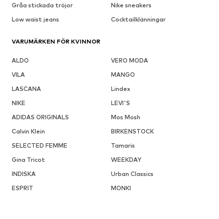
Gråa stickada tröjor
Nike sneakers
Low waist jeans
Cocktailklänningar
VARUMÄRKEN FÖR KVINNOR
ALDO
VERO MODA
VILA
MANGO
LASCANA
Lindex
NIKE
LEVI'S
ADIDAS ORIGINALS
Mos Mosh
Calvin Klein
BIRKENSTOCK
SELECTED FEMME
Tamaris
Gina Tricot
WEEKDAY
INDISKA
Urban Classics
ESPRIT
MONKI