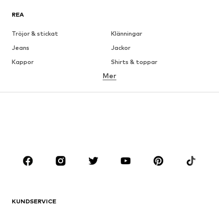
REA
Tröjor & stickat
Klänningar
Jeans
Jackor
Kappor
Shirts & toppar
Mer
Byxor
Underkläder
Kjolar
Blusar & tunikor
Sweat
Kavajer
Badkläder
Jumpsuits & overaller
Stora storlekar
Skor
Sport
Accessoarer
Premium
KLÄDER
KUNDSERVICE
Nytt
Populärt
Klänningar
Jeans