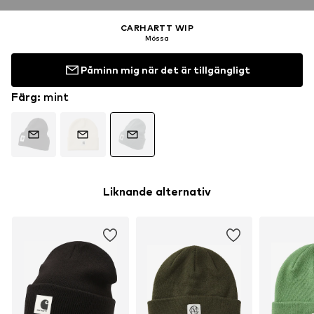
CARHARTT WIP
Mössa
Påminn mig när det är tillgängligt
Färg
:
mint
Liknande alternativ