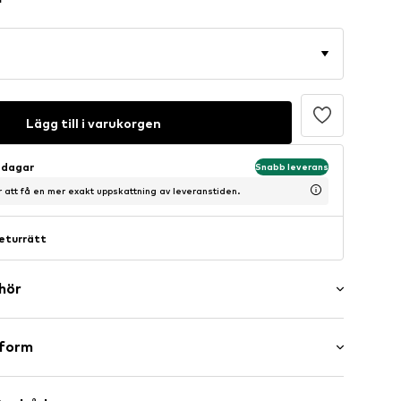
Lägg till i varukorgen
sdagar
Snabb leverans
ör att få en mer exakt uppskattning av leveranstiden.
eturrätt
ehör
er
sform
maxi
l/kant