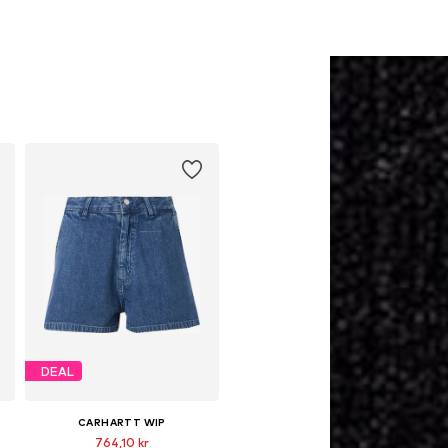
DEAL
CARHARTT WIP
764,10 kr