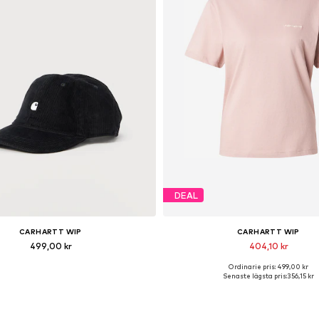
DEAL
CARHARTT WIP
CARHARTT WIP
499,00 kr
404,10 kr
Ordinarie pris: 499,00 kr
Tillgängliga storlekar: 55-60
Tillgängliga storlekar: XS, S,
Senaste lägsta pris:
356,15 kr
Lägg till i varukorgen
Lägg till i varukorge