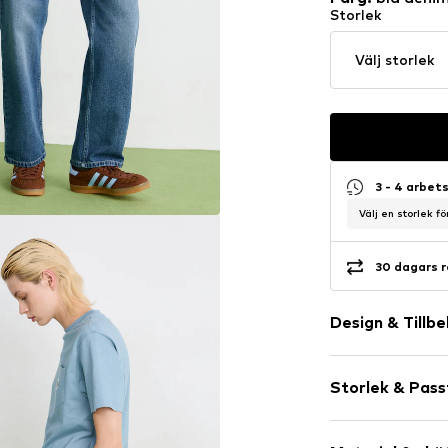
Storlek
Välj storlek
3 - 4 arbet
Välj en storlek f
30 dagars r
Design & Tillb
Neutrala färg
Storlek & Pas
Jeans
Light washed
Längd: Lång/
Vadderad fål