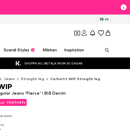
SE
Scandi Styles
Märken
Inspiration
SHOPPA NU. BETALA INOM 60 DAGAR.
Jeans
Straight leg
Carhartt WIP Straight leg
 WIP
ular Jeans 'Pierce' i Blå Denim
11
h
27
m
55
s
tid
11
h
27
m
55
s
tid
nkl. moms
nkl. moms
r
 kr
r
m
 kr