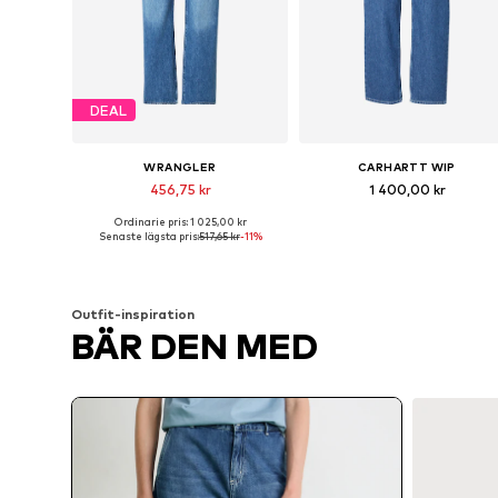
DEAL
WRANGLER
CARHARTT WIP
456,75 kr
1 400,00 kr
Ordinarie pris: 1 025,00 kr
Tillgänglig i många storlekar
Tillgänglig i många storlekar
Senaste lägsta pris:
517,65 kr
-11%
Lägg till i varukorgen
Lägg till i varukorgen
Outfit-inspiration
BÄR DEN MED