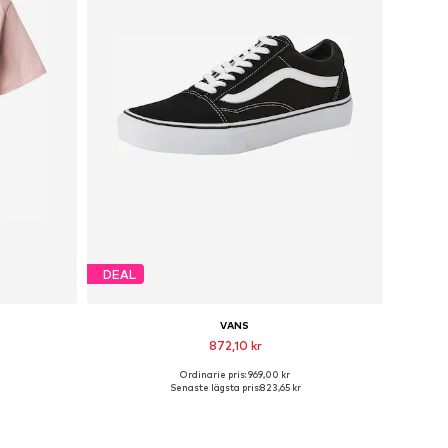
DEAL
VANS
872,10 kr
Ordinarie pris: 969,00 kr
 M
Tillgänglig i många storlekar
Senaste lägsta pris:
823,65 kr
n
Lägg till i varukorgen