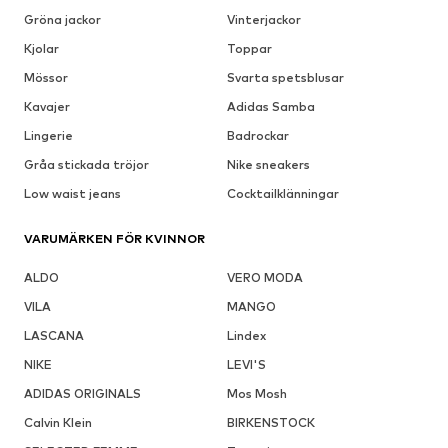
Gröna jackor
Vinterjackor
Kjolar
Toppar
Mössor
Svarta spetsblusar
Kavajer
Adidas Samba
Lingerie
Badrockar
Gråa stickada tröjor
Nike sneakers
Low waist jeans
Cocktailklänningar
VARUMÄRKEN FÖR KVINNOR
ALDO
VERO MODA
VILA
MANGO
LASCANA
Lindex
NIKE
LEVI'S
ADIDAS ORIGINALS
Mos Mosh
Calvin Klein
BIRKENSTOCK