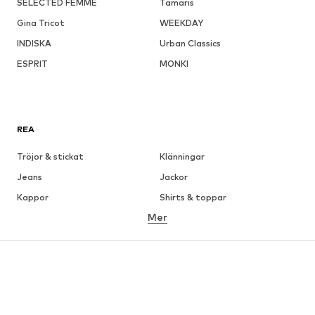
SELECTED FEMME
Tamaris
Gina Tricot
WEEKDAY
INDISKA
Urban Classics
ESPRIT
MONKI
REA
Tröjor & stickat
Klänningar
Jeans
Jackor
Kappor
Shirts & toppar
Mer
Byxor
Underkläder
Kjolar
Blusar & tunikor
Sweat
Kavajer
Badkläder
Jumpsuits & overaller
Stora storlekar
Skor