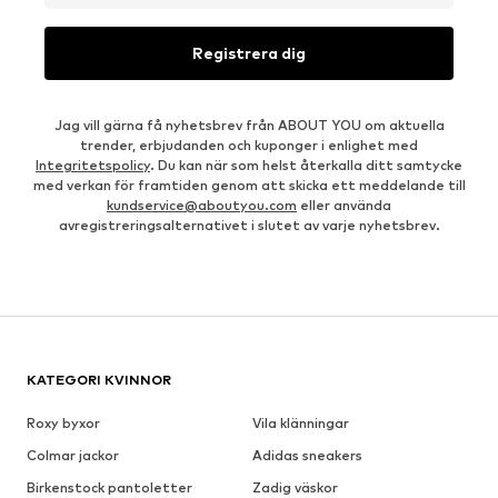
Registrera dig
Jag vill gärna få nyhetsbrev från ABOUT YOU om aktuella
trender, erbjudanden och kuponger i enlighet med
Integritetspolicy
. Du kan när som helst återkalla ditt samtycke
med verkan för framtiden genom att skicka ett meddelande till
kundservice@aboutyou.com
eller använda
avregistreringsalternativet i slutet av varje nyhetsbrev.
KATEGORI KVINNOR
Roxy byxor
Vila klänningar
Colmar jackor
Adidas sneakers
Birkenstock pantoletter
Zadig väskor