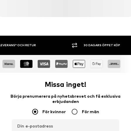
Dragkedja
Artikelnr.
CRH5332001000001
30 DAGARS ÖPPET KÖP
SHOPPA NU. 
Missa inget!
Börja prenumerera på nyhetsbrevet och få exklusiva
erbjudanden
För kvinnor
För män
Din e-postadress