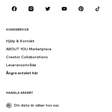
Sport
Accessoarer
Premium
KLÄDER
KUNDSERVICE
Nytt
Populärt
Klänningar
Jeans
Hjälp & Kontakt
Shirts & toppar
Byxor
ABOUT YOU Marketplace
Jackor
Tröjor & stickat
Creator Collaborations
Underkläder
Blusar & tunikor
Leveransområde
Kappor
Kjolar
Ångra avtalet här
Badkläder
Sweat
Kavajer
Jumpsuits & overaller
Stora storlekar
Mammakläder
HANDLA SÄKERT
Tillfällen
Exklusiv
Upcycling
Din data är säker hos oss