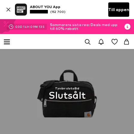
ABOUT YOU App
Till appen
(152 700)
Sommarens sista rea: Deals med upp
03
D
14
H
09
M
13
S
till 60% rabatt
Tyvärr slutsåld
Slutsålt