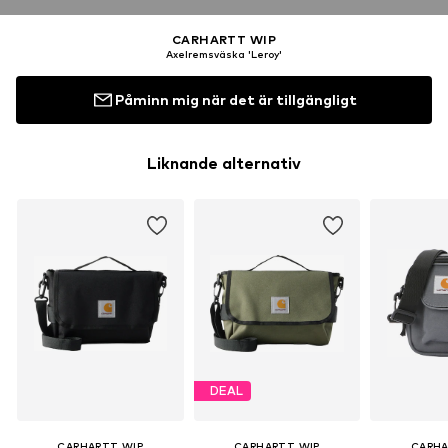
CARHARTT WIP
Axelremsväska 'Leroy'
Påminn mig när det är tillgängligt
Liknande alternativ
DEAL
CARHARTT WIP
CARHARTT WIP
CARHA