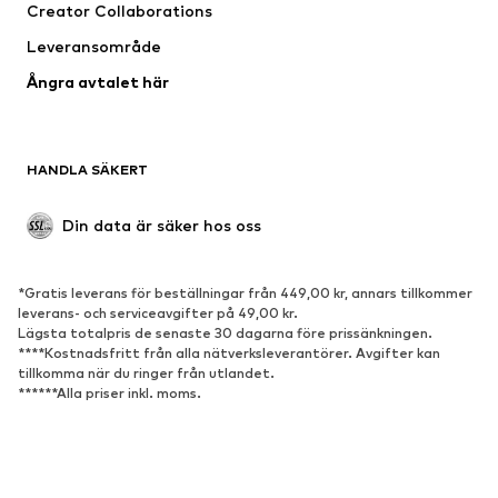
Creator Collaborations
Underkläder
Blusar & tunikor
Leveransområde
Kappor
Kjolar
Ångra avtalet här
Badkläder
Sweat
Kavajer
Jumpsuits & overaller
Stora storlekar
Mammakläder
HANDLA SÄKERT
Tillfällen
Exklusiv
Upcycling
Din data är säker hos oss
SKOR
*Gratis leverans för beställningar från 449,00 kr, annars tillkommer
Nytt
Populärt
leverans- och serviceavgifter på 49,00 kr.
Lägsta totalpris de senaste 30 dagarna före prissänkningen.
Sneakers
Stövletter
****Kostnadsfritt från alla nätverksleverantörer. Avgifter kan
Pumps & högklackade skor
Stövlar
tillkomma när du ringer från utlandet.
******Alla priser inkl. moms.
Sandaler
Lågskor
Sportskor
Ballerinaskor
Pantoletter
Inneskor
Om oss
Tryck
Jobb
Integritetspolicy