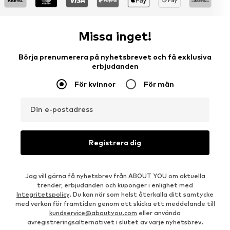
Missa inget!
Börja prenumerera på nyhetsbrevet och få exklusiva
erbjudanden
För kvinnor
För män
Din e-postadress
Registrera dig
Jag vill gärna få nyhetsbrev från ABOUT YOU om aktuella
trender, erbjudanden och kuponger i enlighet med
Integritetspolicy
. Du kan när som helst återkalla ditt samtycke
med verkan för framtiden genom att skicka ett meddelande till
kundservice@aboutyou.com
eller använda
avregistreringsalternativet i slutet av varje nyhetsbrev.