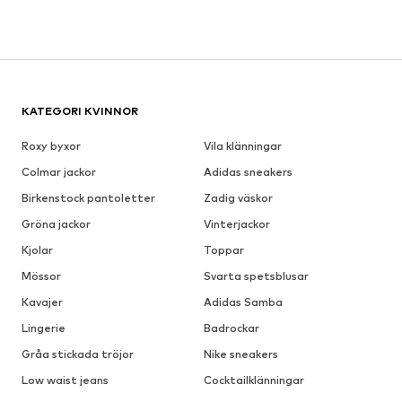
KATEGORI KVINNOR
Roxy byxor
Vila klänningar
Colmar jackor
Adidas sneakers
Birkenstock pantoletter
Zadig väskor
Gröna jackor
Vinterjackor
Kjolar
Toppar
Mössor
Svarta spetsblusar
Kavajer
Adidas Samba
Lingerie
Badrockar
Gråa stickada tröjor
Nike sneakers
Low waist jeans
Cocktailklänningar