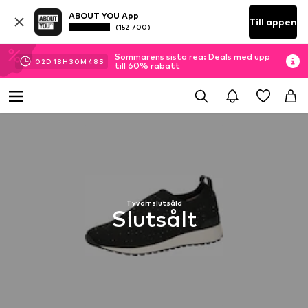
ABOUT YOU App
Till appen
(152 700)
Sommarens sista rea: Deals med upp
02
D
18
H
30
M
48
S
till 60% rabatt
Tyvärr slutsåld
Slutsålt