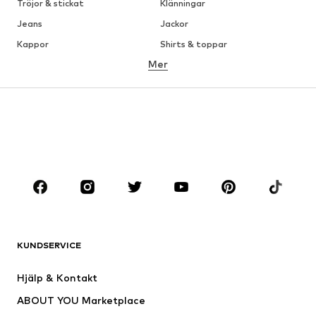
Tröjor & stickat
Klänningar
Jeans
Jackor
Kappor
Shirts & toppar
Mer
Byxor
Underkläder
Kjolar
Blusar & tunikor
Sweat
Kavajer
Badkläder
Jumpsuits & overaller
Stora storlekar
Skor
Sport
Accessoarer
Premium
KLÄDER
KUNDSERVICE
Nytt
Populärt
Klänningar
Jeans
Hjälp & Kontakt
Shirts & toppar
Byxor
ABOUT YOU Marketplace
Jackor
Tröjor & stickat