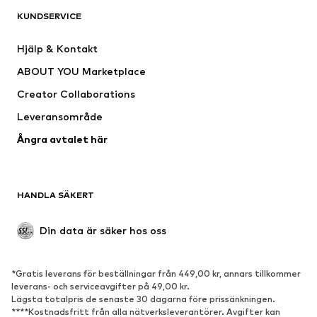
KUNDSERVICE
Nytt
Populärt
Klänningar
Jeans
Hjälp & Kontakt
Shirts & toppar
Byxor
ABOUT YOU Marketplace
Jackor
Tröjor & stickat
Creator Collaborations
Underkläder
Blusar & tunikor
Leveransområde
Kappor
Kjolar
Ångra avtalet här
Badkläder
Sweat
Kavajer
Jumpsuits & overaller
Stora storlekar
Mammakläder
HANDLA SÄKERT
Tillfällen
Exklusiv
Upcycling
Din data är säker hos oss
SKOR
*Gratis leverans för beställningar från 449,00 kr, annars tillkommer
Nytt
Populärt
leverans- och serviceavgifter på 49,00 kr.
Lägsta totalpris de senaste 30 dagarna före prissänkningen.
Sneakers
Stövletter
****Kostnadsfritt från alla nätverksleverantörer. Avgifter kan