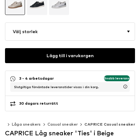
Välj storlek
Lägg till i varukorgen
3 - 4 arbetsdagar
Snabb leverans
Slutgiltiga förväntade leveranstider visas i din korg.
30 dagars returrätt
ers
Låga sneakers
Casual sneaker
CAPRICE Casual sneaker
CAPRICE Låg sneaker 'Ties' i Beige