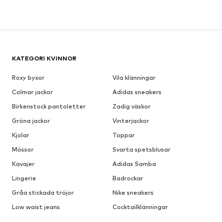
KATEGORI KVINNOR
Roxy byxor
Vila klänningar
Colmar jackor
Adidas sneakers
Birkenstock pantoletter
Zadig väskor
Gröna jackor
Vinterjackor
Kjolar
Toppar
Mössor
Svarta spetsblusar
Kavajer
Adidas Samba
Lingerie
Badrockar
Gråa stickada tröjor
Nike sneakers
Low waist jeans
Cocktailklänningar