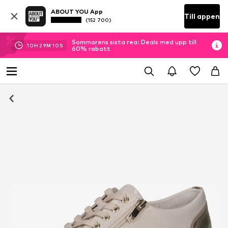
ABOUT YOU App
Till appen
(152 700)
Sommarens sista rea: Deals med upp till
10
H
29
M
09
S
60% rabatt