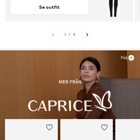
Se outfit
1
/
9
Följ
MER FRÅN