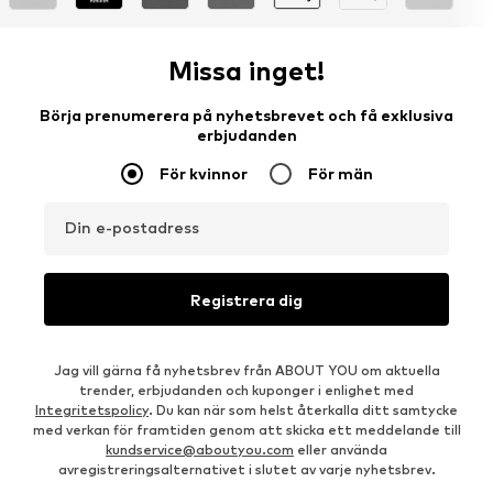
Missa inget!
Börja prenumerera på nyhetsbrevet och få exklusiva
erbjudanden
För kvinnor
För män
Din e-postadress
Registrera dig
Jag vill gärna få nyhetsbrev från ABOUT YOU om aktuella
trender, erbjudanden och kuponger i enlighet med
Integritetspolicy
. Du kan när som helst återkalla ditt samtycke
med verkan för framtiden genom att skicka ett meddelande till
kundservice@aboutyou.com
eller använda
avregistreringsalternativet i slutet av varje nyhetsbrev.