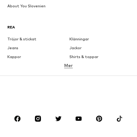
About You Slovenien
REA
Tröjor & stickat
Klänningar
Jeans
Jackor
Kappor
Shirts & toppar
Mer
Byxor
Underkläder
Kjolar
Blusar & tunikor
Sweat
Kavajer
Badkläder
Jumpsuits & overaller
Stora storlekar
Skor
Sport
Accessoarer
Premium
KLÄDER