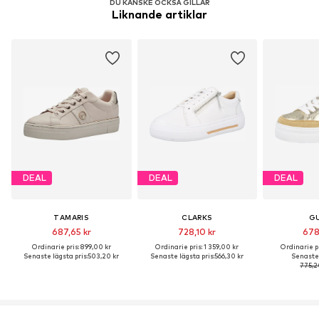
DU KANSKE OCKSÅ GILLAR
Liknande artiklar
DEAL
DEAL
DEAL
TAMARIS
CLARKS
G
687,65 kr
728,10 kr
678
Ordinarie pris: 899,00 kr
Ordinarie pris: 1 359,00 kr
Ordinarie pr
Senaste lägsta pris:
503,20 kr
Senaste lägsta pris:
566,30 kr
Senaste 
775,2