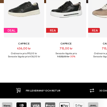
DEAL
REA
REA
CAPRICE
CAPRICE
CA
436,00 kr
715,00 kr
715
Ordinarie pris: 915,00 kr
Senaste lägsta pris:
Ordinarie pr
Senaste lägsta pris:
436,00 kr
1 025,00 kr
-30%
Senaste lägs
FRI LEVERANS* OCH RETUR
30 DAGARS ÖPPET 