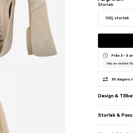
Storlek
Välj storlek
Från 3 - 5 
Välj en storlek f
30 dagars r
Design & Tillb
Neutrala färg
Storlek & Pas
Läder
Rund tå
Klackhöjd: Lå
Profilsula