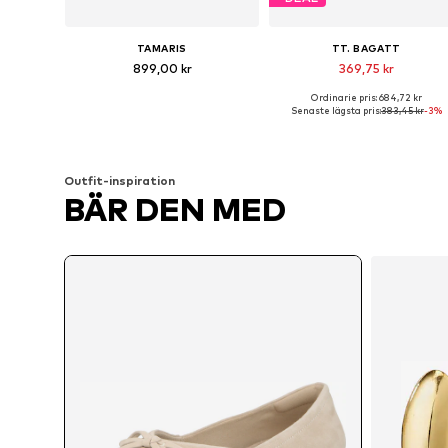
TAMARIS
TT. BAGATT
899,00 kr
369,75 kr
Ordinarie pris: 684,72 kr
Tillgängliga storlekar: 36, 37, 38, 39, 40
Tillgängli
Senaste lägsta pris:
383,45 kr
-3%
Lägg till i varukorgen
Lägg till i varukorgen
Outfit-inspiration
BÄR DEN MED