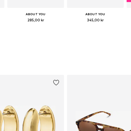
ABOUT YOU
ABOUT YOU
285,00 kr
345,00 kr
ga storlekar: 36, 37, 38, 39, 40, 41
Tillgängliga storlekar: 37, 38, 39, 40
Tillgängliga storlekar: 36, 37, 38, 39, 40
Lägg till i varukorgen
Lägg till i varukorgen