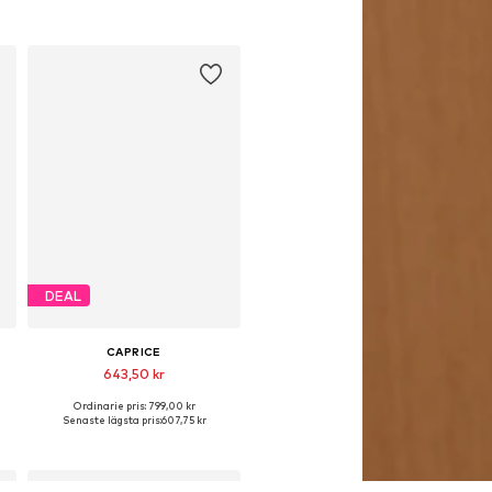
DEAL
CAPRICE
643,50 kr
Ordinarie pris: 799,00 kr
ga storlekar: 36, 37, 38, 39, 40, 41
Tillgängliga storlekar: 36
Senaste lägsta pris:
607,75 kr
Lägg till i varukorgen