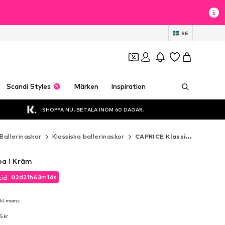
t
SE
Scandi Styles
Märken
Inspiration
SHOPPA NU. BETALA INOM 60 DAGAR.
Ballerinaskor
Klassiska ballerinaskor
CAPRICE Klassiska ballerinaskor
na i Kräm
02
d
21
h
43
m
14
s
tid
02
d
21
h
43
m
14
s
tid
nkl. moms
nkl. moms
5 kr
5 kr