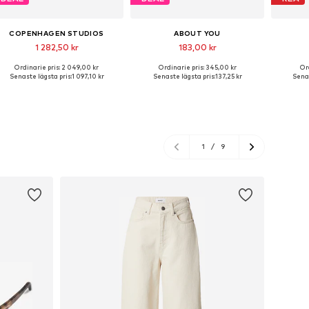
COPENHAGEN STUDIOS
ABOUT YOU
1 282,50 kr
183,00 kr
Ordinarie pris: 2 049,00 kr
Ordinarie pris: 345,00 kr
Or
Tillgängliga storlekar: 36, 37, 38, 40
Tillgängliga storlekar: 36, 37, 38, 39, 40
Senaste lägsta pris:
1 097,10 kr
Senaste lägsta pris:
137,25 kr
Senas
Lägg till i varukorgen
Lägg till i varukorgen
Lägg
1
/
9