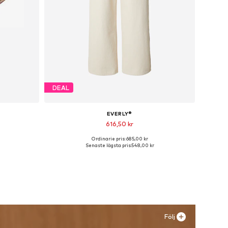
DEAL
EVERLY®
616,50 kr
Ordinarie pris: 685,00 kr
ize
Tillgänglig i många storlekar
Senaste lägsta pris:
548,00 kr
n
Lägg till i varukorgen
Följ