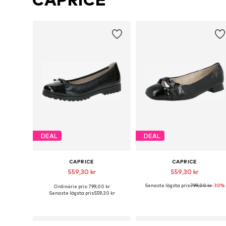
DEAL
DEAL
CAPRICE
CAPRICE
559,30 kr
559,30 kr
Senaste lägsta pris:
799,00 kr
-30%
Ordinarie pris: 799,00 kr
Tillgänglig i många storlekar
Tillgängli
Senaste lägsta pris:
559,30 kr
Lägg till i varukorgen
Lägg till i varukorgen