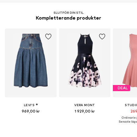
SLUTFÖR DIN STIL
Kompletterande produkter
DEAL
LEVI'S ®
VERA MONT
STUDI
969,00 kr
1 929,00 kr
269
Ordinarie p
Senaste lägst