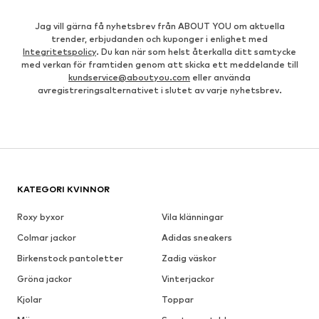
Jag vill gärna få nyhetsbrev från ABOUT YOU om aktuella
trender, erbjudanden och kuponger i enlighet med
Integritetspolicy
. Du kan när som helst återkalla ditt samtycke
med verkan för framtiden genom att skicka ett meddelande till
kundservice@aboutyou.com
eller använda
avregistreringsalternativet i slutet av varje nyhetsbrev.
KATEGORI KVINNOR
Roxy byxor
Vila klänningar
Colmar jackor
Adidas sneakers
Birkenstock pantoletter
Zadig väskor
Gröna jackor
Vinterjackor
Kjolar
Toppar