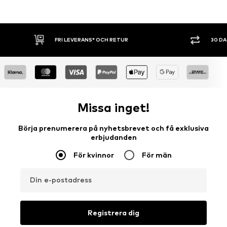
FRI LEVERANS* OCH RETUR
30 DAG
Missa inget!
Börja prenumerera på nyhetsbrevet och få exklusiva
erbjudanden
För kvinnor
För män
Din e-postadress
Registrera dig