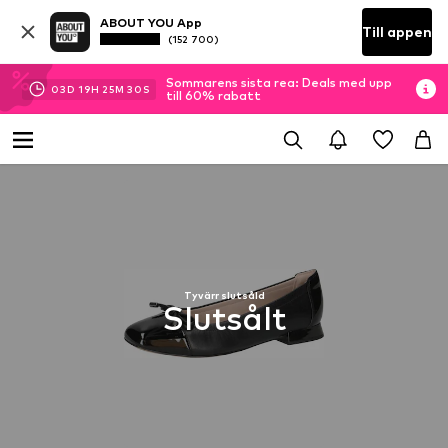
ABOUT YOU App
Till appen
(152 700)
Sommarens sista rea: Deals med upp
03
D
19
H
25
M
30
S
till 60% rabatt
Tyvärr slutsåld
Slutsålt