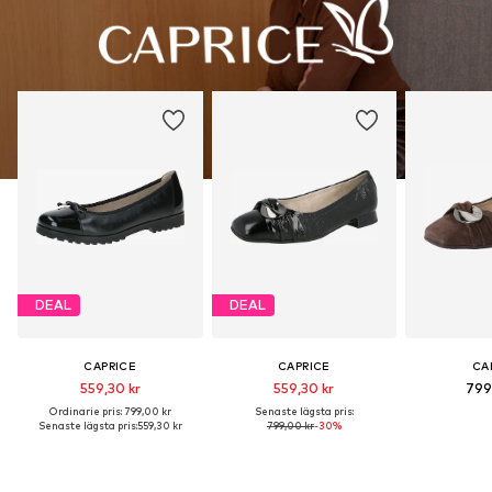
DEAL
DEAL
CAPRICE
CAPRICE
CA
559,30 kr
559,30 kr
799
Ordinarie pris: 799,00 kr
Senaste lägsta pris:
Senaste lägsta pris:
559,30 kr
799,00 kr
-30%