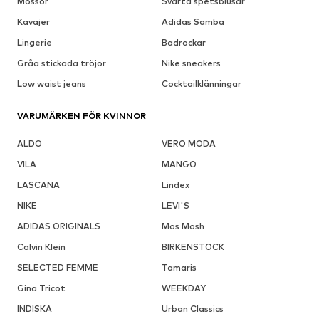
Mössor
Svarta spetsblusar
Kavajer
Adidas Samba
Lingerie
Badrockar
Gråa stickada tröjor
Nike sneakers
Low waist jeans
Cocktailklänningar
VARUMÄRKEN FÖR KVINNOR
ALDO
VERO MODA
VILA
MANGO
LASCANA
Lindex
NIKE
LEVI'S
ADIDAS ORIGINALS
Mos Mosh
Calvin Klein
BIRKENSTOCK
SELECTED FEMME
Tamaris
Gina Tricot
WEEKDAY
INDISKA
Urban Classics