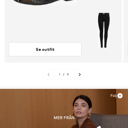
Se outfit
1
/
9
Följ
MER FRÅN