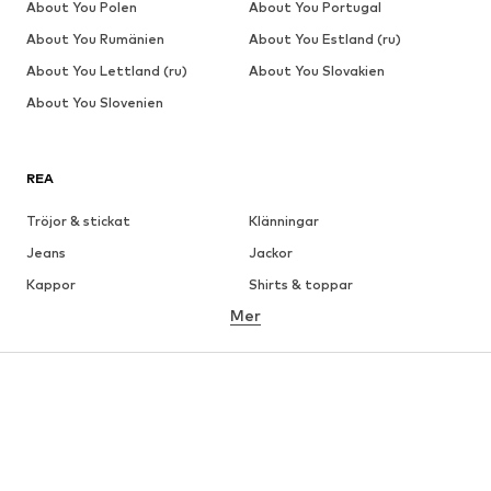
About You Polen
About You Portugal
About You Rumänien
About You Estland (ru)
About You Lettland (ru)
About You Slovakien
About You Slovenien
REA
Tröjor & stickat
Klänningar
Jeans
Jackor
Kappor
Shirts & toppar
Mer
Byxor
Underkläder
Kjolar
Blusar & tunikor
Sweat
Kavajer
Badkläder
Jumpsuits & overaller
Stora storlekar
Skor
Sport
Accessoarer