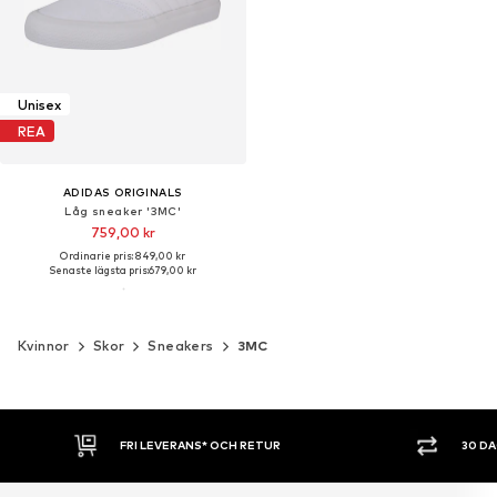
Unisex
REA
ADIDAS ORIGINALS
Låg sneaker '3MC'
759,00 kr
Ordinarie pris: 849,00 kr
Senaste lägsta pris:
679,00 kr
Kvinnor
Skor
Sneakers
3MC
FRI LEVERANS* OCH RETUR
30 D