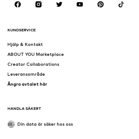
Premium
KLÄDER
KUNDSERVICE
Nytt
Populärt
Klänningar
Jeans
Hjälp & Kontakt
Shirts & toppar
Byxor
ABOUT YOU Marketplace
Jackor
Tröjor & stickat
Creator Collaborations
Underkläder
Blusar & tunikor
Leveransområde
Kappor
Kjolar
Ångra avtalet här
Badkläder
Sweat
Kavajer
Jumpsuits & overaller
Stora storlekar
Mammakläder
HANDLA SÄKERT
Tillfällen
Exklusiv
Upcycling
Din data är säker hos oss
SKOR