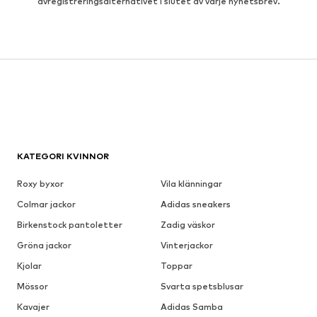
avregistreringsalternativet i slutet av varje nyhetsbrev.
KATEGORI KVINNOR
Roxy byxor
Vila klänningar
Colmar jackor
Adidas sneakers
Birkenstock pantoletter
Zadig väskor
Gröna jackor
Vinterjackor
Kjolar
Toppar
Mössor
Svarta spetsblusar
Kavajer
Adidas Samba