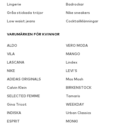
Lingerie
Badrockar
Gråa stickada tröjor
Nike sneakers
Low waist jeans
Cocktailklänningar
VARUMÄRKEN FÖR KVINNOR
ALDO
VERO MODA
VILA
MANGO
LASCANA
Lindex
NIKE
LEVI'S
ADIDAS ORIGINALS
Mos Mosh
Calvin Klein
BIRKENSTOCK
SELECTED FEMME
Tamaris
Gina Tricot
WEEKDAY
INDISKA
Urban Classics
ESPRIT
MONKI