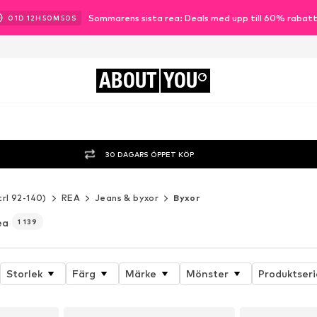
Sommarens sista rea: Deals med upp till 60% rabat
01
D
12
H
50
M
49
S
ABOUT
YOU
30 DAGARS ÖPPET KÖP
trl 92-140)
REA
Jeans & byxor
Byxor
ea
1 139
Storlek
Färg
Märke
Mönster
Produktseri