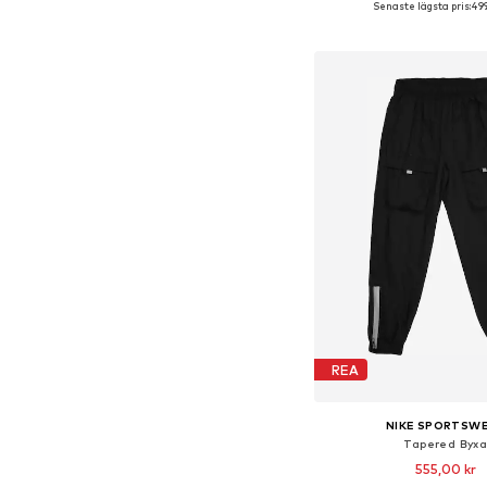
Senaste lägsta pris:
499
Lägg till i varu
REA
NIKE SPORTSW
Tapered Byx
555,00 kr