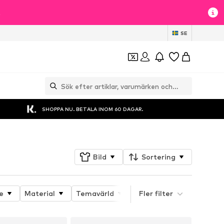
t
SE
SHOPPA NU. BETALA INOM 60 DAGAR.
Bild
Sortering
e
Material
Temavärld
Detaljer
Fler filter
Produkten