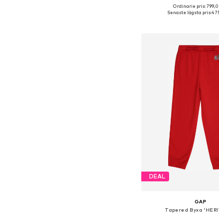
Ordinarie pris: 799,0
Senaste lägsta pris:
475
Lägg till i varu
DEAL
GAP
Tapered Byxa 'HER