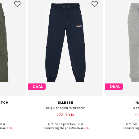
DEAL
DEAL
ITCH
ELLESSE
N
Regular Byxa 'Stasere'
Tape
276,00 kr
13
0 kr
Ordinarie pris: 345,00 kr
Ordinarie
torlekar
Tillgängliga storlekar: 128-134, 140-146, 152-158, 158-164
Tillgänglig 
0 kr
-18%
Senaste lägsta pris:
293,25 kr
-5%
Senaste läg
korgen
Lägg till i varukorgen
Lägg till