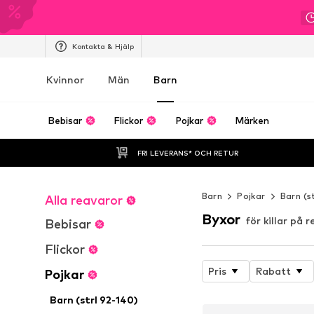
Kontakta & Hjälp
Kvinnor
Män
Barn
Bebisar
Flickor
Pojkar
Märken
FRI LEVERANS* OCH RETUR
Barn
Pojkar
Barn (s
Alla reavaror
Byxor
för killar på r
Bebisar
Flickor
Pris
Rabatt
Pojkar
Barn (strl 92-140)