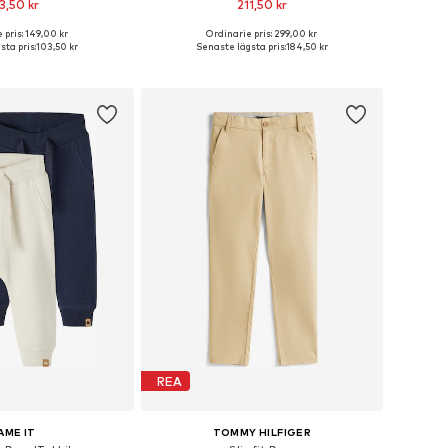
3,50 kr
211,50 kr
+
5
 pris: 149,00 kr
Ordinarie pris: 299,00 kr
i många storlekar
Tillgänglig i många storlekar
sta pris:
103,50 kr
Senaste lägsta pris:
184,50 kr
 i varukorgen
Lägg till i varukorgen
REA
AME IT
TOMMY HILFIGER