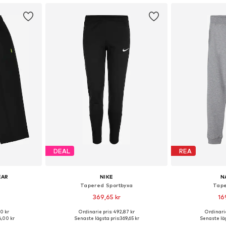
DEAL
REA
EAR
NIKE
N
Tapered Sportbyxa
Tape
369,65 kr
16
00 kr
Ordinarie pris: 492,87 kr
Ordinarie
torlekar
Tillgänglig i många storlekar
Tillgänglig 
,00 kr
Senaste lägsta pris:
369,65 kr
Senaste läg