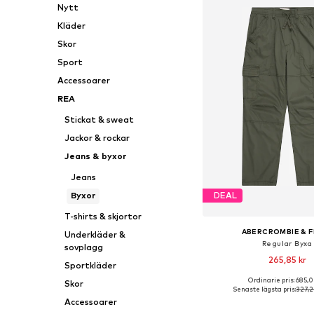
Nytt
Kläder
Skor
Sport
Accessoarer
REA
Stickat & sweat
Jackor & rockar
Jeans & byxor
Jeans
Byxor
DEAL
T-shirts & skjortor
ABERCROMBIE & F
Underkläder &
Regular Byxa
sovplagg
265,85 kr
Sportkläder
Ordinarie pris: 685,0
Skor
Tillgänglig i många s
Senaste lägsta pris:
327,2
Accessoarer
Lägg till i varu