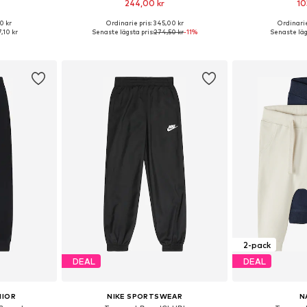
244,00 kr
10
0 kr
Ordinarie pris: 345,00 kr
Ordinarie
torlekar
Tillgänglig i många storlekar
Tillgänglig 
7,10 kr
Senaste lägsta pris:
274,50 kr
-11%
Senaste läg
korgen
Lägg till i varukorgen
Lägg till
2-pack
DEAL
DEAL
NIOR
NIKE SPORTSWEAR
N