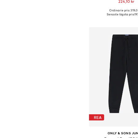
224,10 kr
Ordinarie pris: 319,0
Tillgänglig i många s
Senaste lägsta pris:
19
Lägg till i varu
REA
ONLY & SONS JU