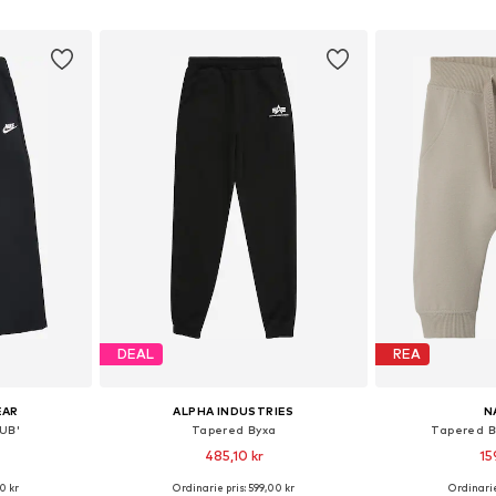
korgen
Lägg till i varukorgen
Lägg till
DEAL
REA
EAR
ALPHA INDUSTRIES
N
LUB'
Tapered Byxa
Tapered B
485,10 kr
15
0 kr
Ordinarie pris: 599,00 kr
Ordinarie
torlekar
Tillgängliga storlekar: 122-128, 134-140, 146-152, 158-164
Tillgänglig 