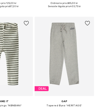
+
24
 pris: 125,00 kr
Ordinarie pris: 685,00 kr
Tillgängliga storlekar: 50, 56, 98, 104, 110, 116
Tillgängliga storlekar: 128-138, 147-158, 158-170
sta pris:
87,20 kr
Senaste lägsta pris:
403,75 kr
 i varukorgen
Lägg till i varukorgen
DEAL
AME IT
GAP
gings 'NBNBANI'
Tapered Byxa 'HERITAGE'