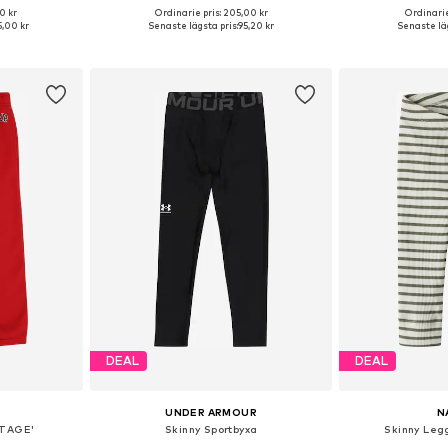
0 kr
Ordinarie pris: 205,00 kr
Ordinarie
Tillgängliga storlekar: 128-138, 138-147, 147-158, 158-170
Tillgängliga storlekar: 104-110
,00 kr
Senaste lägsta pris:
95,20 kr
Senaste läg
korgen
Lägg till i varukorgen
Lägg till
DEAL
DEAL
UNDER ARMOUR
N
ITAGE'
Skinny Sportbyxa
Skinny Leg