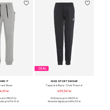
DEAL
AME IT
NIKE SPORTSWEAR
red Byxa
Tapered Byxa 'Club Fleece'
4,10 kr
409,50 kr
+
3
 pris: 195,00 kr
Ordinarie pris: 455,00 kr
i många storlekar
Tillgänglig i många storlekar
sta pris:
134,10 kr
Senaste lägsta pris:
364,00 kr
 i varukorgen
Lägg till i varukorgen