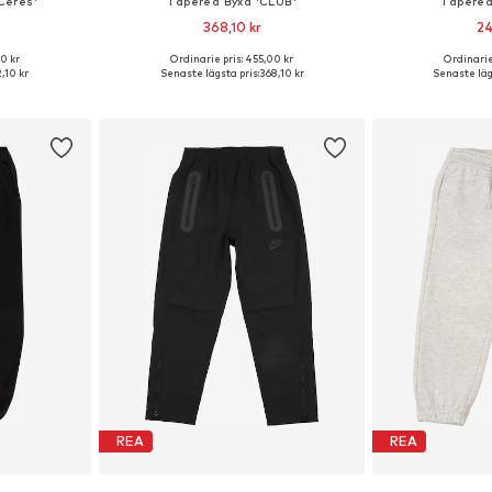
Ceres'
Tapered Byxa 'CLUB'
Tapered
368,10 kr
24
0 kr
Ordinarie pris: 455,00 kr
Ordinarie
torlekar
Tillgänglig i många storlekar
Tillgänglig 
2,10 kr
Senaste lägsta pris:
368,10 kr
Senaste lägs
korgen
Lägg till i varukorgen
Lägg till
REA
REA