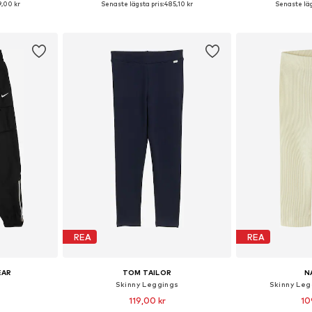
,00 kr
Senaste lägsta pris:
485,10 kr
Senaste läg
korgen
Lägg till i varukorgen
Lägg till
REA
REA
EAR
TOM TAILOR
N
a
Skinny Leggings
Skinny Le
119,00 kr
10