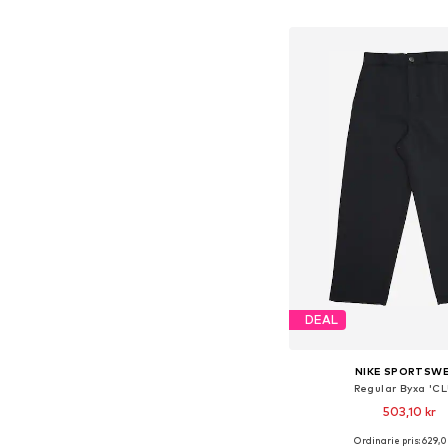
Lägg till i varu
DEAL
NIKE SPORTSW
Regular Byxa 'C
503,10 kr
Ordinarie pris: 629,0
Tillgänglig i många s