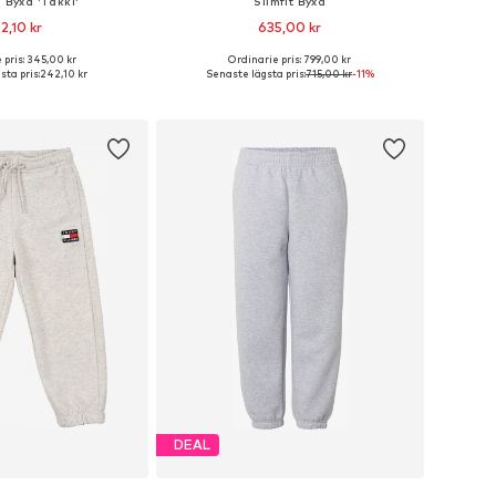
 Byxa 'Takki'
Slimfit Byxa
2,10 kr
635,00 kr
 pris: 345,00 kr
Ordinarie pris: 799,00 kr
i många storlekar
Tillgänglig i många storlekar
ta pris:
242,10 kr
Senaste lägsta pris:
715,00 kr
-11%
 i varukorgen
Lägg till i varukorgen
DEAL