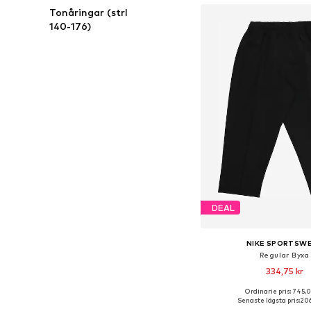
Tonåringar (strl
140-176)
DEAL
NIKE SPORTSW
Regular Byxa
334,75 kr
Ordinarie pris: 745,
Tillgänglig i många s
Senaste lägsta pris:
206