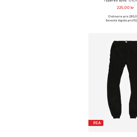
Tapered Byxa 'OSJ
225,00 kr
+
2
Ordinarie pris: 285,0
Tillgänglig i många s
Senaste lägsta pris:
15
Lägg till i varu
REA