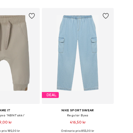
 i varukorgen
Lägg till i varukorgen
DEAL
AME IT
NIKE SPORTSWEAR
yxa 'NBNTakki'
Regular Byxa
9,00 kr
416,50 kr
 pris: 185,00 kr
Ordinarie pris: 855,00 kr
i många storlekar
Tillgängliga storlekar: 128-138, 138-147, 147-158, 158-170