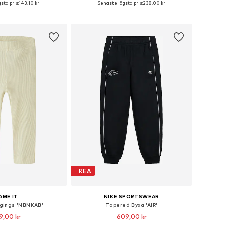
sta pris:
143,10 kr
Senaste lägsta pris:
238,00 kr
 i varukorgen
Lägg till i varukorgen
REA
AME IT
NIKE SPORTSWEAR
ggings 'NBNKAB'
Tapered Byxa 'AIR'
9,00 kr
609,00 kr