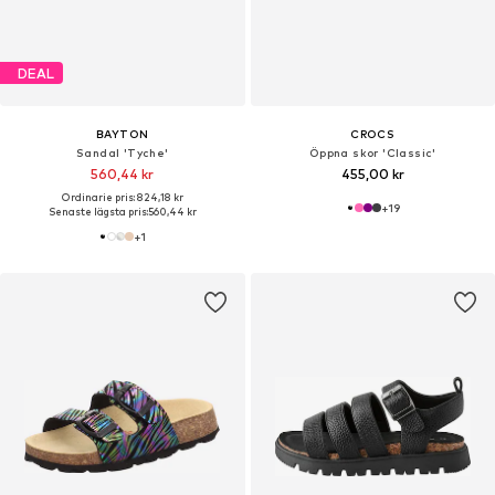
DEAL
BAYTON
CROCS
Sandal 'Tyche'
Öppna skor 'Classic'
560,44 kr
455,00 kr
Ordinarie pris: 824,18 kr
+
19
Senaste lägsta pris:
560,44 kr
+
1