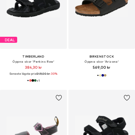
DEAL
TIMBERLAND
BIRKENSTOCK
Öppna skor 'Perkins Row'
Öppna skor 'Arizona'
384,30 kr
569,00 kr
Senaste lägsta pris:
549,00 kr
-30%
+
1