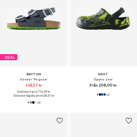
DEAL
BAYTON
NEXT
Sandal 'Pegase'
Öppna skor
428,57 kr
Från 208,00 kr
Ordinarie pris: 714,29 kr
+
2
Senaste lägsta pris:
428,57 kr
+
3