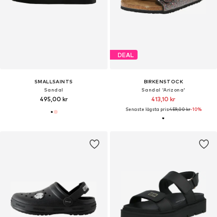
DEAL
SMALLSAINTS
BIRKENSTOCK
Sandal
Sandal 'Arizona'
495,00 kr
413,10 kr
Senaste lägsta pris:
459,00 kr
-10%