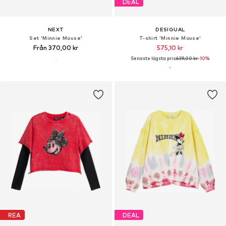
DEAL
NEXT
DESIGUAL
Set 'Minnie Mouse'
T-shirt 'Minnie Mouse'
Från 370,00 kr
575,10 kr
Senaste lägsta pris:
639,00 kr
-10%
REA
DEAL