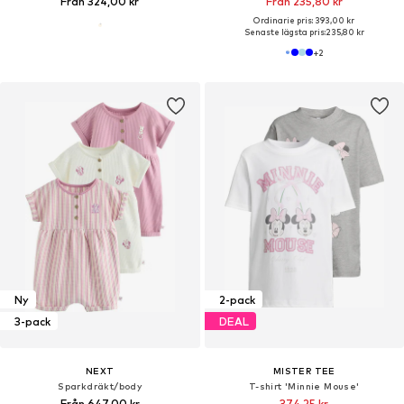
Från 324,00 kr
Från 235,80 kr
Ordinarie pris: 393,00 kr
Senaste lägsta pris:
235,80 kr
+
2
Ny
2-pack
3-pack
DEAL
NEXT
MISTER TEE
Sparkdräkt/body
T-shirt 'Minnie Mouse'
Från 647,00 kr
374,25 kr