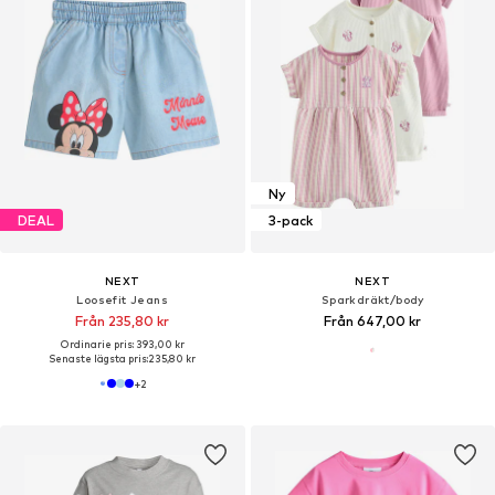
Ny
DEAL
3-pack
NEXT
NEXT
Loosefit Jeans
Sparkdräkt/body
Från 235,80 kr
Från 647,00 kr
Ordinarie pris: 393,00 kr
Senaste lägsta pris:
235,80 kr
+
2