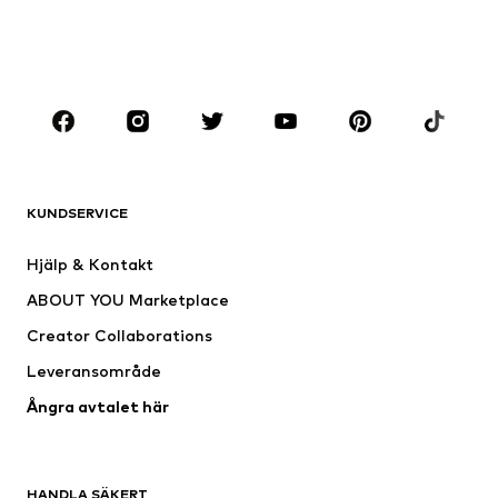
POJKAR
Barn (strl 92-140)
Tonåringar (strl 140-176)
MÄRKEN
ADIDAS ORIGINALS
ADIDAS SPORTSWEAR
NAME IT
Nike Sportswear
KUNDSERVICE
Next
NIKE
Hjälp & Kontakt
new balance
SKECHERS
ABOUT YOU Marketplace
Creator Collaborations
Leveransområde
Ångra avtalet här
HANDLA SÄKERT