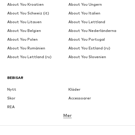
About You Kroatien
About You Ungern
About You Schweiz (it)
About You Italien
About You Litauen
About You Lettland
About You Belgien
About You Nederländerna
About You Polen
About You Portugal
About You Rumänien
About You Estland (ru)
About You Lettland (ru)
About You Slovenien
BEBISAR
Nytt
Kläder
Skor
Accessoarer
REA
Mer
FLICKOR
Barn (strl 92-140)
Tonåringar (strl 140-176)