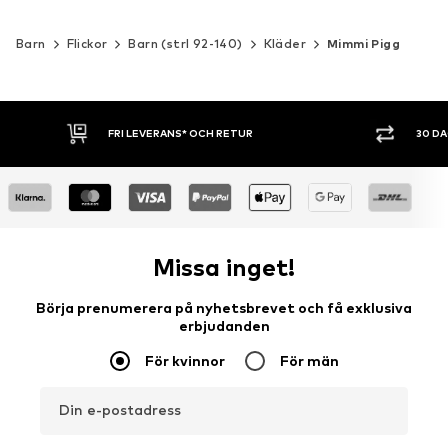
Barn
Flickor
Barn (strl 92-140)
Kläder
Mimmi Pigg
30 DAGARS ÖPPET KÖP
SHOPPA NU. 
Missa inget!
Börja prenumerera på nyhetsbrevet och få exklusiva
erbjudanden
För kvinnor
För män
Din e-postadress