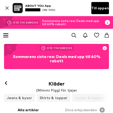
ABOUT YOU App
Till appen
(152 700)
Sommarens sista rea: Deals med upp
01
D
11
H
35
M
59
S
till 60% rabatt
01
D
11
H
35
M
59
S
Sommarens sista rea: Deals med upp till 60%
rabatt
Kläder
(Mimmi Pigg) för tjejer
Jeans & byxor
Shirts & toppar
Jackor & kappor
Alla artiklar
Dina erbjudanden
8