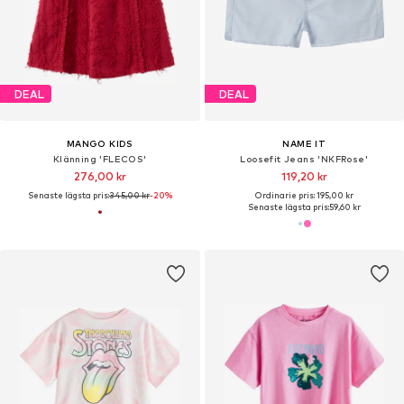
DEAL
DEAL
MANGO KIDS
NAME IT
Klänning 'FLECOS'
Loosefit Jeans 'NKFRose'
276,00 kr
119,20 kr
Senaste lägsta pris:
345,00 kr
-20%
Ordinarie pris: 195,00 kr
Senaste lägsta pris:
59,60 kr