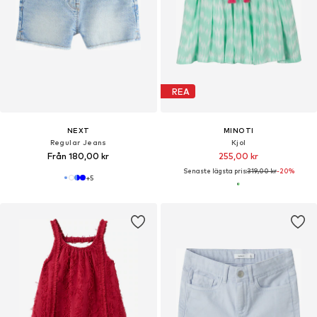
REA
NEXT
MINOTI
Regular Jeans
Kjol
Från 180,00 kr
255,00 kr
Senaste lägsta pris:
319,00 kr
-20%
+
5