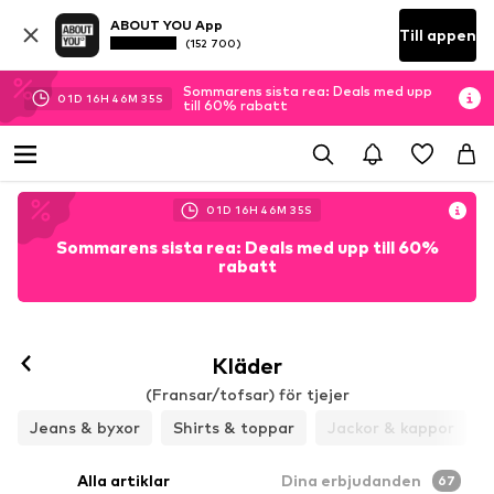
ABOUT YOU App
Till appen
(152 700)
Sommarens sista rea: Deals med upp
01
D
16
H
46
M
34
S
till 60% rabatt
01
D
16
H
46
M
34
S
Sommarens sista rea: Deals med upp till 60%
rabatt
Kläder
(Fransar/tofsar) för tjejer
Jeans & byxor
Shirts & toppar
Jackor & kappor
Alla artiklar
Dina erbjudanden
67