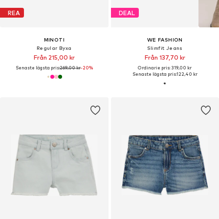
REA
DEAL
MINOTI
WE FASHION
Regular Byxa
Slimfit Jeans
Från 215,00 kr
Från 137,70 kr
Senaste lägsta pris:
269,00 kr
-20%
Ordinarie pris: 319,00 kr
Senaste lägsta pris:
122,40 kr