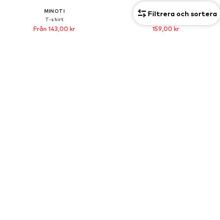
MINOTI
LEVI'S KIDS
Filtrera och sortera
T-shirt
T-shirt 'Batwing'
Från 143,00 kr
159,00 kr
Senaste lägsta pris:
179,00 kr
-20%
Ordinarie pris: 185,00 kr
Senaste lägsta pris:
143,10 kr
2-pack
REA
REA