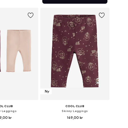
 i varukorgen
Ny
OL CLUB
COOL CLUB
y Leggings
Skinny Leggings
9,00 kr
149,00 kr
ekar: 68, 74, 80, 86, 92
Tillgängliga storlekar: 68, 74, 80, 86, 92