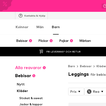
Kontakta & Hjälp
Kvinnor
Män
Barn
Bebisar
Flickor
Pojkar
Märken
FRI LEVERANS* OCH RETUR
Barn
Bebisar
Kläde
Alla reavaror
Leggings
för bebis
Bebisar
Nytt
Kläder
Pris
Rea
Stickat & sweat
Jackor & kappor