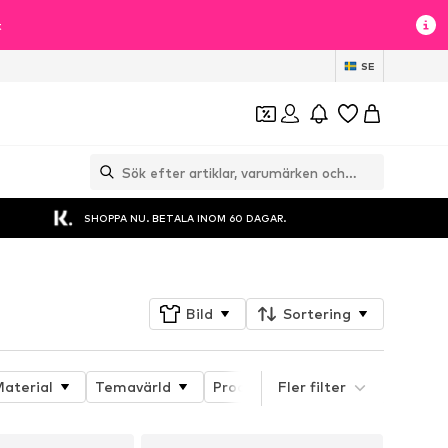
t
SE
SHOPPA NU. BETALA INOM 60 DAGAR.
Bild
Sortering
aterial
Temavärld
Produktens egenskaper
Fler filter