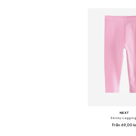
Lägg till i varu
NEXT
Skinny Leggin
Från 69,00 k
Tillgänglig i många s