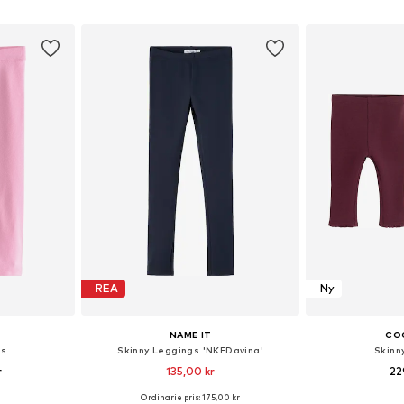
korgen
Lägg till i varukorgen
Lägg till
REA
Ny
NAME IT
CO
gs
Skinny Leggings 'NKFDavina'
Skinn
r
135,00 kr
22
+
7
Ordinarie pris: 175,00 kr
torlekar
Tillgänglig i många storlekar
Tillgängliga storl