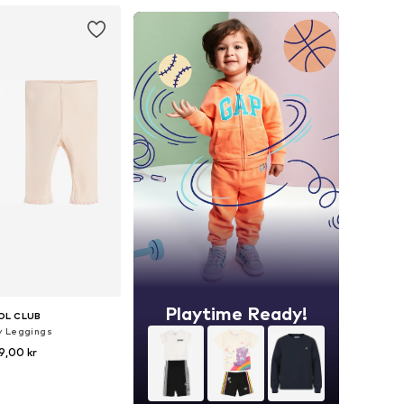
Playtime Ready!
OL CLUB
y Leggings
9,00 kr
Tillgängliga storlekar: 62, 68, 74, 80, 86, 92