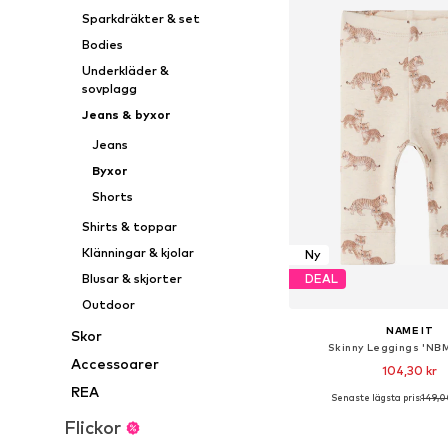
Sparkdräkter & set
Bodies
Underkläder &
sovplagg
Jeans & byxor
Jeans
Byxor
Shorts
Shirts & toppar
Klänningar & kjolar
Ny
Blusar & skjorter
DEAL
Outdoor
NAME IT
Skor
Skinny Leggings 'NB
Accessoarer
104,30 kr
REA
Senaste lägsta pris:
149,0
Flickor
Lägg till i varu