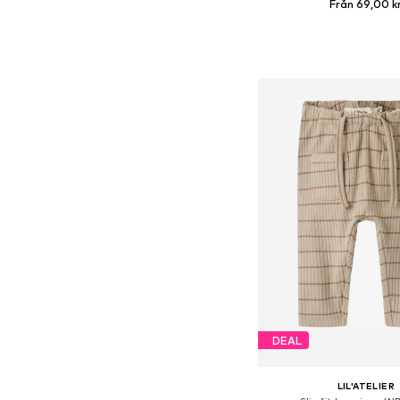
Från 69,00 k
Tillgänglig i många s
Lägg till i varu
DEAL
LIL'ATELIER