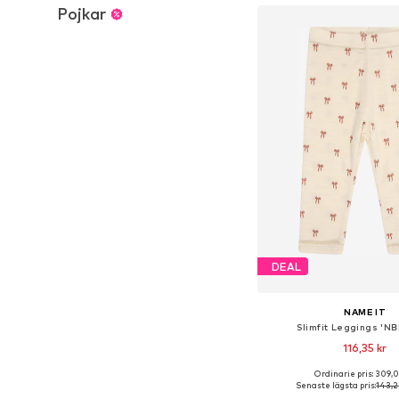
Pojkar
DEAL
NAME IT
Slimfit Leggings 'N
116,35 kr
Ordinarie pris: 309,
Senaste lägsta pris:
143,2