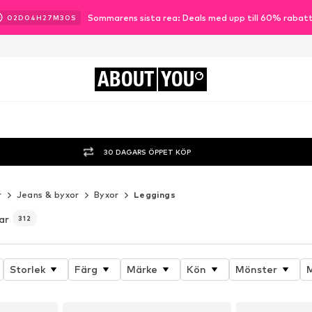
Sommarens sista rea: Deals med upp till 60% rabat
02
D
04
H
27
M
28
S
ABOUT
YOU
30 DAGARS ÖPPET KÖP
r
Jeans & byxor
Byxor
Leggings
ar
312
Storlek
Färg
Märke
Kön
Mönster
M