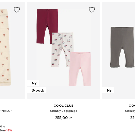
Ny
3-pack
Ny
COOL CLUB
CO
BFNALU'
Skinny Leggings
Skinn
255,00 kr
22
00 kr
Tillgängliga storlekar: 56, 62, 68, 74, 80, 86
Tillgängliga storlekar: 68, 74, 80, 86, 92
0 kr
-18%