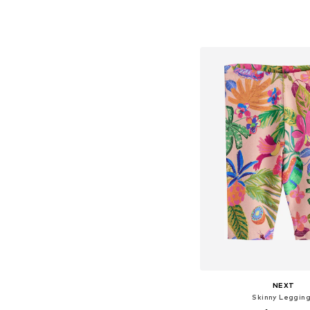
Tillgängliga storlekar: 68, 7
Lägg till i varu
NEXT
Skinny Leggin