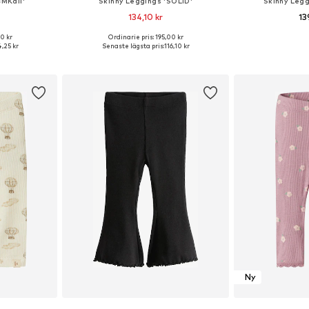
BMKail'
Skinny Leggings 'SOLID'
Skinny Leg
134,10 kr
13
00 kr
Ordinarie pris: 195,00 kr
68, 74, 80, 86
Tillgängliga storlekar: 56, 62, 68, 74, 80
Tillgängliga storl
,25 kr
Senaste lägsta pris:
116,10 kr
korgen
Lägg till i varukorgen
Lägg till
Ny