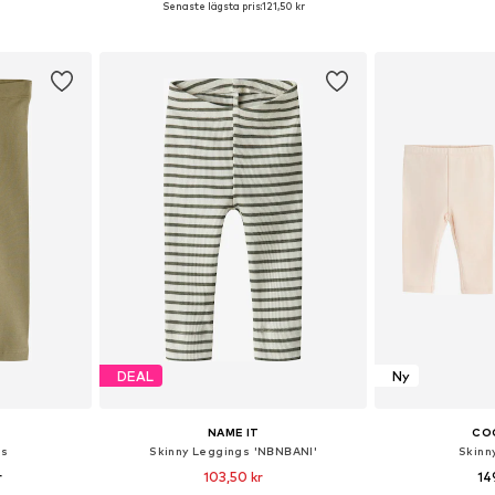
Senaste lägsta pris:
121,50 kr
korgen
Lägg till i varukorgen
Lägg till
DEAL
Ny
NAME IT
CO
gs
Skinny Leggings 'NBNBANI'
Skinn
r
103,50 kr
14