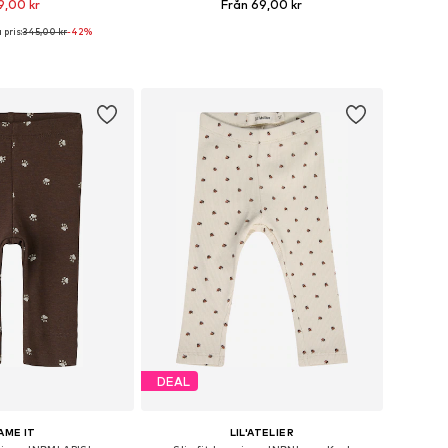
9,00 kr
Från 69,00 kr
pris:
345,00 kr
-42%
orlekar: 62-68, 74-80
Tillgängliga storlekar: 68, 80, 98, 104, 110
 i varukorgen
Lägg till i varukorgen
DEAL
AME IT
LIL'ATELIER