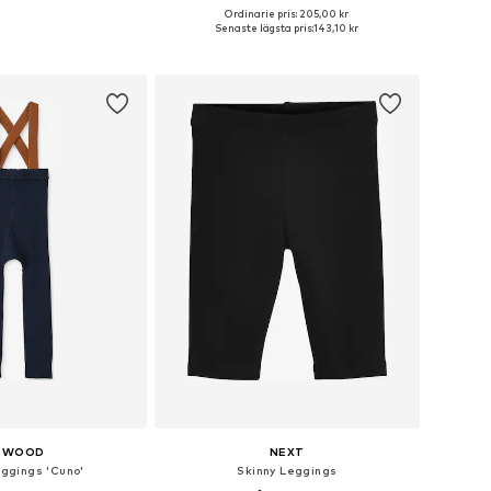
+
1
Ordinarie pris: 205,00 kr
ekar: 68, 74, 80, 86, 92
Tillgängliga storlekar: 56, 62, 68, 74, 80, 86
Senaste lägsta pris:
143,10 kr
 i varukorgen
Lägg till i varukorgen
IEWOOD
NEXT
eggings 'Cuno'
Skinny Leggings