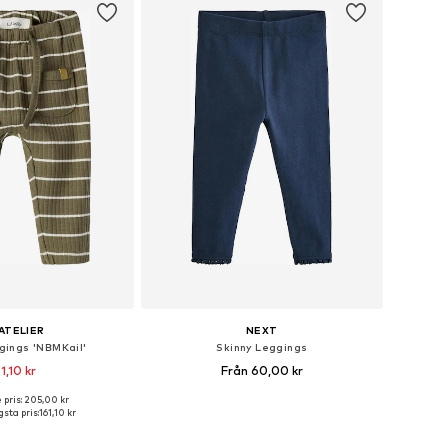
'ATELIER
NEXT
ggings 'NBMKail'
Skinny Leggings
1,10 kr
Från 60,00 kr
+
1
+
3
 pris: 205,00 kr
Tillgängliga storlekar: 56, 62, 68, 74, 80, 86
Tillgänglig i många storlekar
sta pris:
161,10 kr
 i varukorgen
Lägg till i varukorgen