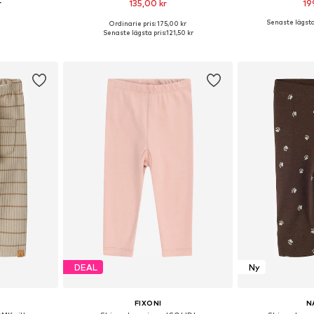
r
135,00 kr
19
Senaste lägsta 
Ordinarie pris: 175,00 kr
torlekar
Tillgängliga storlekar: 56, 62, 68, 74, 80, 86
Tillgängliga st
Senaste lägsta pris:
121,50 kr
korgen
Lägg till i varukorgen
Lägg till
DEAL
Ny
FIXONI
N