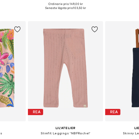
+
5
Ordinarie pris: 149,00 kr
4, 80, 98, 116
Tillgänglig i många storlekar
Tillgängliga storl
Senaste lägsta pris:
103,50 kr
korgen
Lägg till i varukorgen
Lägg till
REA
REA
LIL'ATELIER
L
gs
Slimfit Leggings 'NBFRachel'
Skinny L