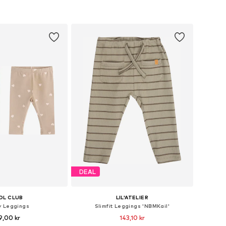
 i varukorgen
Lägg till i varukorgen
DEAL
OL CLUB
LIL'ATELIER
y Leggings
Slimfit Leggings 'NBMKail'
9,00 kr
143,10 kr