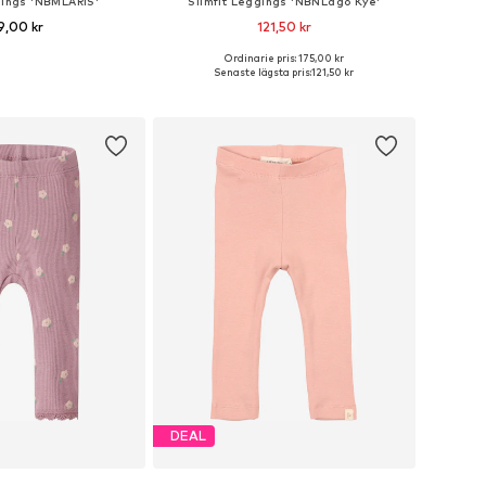
gings 'NBMLARIS'
Slimfit Leggings 'NBNLago Kye'
9,00 kr
121,50 kr
Ordinarie pris: 175,00 kr
ekar: 62, 68, 74, 80, 86
Tillgängliga storlekar: 56, 62, 68, 74, 80, 86
Senaste lägsta pris:
121,50 kr
 i varukorgen
Lägg till i varukorgen
DEAL