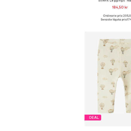
Slimfit Leggings 'N
184,50 kr
+
1
Ordinarie pris: 205,
Tillgängliga storlekar: 62, 
Senaste lägsta pris:
174
Lägg till i varu
DEAL