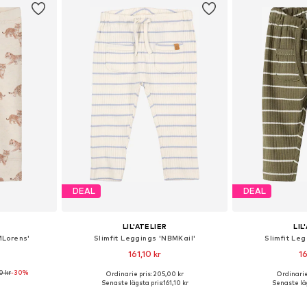
DEAL
DEAL
LIL'ATELIER
LIL
MLorens'
Slimfit Leggings 'NBMKail'
Slimfit Le
161,10 kr
16
0 kr
-30%
+
1
Ordinarie pris: 205,00 kr
Ordinarie
Tillgängliga storlekar: 56, 62, 68, 74, 80, 86
Tillgängliga storlekar: 56, 62, 68, 74, 80, 86
Senaste lägsta pris:
161,10 kr
Senaste läg
korgen
Lägg till i varukorgen
Lägg till