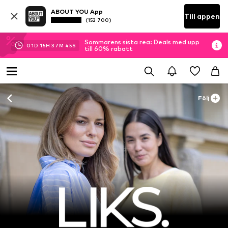
ABOUT YOU App
Till appen
(152 700)
Sommarens sista rea: Deals med upp
01
D
15
H
37
M
43
S
till 60% rabatt
Följ