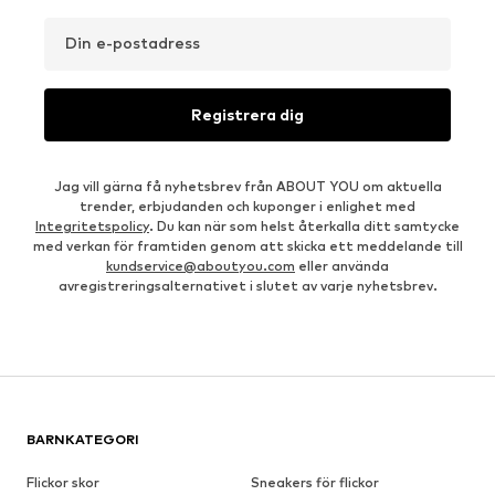
Din e-postadress
Registrera dig
Jag vill gärna få nyhetsbrev från ABOUT YOU om aktuella
trender, erbjudanden och kuponger i enlighet med
Integritetspolicy
. Du kan när som helst återkalla ditt samtycke
med verkan för framtiden genom att skicka ett meddelande till
kundservice@aboutyou.com
eller använda
avregistreringsalternativet i slutet av varje nyhetsbrev.
BARNKATEGORI
Flickor skor
Sneakers för flickor