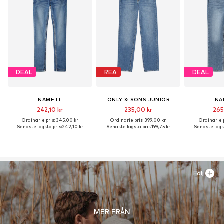
DEAL
REA
DEAL
NAME IT
ONLY & SONS JUNIOR
NA
242,10 kr
235,00 kr
265
Ordinarie pris: 345,00 kr
Ordinarie pris: 399,00 kr
Ordinarie p
Senaste lägsta pris:
242,10 kr
Senaste lägsta pris:
199,75 kr
Senaste lägst
Följ
MER FRÅN