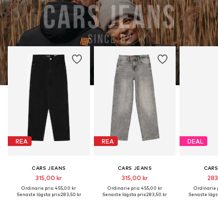
REA
REA
DEAL
CARS JEANS
CARS JEANS
CARS
315,00 kr
315,00 kr
283
Ordinarie pris: 455,00 kr
Ordinarie pris: 455,00 kr
Ordinarie p
Senaste lägsta pris:
283,50 kr
Senaste lägsta pris:
283,50 kr
Senaste lägst