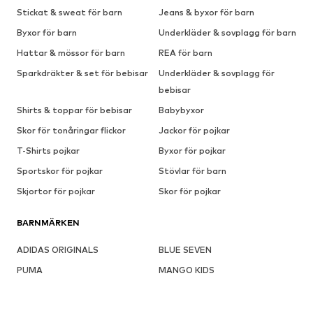
Stickat & sweat för barn
Jeans & byxor för barn
Byxor för barn
Underkläder & sovplagg för barn
Hattar & mössor för barn
REA för barn
Sparkdräkter & set för bebisar
Underkläder & sovplagg för
bebisar
Shirts & toppar för bebisar
Babybyxor
Skor för tonåringar flickor
Jackor för pojkar
T-Shirts pojkar
Byxor för pojkar
Sportskor för pojkar
Stövlar för barn
Skjortor för pojkar
Skor för pojkar
BARNMÄRKEN
ADIDAS ORIGINALS
BLUE SEVEN
PUMA
MANGO KIDS
TOMMY HILFIGER
SKECHERS
FINKID
Lurchi