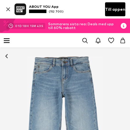
ABOUT YOU App
Till appen
(152 700)
Sommarens sista rea: Deals med upp
01
D
18
H
15
M
42
S
till 60% rabatt