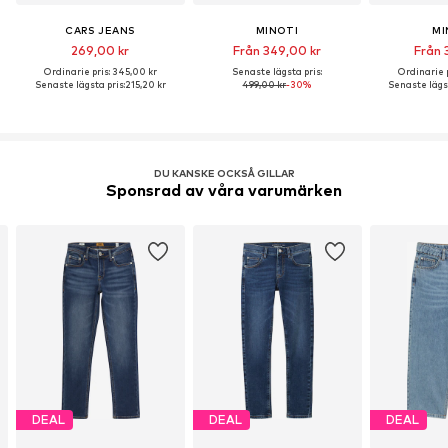
CARS JEANS
MINOTI
MI
269,00 kr
Från 349,00 kr
Från 3
Ordinarie pris: 345,00 kr
Senaste lägsta pris:
Ordinarie p
Senaste lägsta pris:
215,20 kr
499,00 kr
-30%
Senaste lägst
DU KANSKE OCKSÅ GILLAR
Sponsrad av våra varumärken
DEAL
DEAL
DEAL