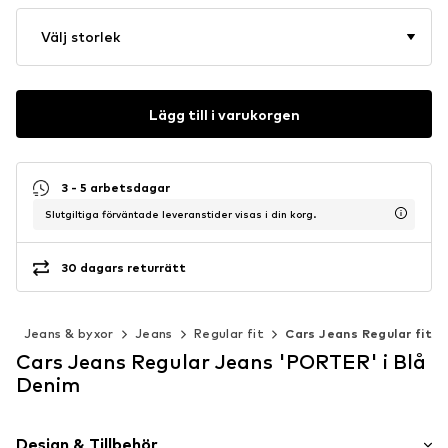
Välj storlek
Lägg till i varukorgen
3 - 5 arbetsdagar
Slutgiltiga förväntade leveranstider visas i din korg.
30 dagars returrätt
r
Jeans & byxor
Jeans
Regular fit
Cars Jeans Regular fit
Cars Jeans Regular Jeans 'PORTER' i Blå
Denim
Design & Tillbehör