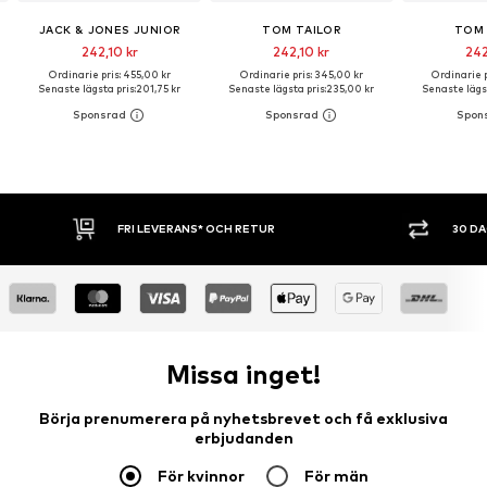
JACK & JONES JUNIOR
TOM TAILOR
TOM 
242,10 kr
242,10 kr
242
Ordinarie pris: 455,00 kr
Ordinarie pris: 345,00 kr
Ordinarie p
Senaste lägsta pris:
201,75 kr
Senaste lägsta pris:
235,00 kr
Senaste lägst
30 DAGARS ÖPPET KÖP
SHOPPA NU
Missa inget!
Börja prenumerera på nyhetsbrevet och få exklusiva
erbjudanden
För kvinnor
För män