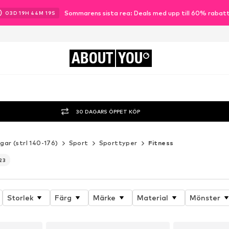
Sommarens sista rea: Deals med upp till 60% rabat
03
D
19
H
44
M
17
S
ABOUT
YOU
30 DAGARS ÖPPET KÖP
gar (strl 140-176)
Sport
Sporttyper
Fitness
23
Storlek
Färg
Märke
Material
Mönster