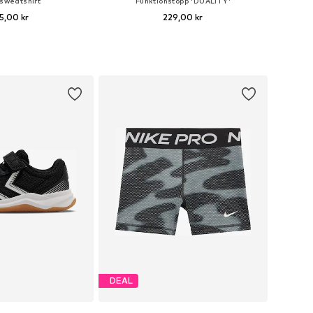
 sweatshirt
Funktionstopp 'DUALITY'
5,00 kr
229,00 kr
i många storlekar
Tillgänglig i många storlekar
 i varukorgen
Lägg till i varukorgen
DEAL