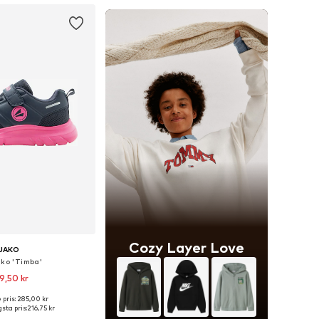
Cozy Layer Love
JAKO
sko 'Timba'
9,50 kr
 pris: 285,00 kr
i många storlekar
sta pris:
216,75 kr