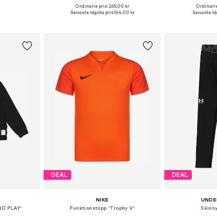
Ordinarie pris: 265,00 kr
Ordinarie
torlekar
Tillgänglig i många storlekar
Tillgängliga sto
Senaste lägsta pris:
164,00 kr
Senaste läg
korgen
Lägg till i varukorgen
Lägg till
DEAL
DEAL
NIKE
UNDE
ND PLAY'
Funktionstopp 'Trophy V'
Skinn