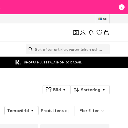
t
SE
SHOPPA NU. BETALA INOM 60 DAGAR.
Bild
Sortering
Temavärld
Produktens egenskaper
Fler filter
Sporttyp