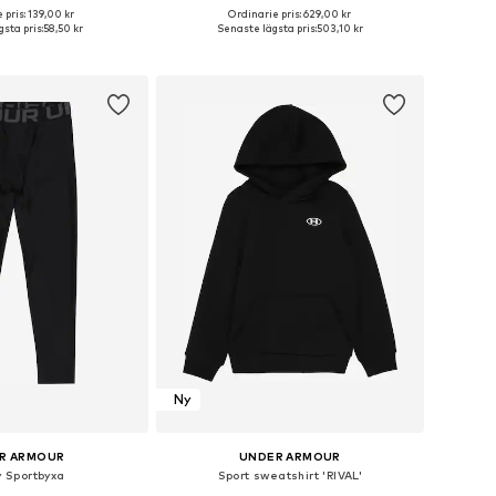
 pris: 139,00 kr
Ordinarie pris: 629,00 kr
rlekar: 140, 146, 158
Tillgänglig i många storlekar
sta pris:
58,50 kr
Senaste lägsta pris:
503,10 kr
 i varukorgen
Lägg till i varukorgen
Ny
R ARMOUR
UNDER ARMOUR
y Sportbyxa
Sport sweatshirt 'RIVAL'