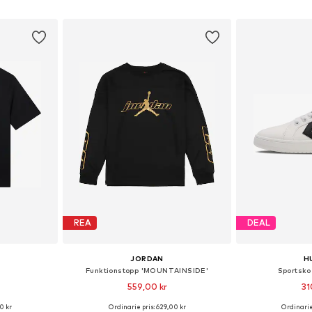
korgen
Lägg till i varukorgen
Lägg till
REA
DEAL
JORDAN
H
Funktionstopp 'MOUNTAINSIDE'
Sportsko
559,00 kr
31
0 kr
Ordinarie pris: 629,00 kr
Ordinarie
torlekar
Tillgängliga storlekar: 128-140, 140-152, 158-170
Tillgänglig 