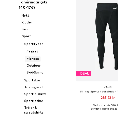
Tonåringar (strl
140-176)
Nytt
Kläder
Skor
Sport
Sporttyper
Fotboll
Fitness
Outdoor
Skidåkning
DEAL
Sportskor
Träningsset
JAKO
Skinny Sportunderkläder '
Sport t-shirts
285,23 kr
Sportjackor
+
2
Ordinarie pris: 380,
Tillgänglig i många s
Tröjor &
Senaste lägsta pris:
285
sweatshirts
Lägg till i varu