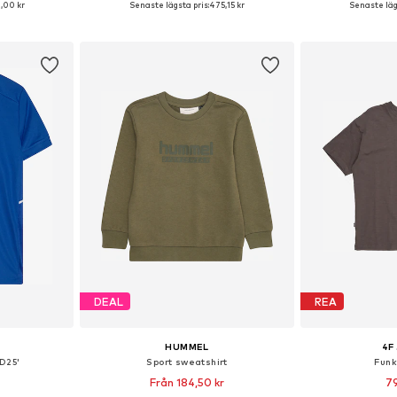
,00 kr
Senaste lägsta pris:
475,15 kr
Senaste läg
korgen
Lägg till i varukorgen
Lägg till
DEAL
REA
HUMMEL
4F
D25'
Sport sweatshirt
Funk
Från 184,50 kr
79