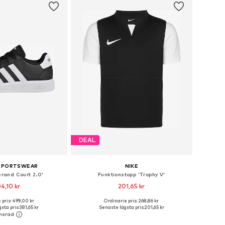
DEAL
 SPORTSWEAR
NIKE
Grand Court 2.0'
Funktionstopp 'Trophy V'
4,10 kr
201,65 kr
+
5
 pris: 499,00 kr
Ordinarie pris: 268,86 kr
i många storlekar
Tillgänglig i många storlekar
sta pris:
381,65 kr
Senaste lägsta pris:
201,65 kr
 i varukorgen
Lägg till i varukorgen