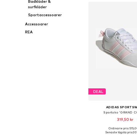
Badkläder &
surfkläder
Sportaccessoarer
Accessoarer
REA
DEAL
ADIDAS SPORTS
Sportsko 'GRAND 
319,50 kr
Ordinarie pris: 515,0
Tillgänglig i många s
Senaste lägsta pris:
301