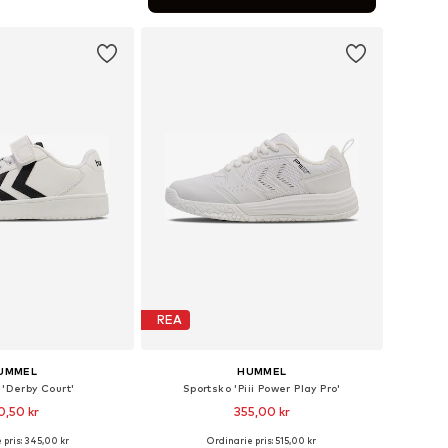
 i varukorgen
REA
UMMEL
HUMMEL
 'Derby Court'
Sportsko 'Piii Power Play Pro'
0,50 kr
355,00 kr
 pris: 345,00 kr
Ordinarie pris: 515,00 kr
i många storlekar
Tillgänglig i många storlekar