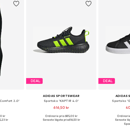
DEAL
DEAL
ADIDAS SPORTSWEAR
ADIDAS
Comfort 2.0'
Sportsko 'KAPTIR 4.0'
Sportsko '
616,50 kr
40
30 kr
Ordinarie pris: 685,00 kr
Ordinarie
torlekar
Tillgänglig i många storlekar
Tillgänglig 
,23 kr
Senaste lägsta pris:
616,50 kr
Senaste läg
korgen
Lägg till i varukorgen
Lägg till