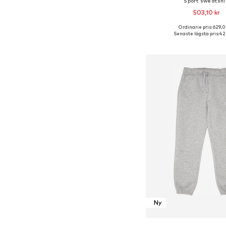
Sport sweatshi
503,10 kr
Ordinarie pris: 629,0
Senaste lägsta pris:
424
Lägg till i varu
Ny