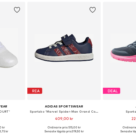
REA
DEAL
WEAR
ADIDAS SPORTSWEAR
COURT'
Sportsko 'Marvel Spider-Man Grand Court'
Sport
409,00 kr
22
0 kr
Ordinarie pris: 515,00 kr
Ordinarie
torlekar
Tillgängliga storlekar: 35, 38,5-39, 39-39,5, 40
Tillgänglig 
,75 kr
Senaste lägsta pris:
319,50 kr
Senaste läg