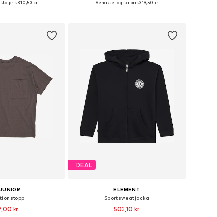
sta pris:
310,50 kr
Senaste lägsta pris:
319,50 kr
 i varukorgen
Lägg till i varukorgen
DEAL
 JUNIOR
ELEMENT
tionstopp
Sportsweatjacka
,00 kr
503,10 kr