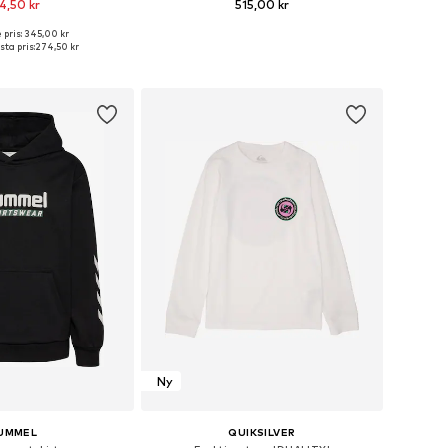
4,50 kr
515,00 kr
 pris: 345,00 kr
i många storlekar
Tillgänglig i många storlekar
ta pris:
274,50 kr
 i varukorgen
Lägg till i varukorgen
Ny
UMMEL
QUIKSILVER