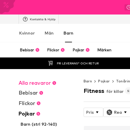
Kontakta & Hjälp
Kvinnor
Män
Barn
Bebisar
Flickor
Pojkar
Märken
FRI LEVERANS* OCH RETUR
Barn
Pojkar
Tonårin
Alla reavaror
Fitness
för killar
5
Bebisar
Flickor
Pris
Rea
Pojkar
Barn (strl 92-140)