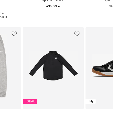
rt
Sportsko 'FUZE'
Sport
435,00 kr
34
0 kr
Tillgängliga storlekar: 122-128, 128-138, 138-147
Tillgänglig i många storlekar
Tillgänglig 
,15 kr
korgen
Lägg till i varukorgen
Lägg till
DEAL
Ny