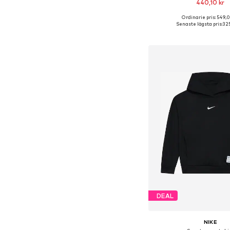
440,10 kr
Ordinarie pris: 549,0
Senaste lägsta pris:
325
Lägg till i varu
DEAL
NIKE