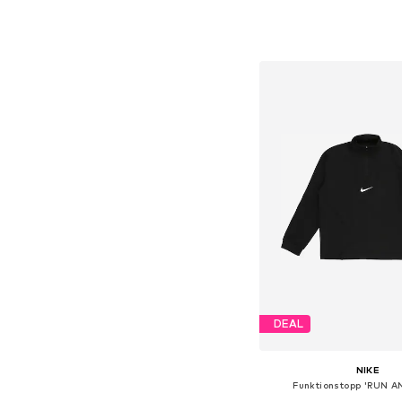
Tillgänglig i många s
Lägg till i varu
DEAL
NIKE
Funktionstopp 'RUN A