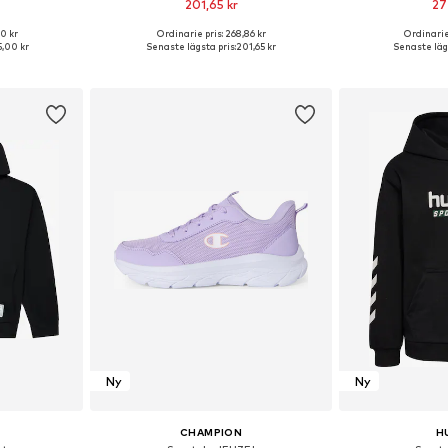
201,65 kr
27
+
5
0 kr
Ordinarie pris: 268,86 kr
Ordinarie
Tillgängliga storlekar: 122-128, 128-138, 138-147
Tillgängliga storlekar: 128-138, 138-147, 147-158, 158-170
Tillgänglig 
,00 kr
Senaste lägsta pris:
201,65 kr
Senaste lägs
korgen
Lägg till i varukorgen
Lägg till
Ny
Ny
CHAMPION
H