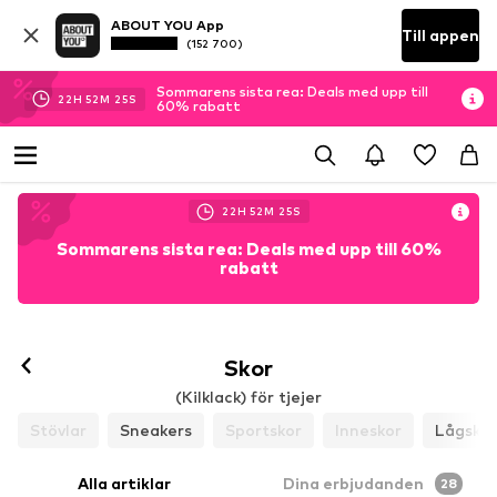
ABOUT YOU App
Till appen
(152 700)
Sommarens sista rea: Deals med upp till
22
H
52
M
23
S
60% rabatt
22
H
52
M
23
S
Sommarens sista rea: Deals med upp till 60%
rabatt
Skor
(Kilklack) för tjejer
Stövlar
Sneakers
Sportskor
Inneskor
Lågskor
Alla artiklar
Dina erbjudanden
28