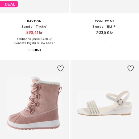
DEAL
BAYTON
TONI PONS
Sandal 'Tyche'
Sandal 'ELI-P'
593,41 kr
702,58 kr
Ordinarie pris: 824,18 kr
Senaste lägsta pris:
593,41 kr
+
1