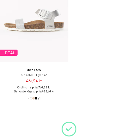
DEAL
BAYTON
Sandal 'Tyche'
461,54 kr
Ordinarie pris: 769,23 kr
Senaste lägsta pris:
432,69 kr
+
1