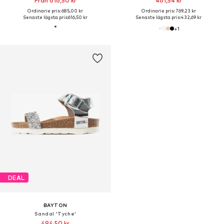
Från 616,50 kr
461,54 kr
Ordinarie pris: 685,00 kr
Ordinarie pris: 769,23 kr
Senaste lägsta pris:
616,50 kr
Senaste lägsta pris:
432,69 kr
+
1
DEAL
BAYTON
Sandal 'Tyche'
494,50 kr