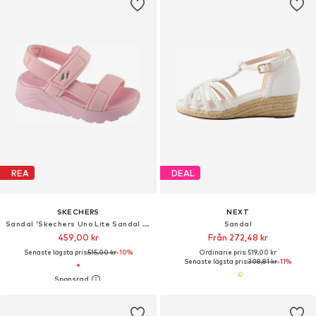
REA
DEAL
SKECHERS
NEXT
Sandal 'Skechers Uno Lite Sandal - Sunny Stand'
Sandal
459,00 kr
Från 272,48 kr
Senaste lägsta pris:
515,00 kr
-10%
Ordinarie pris: 519,00 kr
Senaste lägsta pris:
308,81 kr
-11%