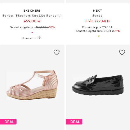
SKECHERS
NEXT
Sandal 'Skechers Uno Lite Sandal - Sunny Stand'
Sandal
459,00 kr
Från 272,48 kr
Senaste lägsta pris:
515,00 kr
-10%
Ordinarie pris: 519,00 kr
Senaste lägsta pris:
308,81 kr
-11%
DEAL
DEAL