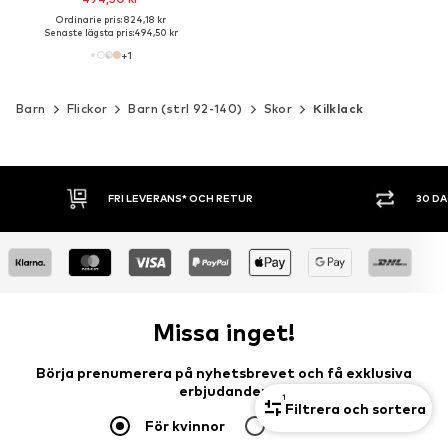
Ordinarie pris: 824,18 kr
Senaste lägsta pris:
494,50 kr
+
1
Barn
Flickor
Barn (strl 92-140)
Skor
Kilklack
30 DAGARS ÖPPET KÖP
SHOPPA NU. 
Missa inget!
Börja prenumerera på nyhetsbrevet och få exklusiva
erbjudanden
1
Filtrera och sortera
För kvinnor
För män