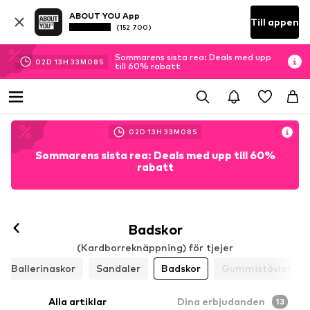
ABOUT YOU App
Till appen
(152 700)
Sommarens sista rea: Deals med upp
02
D
13
H
33
M
06
S
till 60% rabatt
02
D
13
H
33
M
06
S
Sommarens sista rea: Deals med upp till 60%
rabatt
Badskor
(Kardborreknäppning) för tjejer
Ballerinaskor
Sandaler
Badskor
Gummistövlar
Alla artiklar
Dina erbjudanden
13