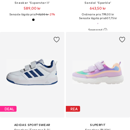
Sneaker 'Superstar II'
Sandal 'Sparkle'
589,00 kr
643,50 kr
Senaste lägsta pris:
745,00 kr
-21%
Ordinarie pris: 799,00 kr
Senaste lägsta pris:
607,75 kr
DEAL
REA
ADIDAS SPORTSWEAR
SUPERFIT
Sneaker 'Tensaur 3.0'
Sneaker 'RUSH'