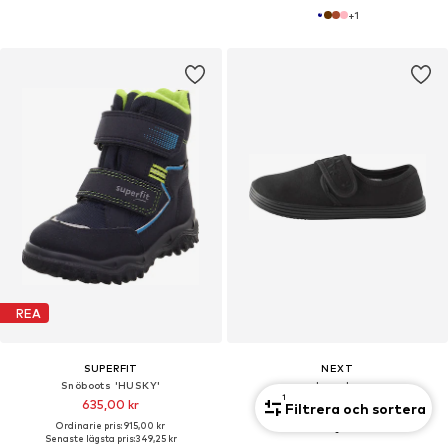
+
1
REA
SUPERFIT
NEXT
Snöboots 'HUSKY'
Innesko
1
635,00 kr
Från 120,00 kr
Filtrera och sortera
Ordinarie pris: 915,00 kr
Senaste lägsta pris:
349,25 kr