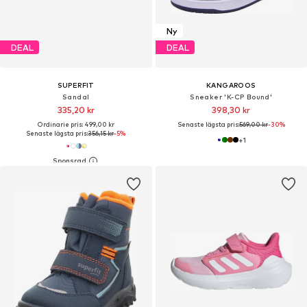
Ny
DEAL
DEAL
SUPERFIT
KANGAROOS
Sandal
Sneaker 'K-CP Bound'
335,20 kr
398,30 kr
Ordinarie pris: 499,00 kr
Senaste lägsta pris:
569,00 kr
-30%
Senaste lägsta pris:
356,15 kr
-5%
+
1