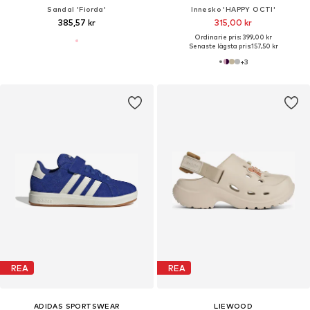
Sandal 'Fiorda'
Innesko 'HAPPY OCTI'
385,57 kr
315,00 kr
Ordinarie pris: 399,00 kr
Senaste lägsta pris:
157,50 kr
+
3
REA
REA
ADIDAS SPORTSWEAR
LIEWOOD