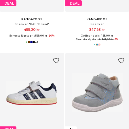
DEAL
DEAL
KANGAROOS
KANGAROOS
Sneaker 'K-CP Bound'
Sneaker
455,20 kr
347,65 kr
Senaste lägsta pris:
569,00 kr
-20%
Ordinarie pris: 455,00 kr
Senaste lägsta pris:
368,10 kr
-5%
+
1