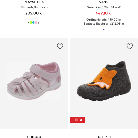
PLAYSHOES
VANS
Strand-/badsko
Sneaker 'Old Skool'
205,00 kr
449,10 kr
Ordinarie pris: 499,00 kr
+
1
Senaste lägsta pris:
212,08 kr
REA
CHICCO
SUPERFIT