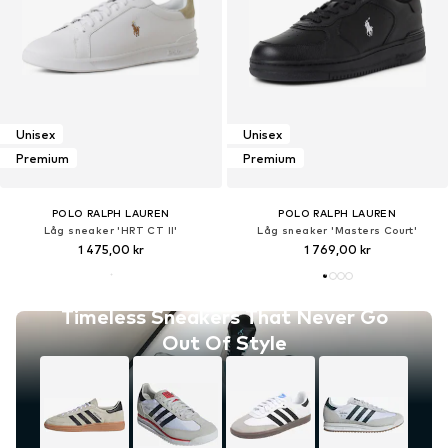
Unisex
Unisex
Premium
Premium
POLO RALPH LAUREN
POLO RALPH LAUREN
Låg sneaker 'HRT CT II'
Låg sneaker 'Masters Court'
1 475,00 kr
1 769,00 kr
Timeless Sneakers That Never Go
Out Of Style