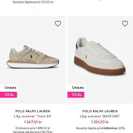
Senaste lägsta pris:
1 231,20 kr
Unisex
Unisex
DEAL
DEAL
POLO RALPH LAUREN
POLO RALPH LAUREN
Låg sneaker 'Train 89'
Låg sneaker 'BEDFORD'
1 367,10 kr
1 231,20 kr
Ordinarie pris: 1 699,00 kr
Senaste lägsta pris:
1 539,00 kr
-20%
Senaste lägsta pris:
1 151,75 kr