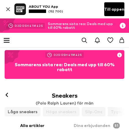
ABOUT YOU App
Till appen
(152 700)
Sommarens sista rea: Deals med upp
02
D
05
H
41
M
40
S
till 60% rabatt
02
D
05
H
41
M
40
S
Sommarens sista rea: Deals med upp till 60%
rabatt
Sneakers
(Polo Ralph Lauren) för män
Låga sneakers
Höga sneakers
Slip-Ons
Tygskor
Alla artiklar
Dina erbjudanden
51