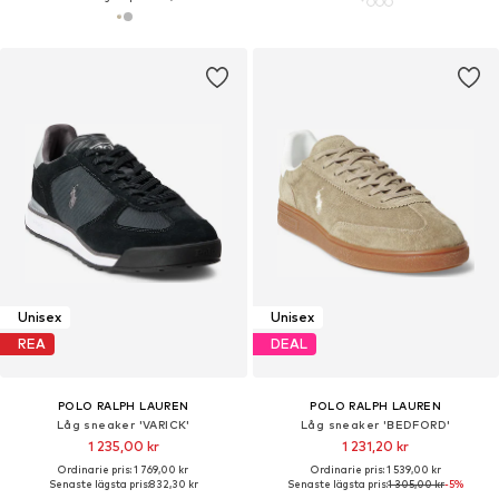
Unisex
Unisex
REA
DEAL
POLO RALPH LAUREN
POLO RALPH LAUREN
Låg sneaker 'VARICK'
Låg sneaker 'BEDFORD'
1 235,00 kr
1 231,20 kr
Ordinarie pris: 1 769,00 kr
Ordinarie pris: 1 539,00 kr
Senaste lägsta pris:
832,30 kr
Senaste lägsta pris:
1 305,00 kr
-5%