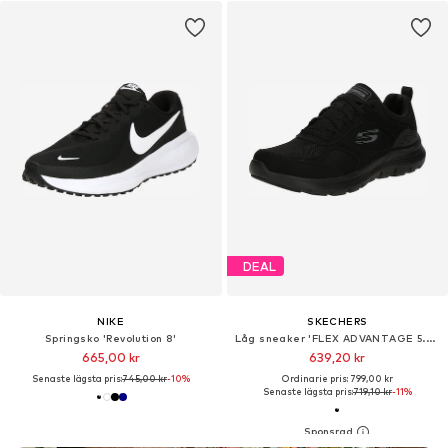
DEAL
NIKE
SKECHERS
Springsko 'Revolution 8'
Låg sneaker 'FLEX ADVANTAGE 5.0 - GANO'
665,00 kr
639,20 kr
Senaste lägsta pris:
745,00 kr
-10%
Ordinarie pris: 799,00 kr
Senaste lägsta pris:
719,10 kr
-11%