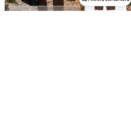
Se outfit
1
/
3
DEAL
DEAL