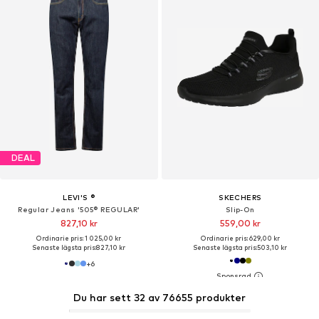
DEAL
LEVI'S ®
SKECHERS
Regular Jeans '505® REGULAR'
Slip-On
827,10 kr
559,00 kr
Ordinarie pris: 1 025,00 kr
Ordinarie pris: 629,00 kr
Senaste lägsta pris:
827,10 kr
Senaste lägsta pris:
503,10 kr
+
6
Du har sett 32 av 76655 produkter