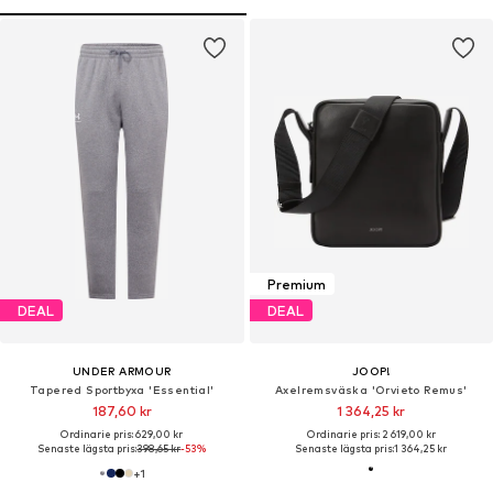
Premium
DEAL
DEAL
UNDER ARMOUR
JOOP!
Tapered Sportbyxa 'Essential'
Axelremsväska 'Orvieto Remus'
187,60 kr
1 364,25 kr
Ordinarie pris: 629,00 kr
Ordinarie pris: 2 619,00 kr
Senaste lägsta pris:
398,65 kr
-53%
Senaste lägsta pris:
1 364,25 kr
+
1