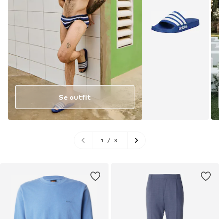
Se outfit
1
/
3