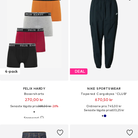
4-pack
DEAL
FELIX HARDY
NIKE SPORTSWEAR
Boxershorts
Tapered Cargobyxa 'CLUB'
270,00 kr
670,50 kr
Senaste lägsta pris:
369,00 kr
-26%
Ordinarie pris: 745,00 kr
Senaste lägsta pris:
633,25 kr