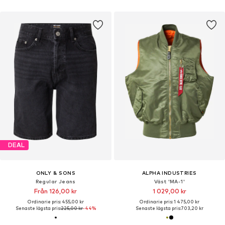
DEAL
ONLY & SONS
ALPHA INDUSTRIES
Regular Jeans
Väst 'MA-1'
Från 126,00 kr
1 029,00 kr
Ordinarie pris: 455,00 kr
Ordinarie pris: 1 475,00 kr
Senaste lägsta pris:
225,00 kr
-44%
Senaste lägsta pris:
703,20 kr