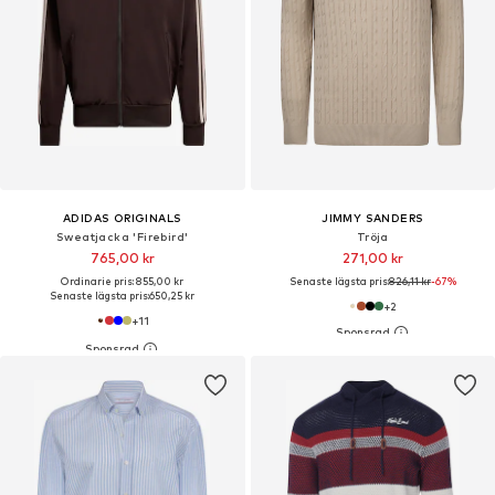
ADIDAS ORIGINALS
JIMMY SANDERS
Sweatjacka 'Firebird'
Tröja
765,00 kr
271,00 kr
Ordinarie pris: 855,00 kr
Senaste lägsta pris:
826,11 kr
-67%
Senaste lägsta pris:
650,25 kr
+
2
+
11