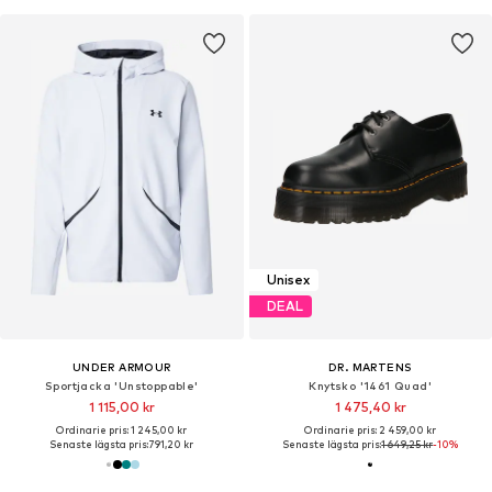
Unisex
DEAL
UNDER ARMOUR
DR. MARTENS
Sportjacka 'Unstoppable'
Knytsko '1461 Quad'
1 115,00 kr
1 475,40 kr
Ordinarie pris: 1 245,00 kr
Ordinarie pris: 2 459,00 kr
Senaste lägsta pris:
791,20 kr
Senaste lägsta pris:
1 649,25 kr
-10%