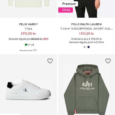
Premium
DEAL
FELIX HARDY
POLO RALPH LAUREN
Tröja
T-shirt 'SSKCBPPCMSL-SHORT SLEEVE-KNIT'
270,00 kr
1 511,20 kr
Senaste lägsta pris:
862,50 kr
-68%
Ordinarie pris: 2 109,00 kr
Senaste lägsta pris:
1 427,15 kr
+
5