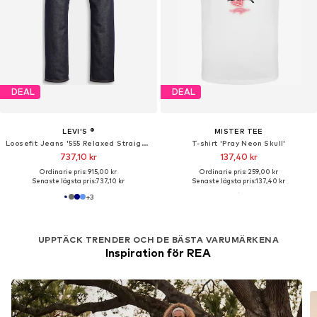
DEAL
DEAL
LEVI'S ®
MISTER TEE
Loosefit Jeans '555 Relaxed Straight'
T-shirt 'Pray Neon Skull'
737,10 kr
137,40 kr
Ordinarie pris: 915,00 kr
Ordinarie pris: 259,00 kr
Senaste lägsta pris:
737,10 kr
Senaste lägsta pris:
137,40 kr
+
3
UPPTÄCK TRENDER OCH DE BÄSTA VARUMÄRKENA
Inspiration för REA