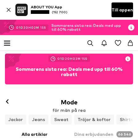
ABOUT YOU App
Till appen
(152 700)
Sommarens sista rea: Deals med upp
01
D
20
H
02
M
13
S
till 60% rabatt
01
D
20
H
02
M
13
S
Sommarens sista rea: Deals med upp till 60%
rabatt
Mode
för män på rea
Jackor
Jeans
Sweat
Tröjor & koftor
Shirts
Alla artiklar
Dina erbjudanden
66 546