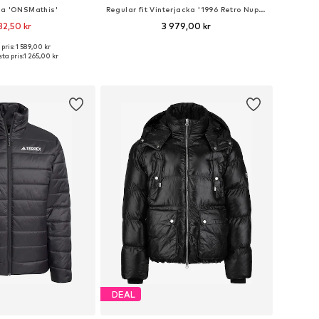
ka 'ONSMathis'
Regular fit Vinterjacka '1996 Retro Nuptse'
82,50 kr
3 979,00 kr
pris: 1 589,00 kr
kar: XS, S, M, L, XL, XXL
Tillgängliga storlekar: XS, S, M, L, XL, XXL
ta pris:
1 265,00 kr
 i varukorgen
Lägg till i varukorgen
DEAL