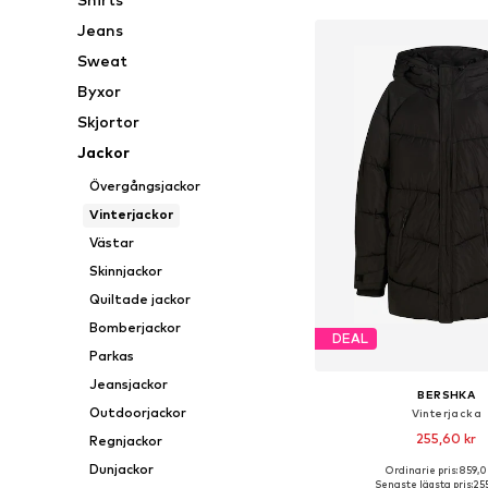
Jeans
Sweat
Byxor
Skjortor
Jackor
Övergångsjackor
Vinterjackor
Västar
Skinnjackor
Quiltade jackor
Bomberjackor
DEAL
Parkas
Jeansjackor
BERSHKA
Outdoorjackor
Vinterjacka
255,60 kr
Regnjackor
Dunjackor
Ordinarie pris: 859,0
Tillgängliga storlekar: X
Senaste lägsta pris:
255