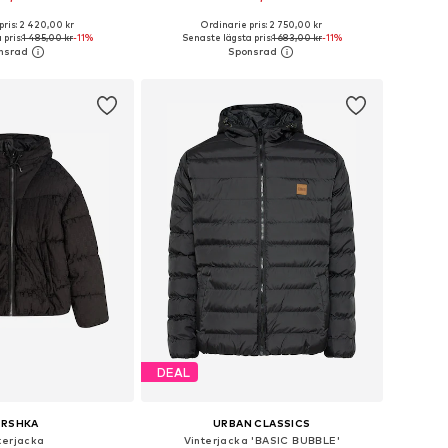
pris: 2 420,00 kr
Ordinarie pris: 2 750,00 kr
kar: XS, S, M, L, XL, XXL
Tillgängliga storlekar: XS, S, M, L, XL, XXL
pris:
1 485,00 kr
-11%
Senaste lägsta pris:
1 683,00 kr
-11%
 i varukorgen
Lägg till i varukorgen
DEAL
ERSHKA
URBAN CLASSICS
terjacka
Vinterjacka 'BASIC BUBBLE'