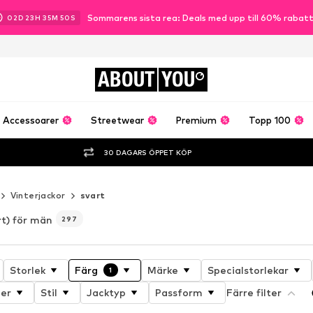
Sommarens sista rea: Deals med upp till 60% rabat
02
D
23
H
35
M
47
S
ABOUT
YOU
Accessoarer
Streetwear
Premium
Topp 100
30 DAGARS ÖPPET KÖP
Vinterjackor
svart
rt) för män
297
Storlek
Färg
Märke
Specialstorlekar
1
er
Stil
Jacktyp
Passform
Färre filter