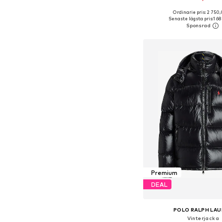
Ordinarie pris: 2 750,
Tillgängliga storlekar: XS, S
Senaste lägsta pris:
1 6
Lägg till i varu
Premium
DEAL
POLO RALPH LA
Vinterjacka