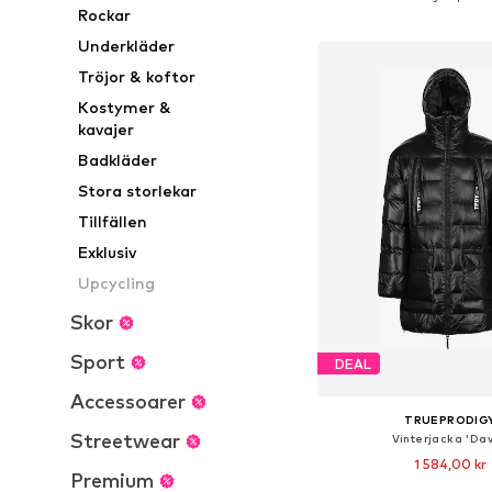
Rockar
Lägg till i varu
Underkläder
Tröjor & koftor
Kostymer &
kavajer
Badkläder
Stora storlekar
Tillfällen
Exklusiv
Upcycling
Skor
Sport
DEAL
Accessoarer
TRUEPRODIG
Streetwear
Vinterjacka 'Dav
1 584,00 kr
Premium