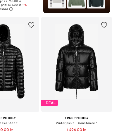
pris: 2 750,00 kr
kar: XS, S, M, L, XL, XXL
pris:
1 683,00 kr
-11%
 i varukorgen
DEAL
EPRODIGY
TRUEPRODIGY
jacka 'Adan'
Vinterjacka ' Constance '
20,00 kr
1 496,00 kr