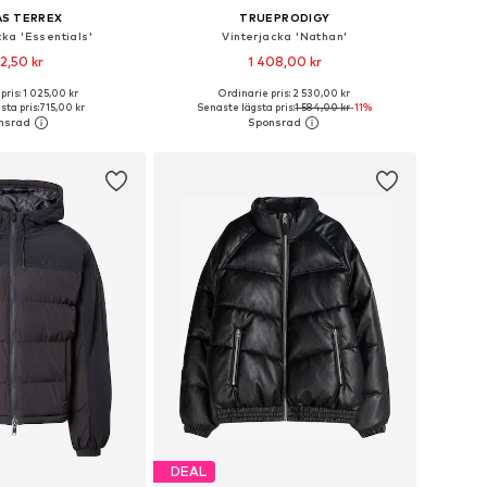
AS TERREX
TRUEPRODIGY
ka 'Essentials'
Vinterjacka 'Nathan'
2,50 kr
1 408,00 kr
pris: 1 025,00 kr
Ordinarie pris: 2 530,00 kr
Tillgängliga storlekar: S Normala storlekar, M Normala storlekar, L Normala storlekar, XL Normala storlekar
Tillgängliga storlekar: XS, S, M, L, XL, XXL
sta pris:
715,00 kr
Senaste lägsta pris:
1 584,00 kr
-11%
 i varukorgen
Lägg till i varukorgen
DEAL