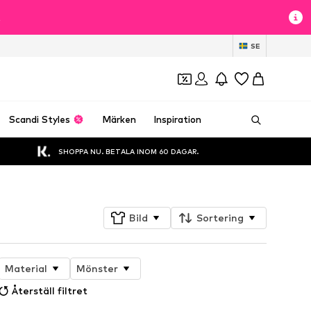
t
SE
Scandi Styles
Märken
Inspiration
SHOPPA NU. BETALA INOM 60 DAGAR.
Bild
Sortering
Material
Mönster
Återställ filtret