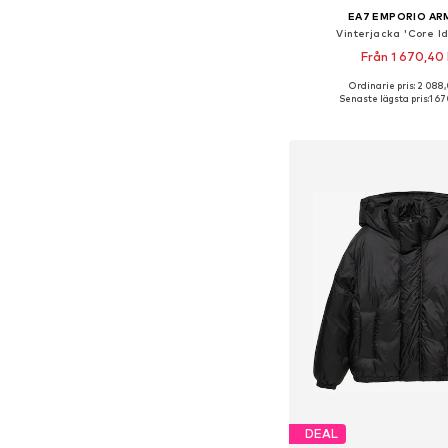
EA7 EMPORIO AR
Vinterjacka 'Core Id
Från 1 670,40 
Ordinarie pris: 2 088
Tillgänglig i många s
Senaste lägsta pris:
1 67
Lägg till i varu
DEAL