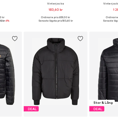
Vinterjacka
Vinterjac
183,60 kr
1 2
0 kr
Ordinarie pris: 659,00 kr
Ordinarie 
M, L, XL, 4XL
Tillgängliga storlekar: S, M, L, XL
Tillgängliga storle
25 kr
-6%
Senaste lägsta pris:
183,60 kr
Senaste lägs
korgen
Lägg till i varukorgen
Lägg till
Stor & Lång
DEAL
DEAL