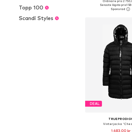
Ordinarie pris: 2 750,
Tillgängliga storlekar: XS, S
Senaste lägsta pris:
1 58
Topp 100
Lägg till i varu
Scandi Styles
DEAL
TRUEPRODIG
Vinterjacka 'Ches
1 683,00 kr