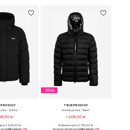
DEAL
EPRODIGY
TRUEPRODIGY
cka ' Edris '
Vinterjacka 'Neo'
08,00 kr
1 408,00 kr
pris: 2 420,00 kr
Ordinarie pris: 2 750,00 kr
kar: XS, S, M, L, XL, XXL
Tillgängliga storlekar: XS, S, M, L, XL, XXL
pris:
1 584,00 kr
-11%
Senaste lägsta pris:
1 584,00 kr
-11%