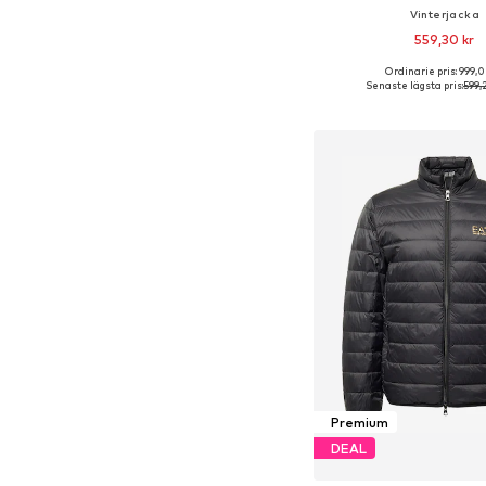
Vinterjacka
559,30 kr
Ordinarie pris: 999,0
Tillgängliga storlekar: S, 
Senaste lägsta pris:
599,
Lägg till i varu
Premium
DEAL