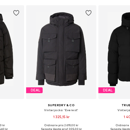
DEAL
DEAL
SUPERDRY & CO
TRU
Vinterjacka 'Everest'
Vinterja
1 325,15 kr
1 4
0 kr
Ordinarie pris: 2 619,00 kr
Ordinarie 
S, S, M, L
Tillgängliga storlekar: S, M, L, XL, XXL
Tillgängliga storle
,60 kr
Senaste lägsta pris:
1 305,00 kr
Senaste lägsta 