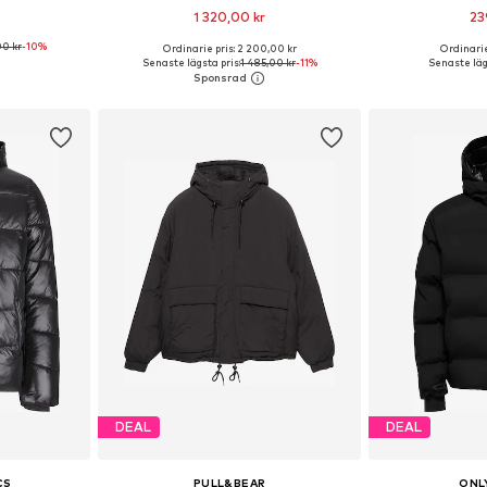
1 320,00 kr
23
00 kr
-10%
Ordinarie pris: 2 200,00 kr
Ordinarie
 S, M, L, XXL
Tillgängliga storlekar: XS, S, M, L, XL, XXL
Tillgängliga sto
Senaste lägsta pris:
1 485,00 kr
-11%
Senaste läg
korgen
Lägg till i varukorgen
Lägg till
DEAL
DEAL
CS
PULL&BEAR
ONL