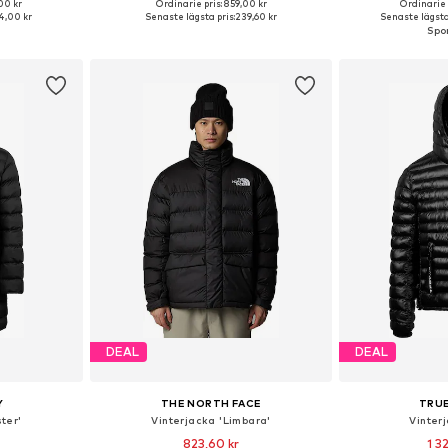
00 kr
Ordinarie pris: 859,00 kr
Ordinarie 
, M, L, XL, XXL
Tillgängliga storlekar: XS, S, M, L, XL
Tillgängliga storle
4,00 kr
Senaste lägsta pris:
239,60 kr
Senaste lägsta 
korgen
Lägg till i varukorgen
Lägg till
DEAL
DEAL
Y
THE NORTH FACE
TRU
ter'
Vinterjacka 'Limbara'
Vinter
823,60 kr
1 3