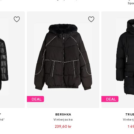
korgen
Lägg till i varukorgen
Lägg till
DEAL
DEAL
Y
BERSHKA
TRU
id'
Vinterjacka
Vinter
239,60 kr
1 4