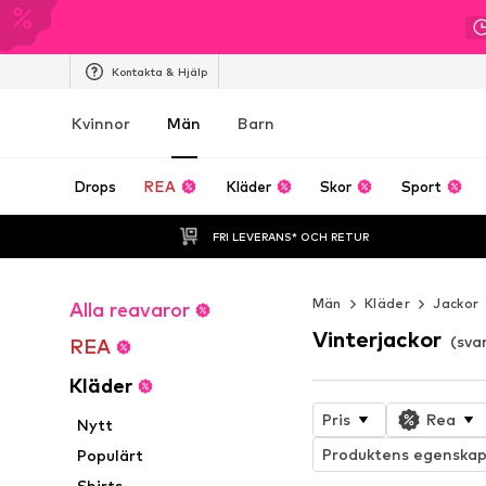
Kontakta & Hjälp
Kvinnor
Män
Barn
Drops
REA
Kläder
Skor
Sport
FRI LEVERANS* OCH RETUR
Män
Kläder
Jackor
Alla reavaror
Vinterjackor
(sva
REA
Kläder
Pris
Rea
Nytt
Produktens egenskap
Populärt
Shirts