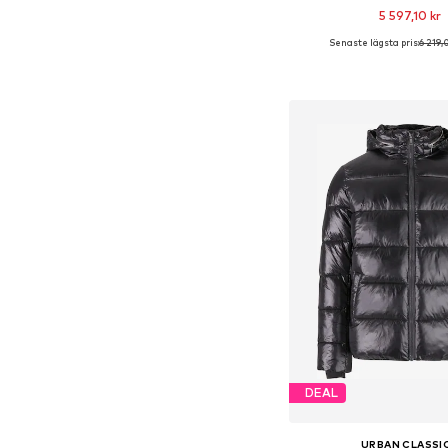
5 597,10 kr
Senaste lägsta pris:
6 219,
Tillgängliga storlekar: XS,
Lägg till i varu
DEAL
URBAN CLASSI