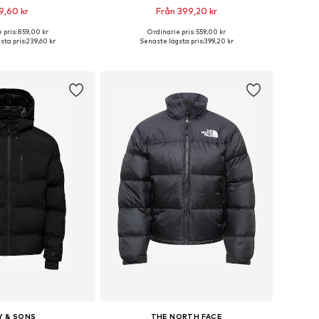
9,60 kr
Från 399,20 kr
 pris: 859,00 kr
Ordinarie pris: 559,00 kr
rlekar: XS, S, M, L, XL
Tillgängliga storlekar: XS, S, M, L, XXL, XXXL
sta pris:
239,60 kr
Senaste lägsta pris:
399,20 kr
 i varukorgen
Lägg till i varukorgen
Y & SONS
THE NORTH FACE