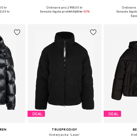
00 kr
Ordinarie pris: 2 959,00 kr
Ordinarie 
, M, L, XL, XXL
Tillgängliga storlekar: XS, S, M, L, XL, XXL
Tillgängliga storle
83,00 kr
Senaste lägsta pris:
1 647,20 kr
-50%
Senaste lägsta 
korgen
Lägg till i varukorgen
Lägg till
DEAL
DEAL
UREN
TRUEPRODIGY
B
Vinterjacka 'Lean'
Vin