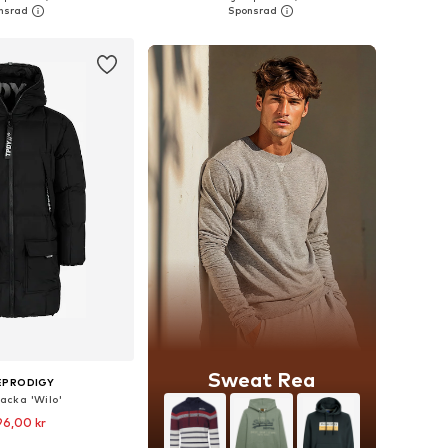
 i varukorgen
Lägg till i varukorgen
Sweat Rea
EPRODIGY
jacka 'Wilo'
96,00 kr