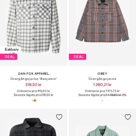
Exklusiv
DEAL
DEAL
DAN FOX APPAREL
OBEY
Övergångsjacka 'Benjamin'
Övergångsjacka
318,50 kr
1 380,21 kr
Ordinarie pris: 915,00 kr
Ordinarie pris: 1 971,73 kr
Senaste lägsta pris:
318,50 kr
Senaste lägsta pris:
1 478,80 kr
-6%