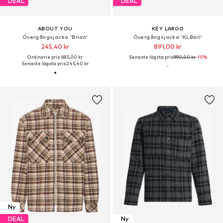
DEAL
DEAL
ABOUT YOU
KEY LARGO
Övergångsjacka 'Brian'
Övergångsjacka 'KLBari'
245,40 kr
891,00 kr
Ordinarie pris: 685,00 kr
Senaste lägsta pris:
990,00 kr
-10%
Senaste lägsta pris:
245,40 kr
Ny
DEAL
Ny