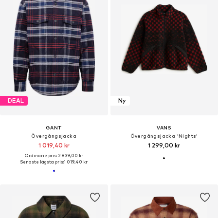
DEAL
Ny
GANT
VANS
Övergångsjacka
Övergångsjacka 'Nights'
1 019,40 kr
1 299,00 kr
Ordinarie pris: 2 839,00 kr
Senaste lägsta pris:
1 019,40 kr