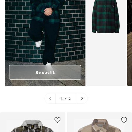
Se outfit
1
/
2