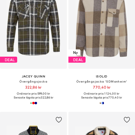
Ny
DEAL
DEAL
JACEY QUINN
!SOLID
Övergångsjacka
Övergångsjacka 'SDManheim'
322,86 kr
770,40 kr
Ordinarie pris: 599,00 kr
Ordinarie pris: 1 124,00 kr
Senaste lägsta pris:
322,86 kr
Senaste lägsta pris:
770,40 kr