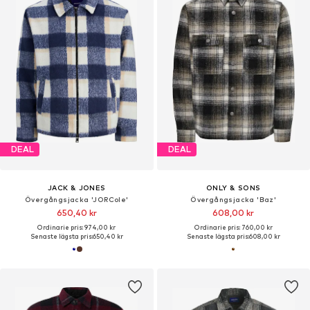
DEAL
DEAL
JACK & JONES
ONLY & SONS
Övergångsjacka 'JORCole'
Övergångsjacka 'Baz'
650,40 kr
608,00 kr
Ordinarie pris: 974,00 kr
Ordinarie pris: 760,00 kr
Senaste lägsta pris:
650,40 kr
Senaste lägsta pris:
608,00 kr