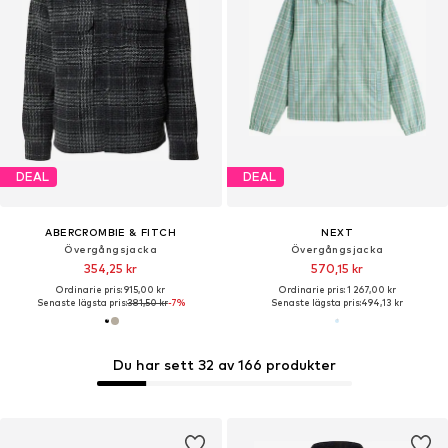
DEAL
DEAL
ABERCROMBIE & FITCH
NEXT
Övergångsjacka
Övergångsjacka
354,25 kr
570,15 kr
Ordinarie pris: 915,00 kr
Ordinarie pris: 1 267,00 kr
Senaste lägsta pris:
381,50 kr
-7%
Senaste lägsta pris:
494,13 kr
Du har sett 32 av 166 produkter