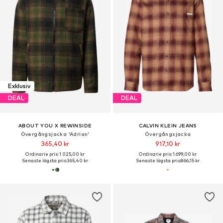
Exklusiv
DEAL
DEAL
ABOUT YOU X REWINSIDE
CALVIN KLEIN JEANS
Övergångsjacka 'Adrian'
Övergångsjacka
365,40 kr
917,10 kr
Ordinarie pris: 1 025,00 kr
Ordinarie pris: 1 699,00 kr
Senaste lägsta pris:
365,40 kr
Senaste lägsta pris:
866,15 kr