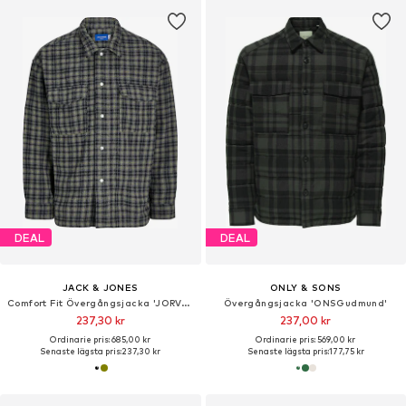
DEAL
DEAL
JACK & JONES
ONLY & SONS
Comfort Fit Övergångsjacka 'JORVesterbro'
Övergångsjacka 'ONSGudmund'
237,30 kr
237,00 kr
Ordinarie pris: 685,00 kr
Ordinarie pris: 569,00 kr
Senaste lägsta pris:
237,30 kr
Senaste lägsta pris:
177,75 kr