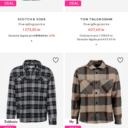
DEAL
DEAL
SCOTCH & SODA
TOM TAILOR DENIM
Övergångsjacka
Övergångsjacka
1 273,30 kr
407,40 kr
Senaste lägsta pris:
1 819,00 kr
-30%
Ordinarie pris: 1 139,00 kr
Senaste lägsta pris:
407,40 kr
Exklusiv
Ny