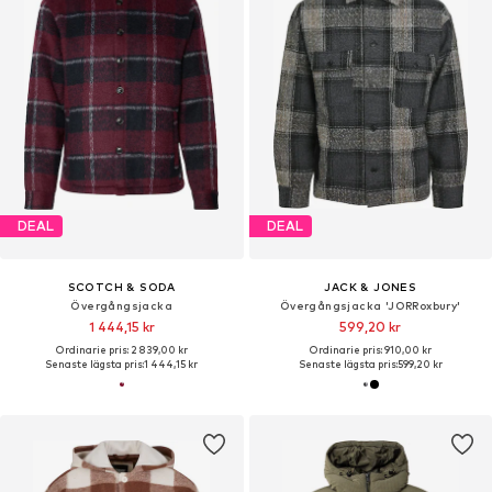
DEAL
DEAL
SCOTCH & SODA
JACK & JONES
Övergångsjacka
Övergångsjacka 'JORRoxbury'
1 444,15 kr
599,20 kr
Ordinarie pris: 2 839,00 kr
Ordinarie pris: 910,00 kr
Senaste lägsta pris:
1 444,15 kr
Senaste lägsta pris:
599,20 kr