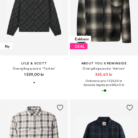
Exklusiv
Ny
DEAL
LYLE & SCOTT
ABOUT YOU X REWINSIDE
Övergångsjacka 'Tartan'
Övergångsjacka 'Adrian'
1 539,00 kr
365,40 kr
Ordinarie pris: 1 025,00 kr
Senaste lägsta pris:
365,40 kr