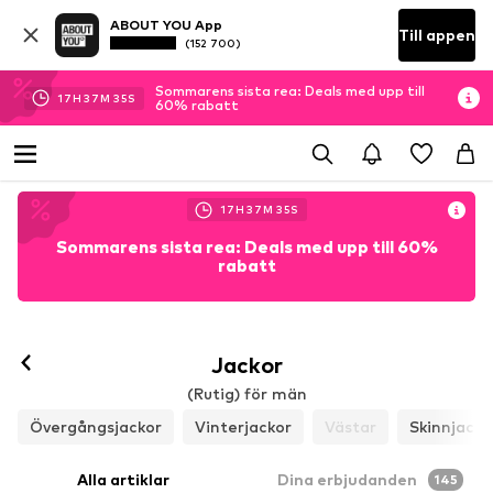
ABOUT YOU App
Till appen
(152 700)
Sommarens sista rea: Deals med upp till
17
H
37
M
33
S
60% rabatt
17
H
37
M
33
S
Sommarens sista rea: Deals med upp till 60%
rabatt
Jackor
(Rutig) för män
Övergångsjackor
Vinterjackor
Västar
Skinnjacko
Alla artiklar
Dina erbjudanden
145