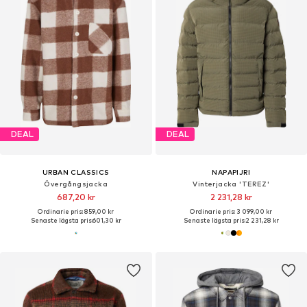
DEAL
DEAL
URBAN CLASSICS
NAPAPIJRI
Övergångsjacka
Vinterjacka 'TEREZ'
687,20 kr
2 231,28 kr
Ordinarie pris: 859,00 kr
Ordinarie pris: 3 099,00 kr
Senaste lägsta pris:
601,30 kr
Senaste lägsta pris:
2 231,28 kr