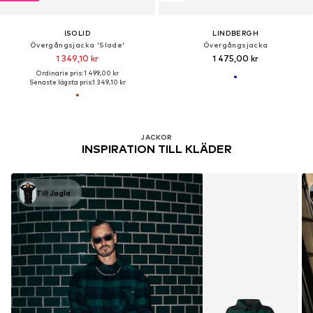
!SOLID
LINDBERGH
Övergångsjacka 'Slade'
Övergångsjacka
1 349,10 kr
1 475,00 kr
Ordinarie pris: 1 499,00 kr
Senaste lägsta pris:
1 349,10 kr
JACKOR
INSPIRATION TILL KLÄDER
Till Jagla