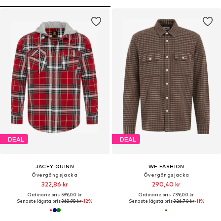
DEAL
DEAL
JACEY QUINN
WE FASHION
Övergångsjacka
Övergångsjacka
322,86 kr
290,40 kr
Ordinarie pris: 599,00 kr
Ordinarie pris: 739,00 kr
Senaste lägsta pris:
368,98 kr
-12%
Senaste lägsta pris:
326,70 kr
-11%