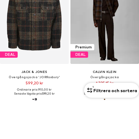
Premium
DEAL
DEAL
JACK & JONES
CALVIN KLEIN
Övergångsjacka 'JORRoxbury'
Övergångsjacka
599,20 kr
1 325,15 kr
1
Filtrera och sortera
Ordinarie pris: 910,00 kr
Ordinarie pris: 2 619,00 kr
Senaste lägsta pris:
599,20 kr
Senaste lägsta pris:
1 325,15 kr