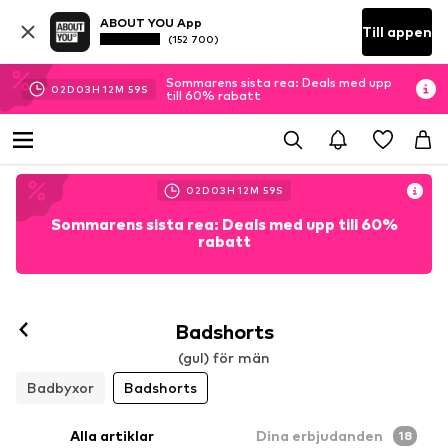
ABOUT YOU App
Till appen
(152 700)
Sommarens sista rea: Deals med upp
02
D
03
H
12
M
57
S
till 60% rabatt
02
D
03
H
12
M
57
S
Sommarens sista rea: Deals med upp till 60%
rabatt
Badshorts
(gul) för män
Badbyxor
Badshorts
Alla artiklar
Dina erbjudanden
18