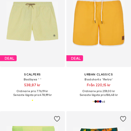
DEAL
DEAL
SCALPERS
URBAN CLASSICS
Badbyxa ' '
Badshorts 'Retro'
538,87 kr
Från 220,15 kr
Ordinarie pris: 776,19 kr
Ordinarie pris: 259,00 kr
Senaste lägsta pris:
478,99 kr
Senaste lägsta pris:
186,48 kr
+
6