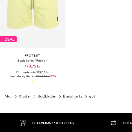
DEAL
PROTEST
Badshorts 'Faster'
178,75 kr
Ordinarie pris: 399,00 kr
Senaste lägsta pris:
275,00 kr
-35%
Män
Kläder
Badkläder
Badshorts
gul
30 DAGARS ÖPPET KÖP
SHOPPA NU. 