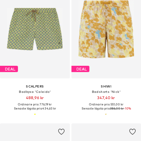
DEAL
DEAL
SCALPERS
SHIWI
Badbyxa 'Caleido'
Badshorts 'Nick'
488,96 kr
347,40 kr
Ordinarie pris: 776,19 kr
Ordinarie pris: 551,00 kr
Senaste lägsta pris:
434,63 kr
Senaste lägsta pris:
386,00 kr
-10%