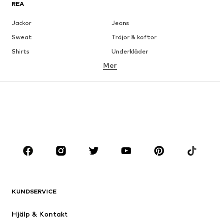
REA
Jackor
Jeans
Sweat
Tröjor & koftor
Shirts
Underkläder
Mer
Byxor
Skjortor
Rockar
Kostymer & kavajer
Badkläder
Stora storlekar
Skor
Sport
Accessoarer
Premium
KLÄDER
Nytt
Populärt
Shirts
Jeans
KUNDSERVICE
Jackor
Sweat
Byxor
Skjortor
Hjälp & Kontakt