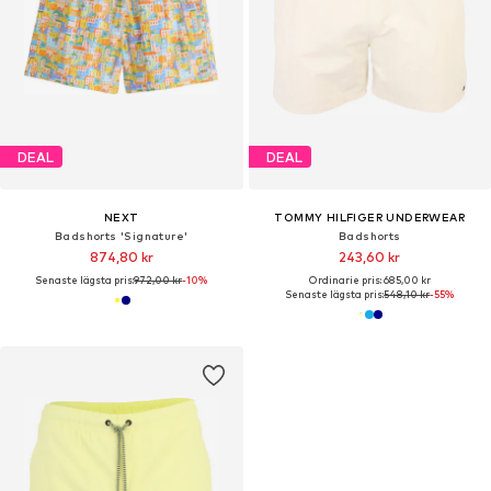
DEAL
DEAL
NEXT
TOMMY HILFIGER UNDERWEAR
Badshorts 'Signature'
Badshorts
874,80 kr
243,60 kr
Senaste lägsta pris:
972,00 kr
-10%
Ordinarie pris: 685,00 kr
Senaste lägsta pris:
548,10 kr
-55%