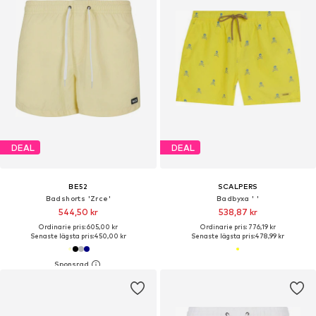
DEAL
DEAL
BE52
SCALPERS
Badshorts 'Zrce'
Badbyxa ' '
544,50 kr
538,87 kr
Ordinarie pris: 605,00 kr
Ordinarie pris: 776,19 kr
Senaste lägsta pris:
450,00 kr
Senaste lägsta pris:
478,99 kr