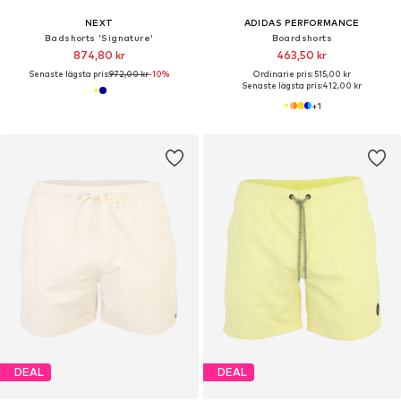
NEXT
ADIDAS PERFORMANCE
Badshorts 'Signature'
Boardshorts
874,80 kr
463,50 kr
Senaste lägsta pris:
972,00 kr
-10%
Ordinarie pris: 515,00 kr
Senaste lägsta pris:
412,00 kr
+
1
DEAL
DEAL