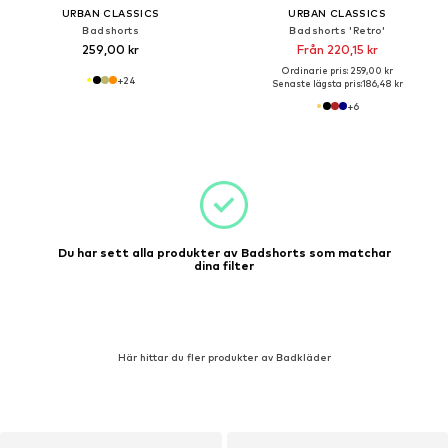
URBAN CLASSICS
URBAN CLASSICS
Badshorts
Badshorts 'Retro'
259,00 kr
Från 220,15 kr
Ordinarie pris: 259,00 kr
+
24
Senaste lägsta pris:
186,48 kr
+
6
Du har sett alla produkter av Badshorts som matchar
dina filter
Här hittar du fler produkter av Badkläder