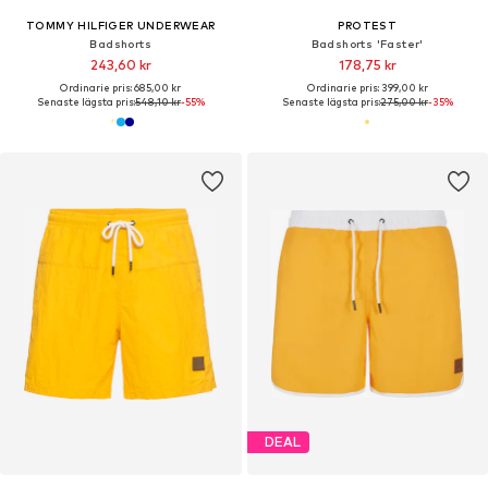
TOMMY HILFIGER UNDERWEAR
PROTEST
Badshorts
Badshorts 'Faster'
243,60 kr
178,75 kr
Ordinarie pris: 685,00 kr
Ordinarie pris: 399,00 kr
Senaste lägsta pris:
548,10 kr
-55%
Senaste lägsta pris:
275,00 kr
-35%
DEAL