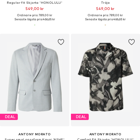
Regular fit Skjorta 'HONOLULU'
Tröja
549,00 kr
549,00 kr
Ordinarie pris: 789,00 kr
Ordinarie pris: 789,00 kr
Senaste lägsta pris:
466,65 kr
Senaste lägsta pris:
466,65 kr
DEAL
DEAL
ANTONY MORATO
ANTONY MORATO
Super smal passform Kavaj 'ASHE'
Comfort Fit Skjorta 'HONOLULU'