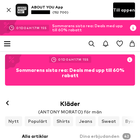
ABOUT YOU App
Till appen
(152 700)
Sommarens sista rea: Deals med upp
01
D
04
H
17
M
12
S
till 60% rabatt
01
D
04
H
17
M
12
S
Sommarens sista rea: Deals med upp till 60%
rabatt
Kläder
(ANTONY MORATO) för män
Nytt
Populärt
Shirts
Jeans
Sweat
Byxor
Alla artiklar
Dina erbjudanden
42