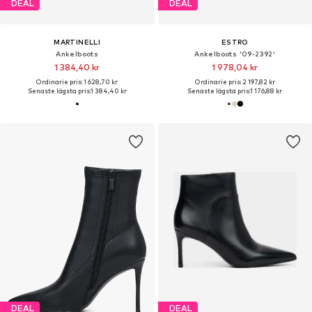
DEAL
DEAL
MARTINELLI
ESTRO
Ankelboots
Ankelboots '09-2392'
1 384,40 kr
1 978,04 kr
Ordinarie pris: 1 628,70 kr
Ordinarie pris: 2 197,82 kr
Senaste lägsta pris:
1 384,40 kr
Senaste lägsta pris:
1 176,88 kr
DEAL
DEAL