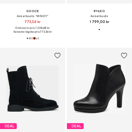
GOOCE
RYŁKO
Ankelboots 'MINDY'
Ankelboots
773,56 kr
1 799,00 kr
Ordinarie pris: 1 208,68 kr
Senaste lägsta pris:
773,56 kr
+
1
DEAL
DEAL