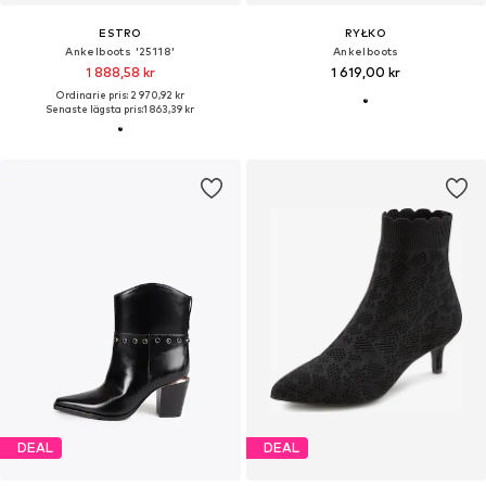
ESTRO
RYŁKO
Ankelboots '25118'
Ankelboots
1 888,58 kr
1 619,00 kr
Ordinarie pris: 2 970,92 kr
Senaste lägsta pris:
1 863,39 kr
DEAL
DEAL