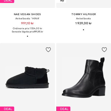
DEAL
Ny
NAE VEGAN SHOES
TOMMY HILFIGER
Ankelboots 'HINA'
Ankelboots
991,10 kr
1 929,00 kr
Ordinarie pris: 1 554,00 kr
Senaste lägsta pris:
991,95 kr
DEAL
DEAL