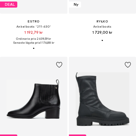
DEAL
Ny
ESTRO
RYŁKO
Ankelboots '211-630'
Ankelboots
1 192,79 kr
1 729,00 kr
Ordinarie pris: 2 639,59 kr
Senaste lägsta pris:
1 176,88 kr