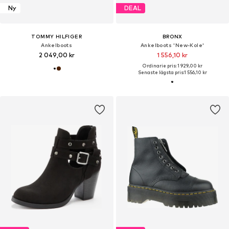
Ny
DEAL
TOMMY HILFIGER
BRONX
Ankelboots
Ankelboots 'New-Kole'
2 049,00 kr
1 556,10 kr
Ordinarie pris: 1 929,00 kr
Senaste lägsta pris:
1 556,10 kr