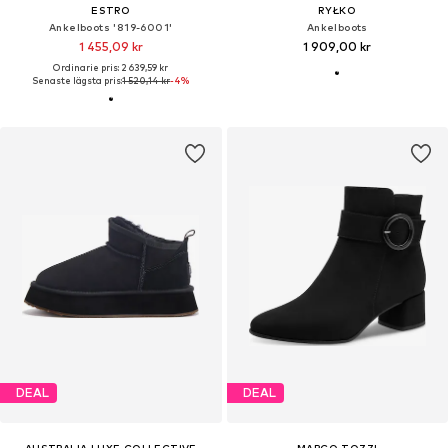
ESTRO
RYŁKO
Ankelboots '819-6001'
Ankelboots
1 455,09 kr
1 909,00 kr
Ordinarie pris: 2 639,59 kr
Senaste lägsta pris:
1 520,14 kr
-4%
DEAL
DEAL
AUSTRALIA LUXE COLLECTIVE
MARCO TOZZI