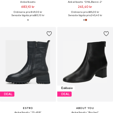
Ankelboots
Ankelboots 'ONLBenni-2'
683,10 kr
245,40 kr
Ordinarie pris: 849,00 kr
Ordinarie pris: 685,00 kr
Senaste lägsta pris:
683,10 kr
Senaste lägsta pris:
245,40 kr
Exklusiv
DEAL
DEAL
ESTRO
ABOUT YOU
Ankelboots '23-658'
Ankelboots 'Rachel'