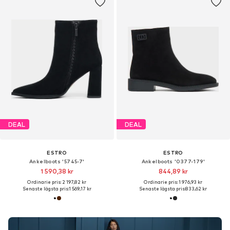
DEAL
DEAL
ESTRO
ESTRO
Ankelboots '5745-7'
Ankelboots '0377-179'
1 590,38 kr
844,89 kr
Ordinarie pris: 2 197,82 kr
Ordinarie pris: 1 976,93 kr
Senaste lägsta pris:
1 569,17 kr
Senaste lägsta pris:
833,62 kr