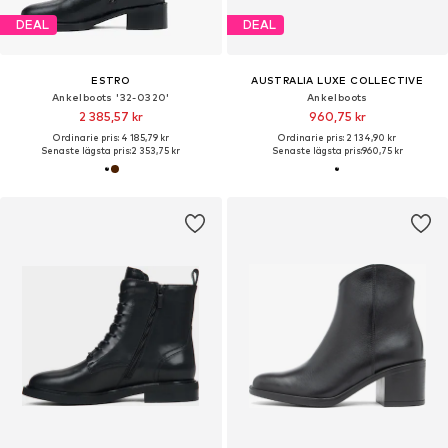
DEAL
DEAL
ESTRO
AUSTRALIA LUXE COLLECTIVE
Ankelboots '32-0320'
Ankelboots
2 385,57 kr
960,75 kr
Ordinarie pris: 4 185,79 kr
Ordinarie pris: 2 134,90 kr
Senaste lägsta pris:
2 353,75 kr
Senaste lägsta pris:
960,75 kr