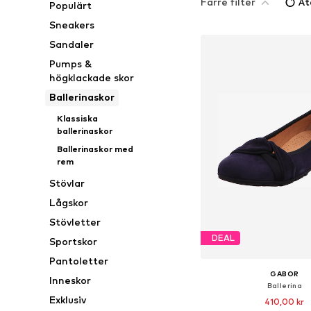
Färre filter
Åt
Populärt
Sneakers
Sandaler
Pumps &
högklackade skor
Ballerinaskor
Klassiska
ballerinaskor
Ballerinaskor med
rem
Stövlar
Lågskor
Stövletter
DEAL
Sportskor
Pantoletter
GABOR
Inneskor
Ballerina
Exklusiv
410,00 kr