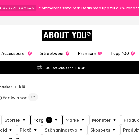
Sommarens sista rea: Deals med upp till 60% rabat
02
D
22
H
40
M
51
S
ABOUT
YOU
Accessoarer
Streetwear
Premium
Topp 100
30 DAGARS ÖPPET KÖP
inaskor
blå
) för kvinnor
37
Storlek
Färg
Märke
Mönster
Produk
1
öjd
Platå
Stängningstyp
Skospets
Produk