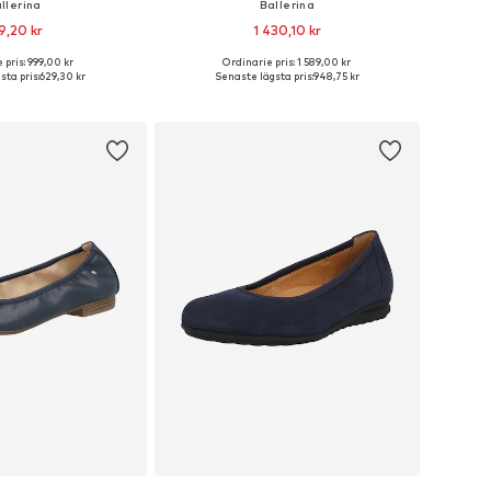
llerina
Ballerina
9,20 kr
1 430,10 kr
+
11
 pris: 999,00 kr
Ordinarie pris: 1 589,00 kr
ar: 36, 37, 38, 39, 40, 41
Tillgänglig i många storlekar
sta pris:
629,30 kr
Senaste lägsta pris:
948,75 kr
 i varukorgen
Lägg till i varukorgen