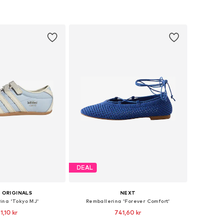
DEAL
 ORIGINALS
NEXT
ina 'Tokyo MJ'
Remballerina 'Forever Comfort'
1,10 kr
741,60 kr