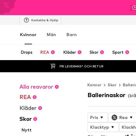
Kontakta & Hjälp
Kvinnor
Män
Barn
Drops
REA
Kläder
Skor
Sport
FRI LEVERANS* OCH RETUR
Kvinnor
Skor
Baller
Alla reavaror
Ballerinaskor
(blå
REA
Kläder
Pris
Rea
Skor
Klacktyp
Klackh
Nytt