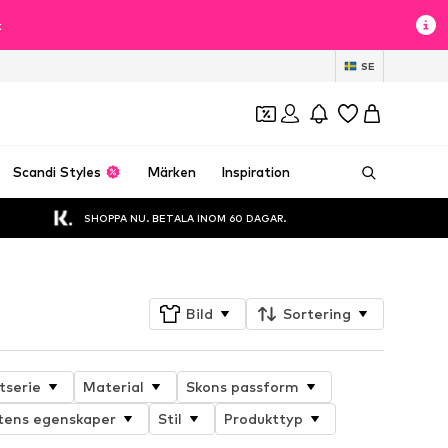
t
SE
Scandi Styles
Märken
Inspiration
SHOPPA NU. BETALA INOM 60 DAGAR.
Bild
Sortering
tserie
Material
Skons passform
tens egenskaper
Stil
Produkttyp