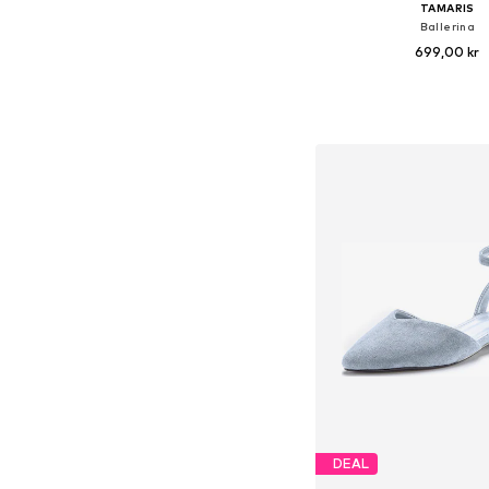
TAMARIS
Ballerina
699,00 kr
+
11
Tillgängliga storlekar: 36, 37
Lägg till i varu
DEAL