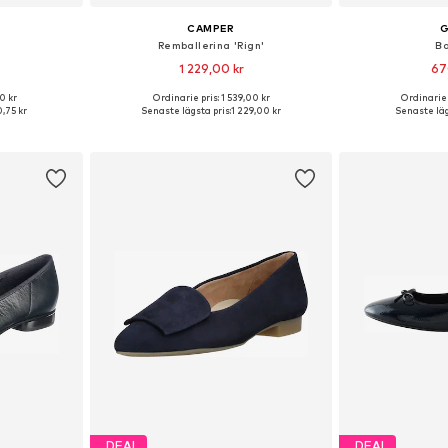
CAMPER
Remballerina 'Rign'
Ba
1 229,00 kr
67
0 kr
Ordinarie pris: 1 539,00 kr
Ordinarie 
: 36, 41
Tillgängliga storlekar: 40
Tillgängliga s
,75 kr
Senaste lägsta pris:
1 229,00 kr
Senaste läg
korgen
Lägg till i varukorgen
Lägg till
DEAL
DEAL