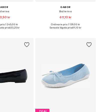
GABOR
GABOR
llerina
Ballerina
0,50 kr
611,10 kr
pris: 1 245,00 kr
Ordinarie pris: 1 139,00 kr
torlekar: 37, 38, 40
Tillgängliga storlekar: 37, 39,5-40
sta pris:
633,25 kr
Senaste lägsta pris:
611,10 kr
 i varukorgen
Lägg till i varukorgen
DEAL