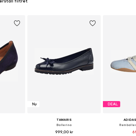
erställ filtret
Ny
DEAL
TAMARIS
ADIDAS
Ballerina
Remballer
999,00 kr
61