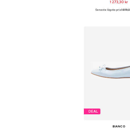
1 273,30 kr
Senaste lägsta pris:
1 819,
Tillgänglig i många s
Lägg till i varu
DEAL
BIANCO