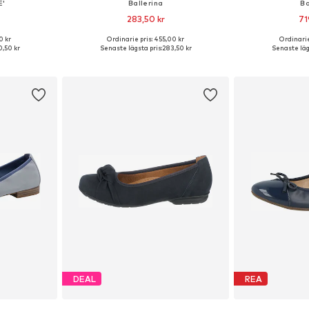
E'
Ballerina
Ba
283,50 kr
71
0 kr
Ordinarie pris: 455,00 kr
Ordinarie
, 38, 40, 41
Tillgängliga storlekar: 36, 37, 38, 39
Tillgängliga storlek
,50 kr
Senaste lägsta pris:
283,50 kr
Senaste läg
korgen
Lägg till i varukorgen
Lägg till
DEAL
REA