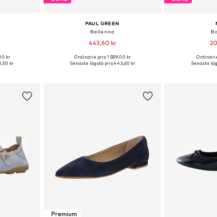
PAUL GREEN
Ballerina
Ba
443,60 kr
20
00 kr
Ordinarie pris: 1 589,00 kr
Ordinarie
Tillgängliga storlekar: 35, 35,5, 40, 40,5, 41, 42
Tillgängliga storlekar: 39, 40
Tillgängliga stor
,50 kr
Senaste lägsta pris:
443,60 kr
Senaste lägs
korgen
Lägg till i varukorgen
Lägg till
Premium