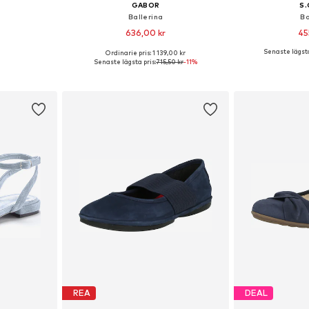
GABOR
S.
Ballerina
Ba
636,00 kr
45
Senaste lägsta
Ordinarie pris: 1 139,00 kr
, 38, 39, 40, 41
Tillgängliga storlekar: 37, 37,5, 38, 39
Tillgänglig 
Senaste lägsta pris:
715,50 kr
-11%
korgen
Lägg till i varukorgen
Lägg till
REA
DEAL