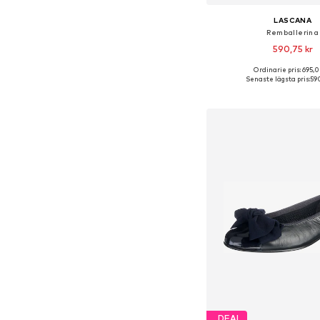
LASCANA
Remballerina
590,75 kr
Ordinarie pris: 695,0
Tillgängliga storlekar
Senaste lägsta pris:
590
Lägg till i varu
DEAL