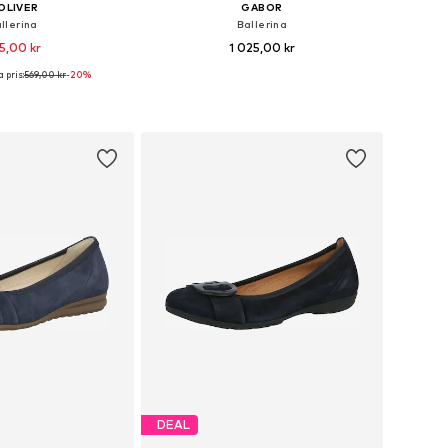
OLIVER
GABOR
llerina
Ballerina
5,00 kr
1 025,00 kr
 pris:
569,00 kr
-20%
i många storlekar
Tillgängliga storlekar: 39
 i varukorgen
Lägg till i varukorgen
DEAL