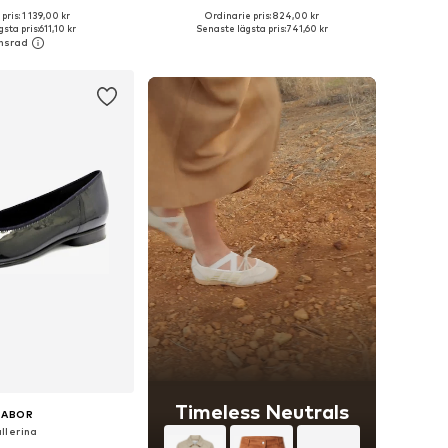
pris: 1 139,00 kr
Ordinarie pris: 824,00 kr
i många storlekar
Tillgänglig i många storlekar
sta pris:
611,10 kr
Senaste lägsta pris:
741,60 kr
 i varukorgen
Lägg till i varukorgen
Timeless Neutrals
GABOR
llerina