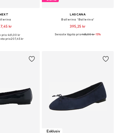
NEXT
LASCANA
llerina
Ballerina 'Ballerina'
7,45 kr
395,25 kr
Senaste lägsta pris:
465,00 kr
-15%
 pris: 461,00 kr
lekar: 40-40,5 Wide Fit
Tillgängliga storlekar: 40
ta pris:
207,45 kr
 i varukorgen
Lägg till i varukorgen
Exklusiv