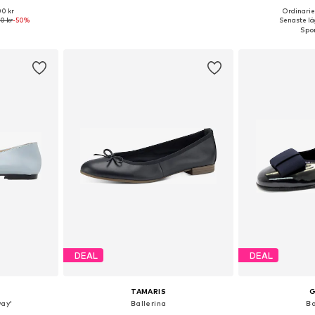
00 kr
Ordinarie 
torlekar
Tillgänglig i många storlekar
Tillgänglig 
0 kr
-50%
Senaste läg
korgen
Lägg till i varukorgen
Lägg till
DEAL
DEAL
TAMARIS
way'
Ballerina
Ba