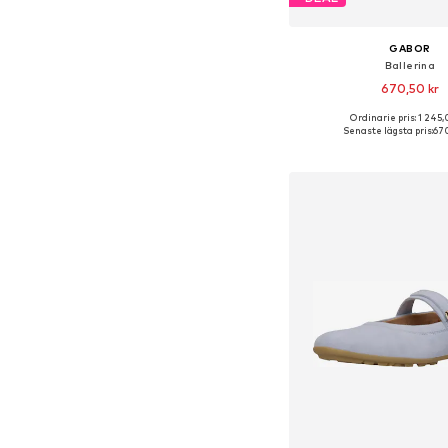
GABOR
Ballerina
670,50 kr
Ordinarie pris: 1 245,
Senaste lägsta pris:
670
Lägg till i varu