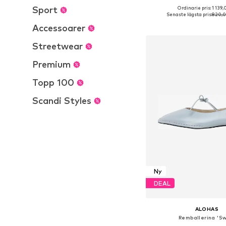
Sport
Ordinarie pris: 1 139,
Tillgänglig i många s
Senaste lägsta pris:
820,0
Lägg till i varu
Accessoarer
Streetwear
Premium
Topp 100
Scandi Styles
Ny
DEAL
ALOHAS
Remballerina 'S