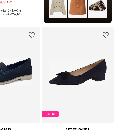
0,50 kr
pris: 1 245,00 kr
kar: 35, 37, 38,5, 39, 40
ta pris:
670,50 kr
 i varukorgen
DEAL
AMARIS
PETER KAISER