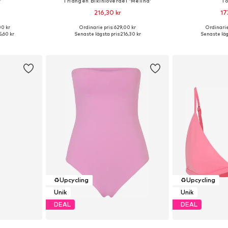
'
Triangen Bikiniöverdel 'Melina'
To
216,30 kr
17
00 kr
Ordinarie pris: 629,00 kr
Ordinarie
ar: 42
Tillgängliga storlekar: 90
Tillgängli
,60 kr
Senaste lägsta pris:
216,30 kr
Senaste lägs
korgen
Lägg till i varukorgen
Lägg till
♻️
Upcycling
♻️
Upcycling
Unik
Unik
DEAL
DEAL