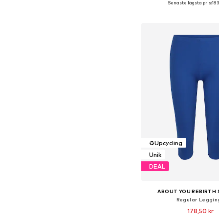
Senaste lägsta pris:
183
Lägg till i varu
♻️
Upcycling
Unik
DEAL
ABOUT YOU REBIRTH
Regular Leggin
178,50 kr