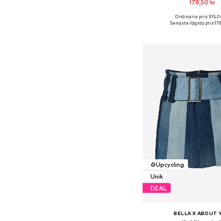
178,50 kr
Ordinarie pris: 515,0
Tillgängliga storlek
Senaste lägsta pris:
178
Lägg till i varu
♻️
Upcycling
Unik
DEAL
BELLA X ABOUT 