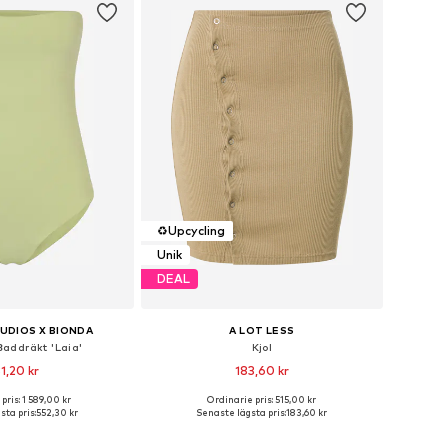
♻️
Upcycling
Unik
DEAL
UDIOS X BIONDA
A LOT LESS
addräkt 'Laia'
Kjol
1,20 kr
183,60 kr
pris: 1 589,00 kr
Ordinarie pris: 515,00 kr
 storlekar: S, M, L
Tillgängliga storlekar: 36, 38, 40
sta pris:
552,30 kr
Senaste lägsta pris:
183,60 kr
 i varukorgen
Lägg till i varukorgen