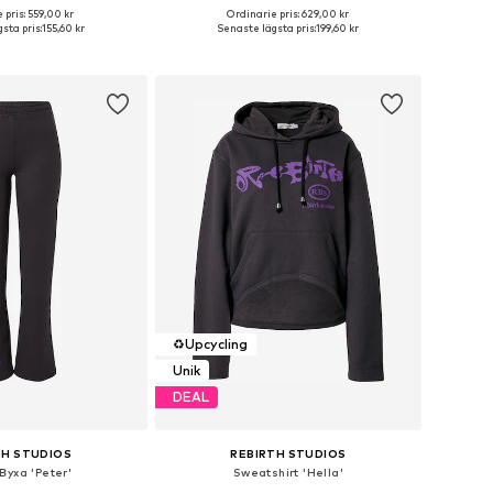
 pris: 559,00 kr
Ordinarie pris: 629,00 kr
a storlekar: M, L
Tillgängliga storlekar: M
sta pris:
155,60 kr
Senaste lägsta pris:
199,60 kr
 i varukorgen
Lägg till i varukorgen
♻️
Upcycling
Unik
DEAL
TH STUDIOS
REBIRTH STUDIOS
Byxa 'Peter'
Sweatshirt 'Hella'