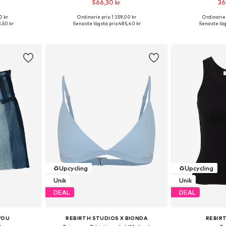
566,30 kr
36
0 kr
Ordinarie pris: 1 359,00 kr
Ordinarie 
ar: 100
Tillgängliga storlekar: 36, 38
Tillgängliga
,50 kr
Senaste lägsta pris:
485,40 kr
Senaste lägs
korgen
Lägg till i varukorgen
Lägg till
♻️
Upcycling
♻️
Upcycling
Unik
Unik
DEAL
DEAL
YOU
REBIRTH STUDIOS X BIONDA
REBIR