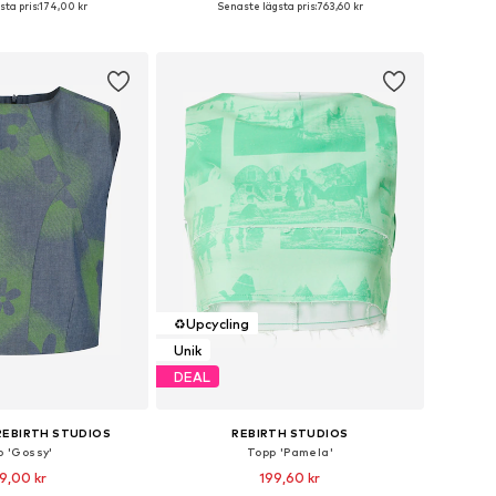
ta pris:
174,00 kr
Senaste lägsta pris:
763,60 kr
 i varukorgen
Lägg till i varukorgen
♻️
Upcycling
Unik
DEAL
REBIRTH STUDIOS
REBIRTH STUDIOS
p 'Gossy'
Topp 'Pamela'
9,00 kr
199,60 kr