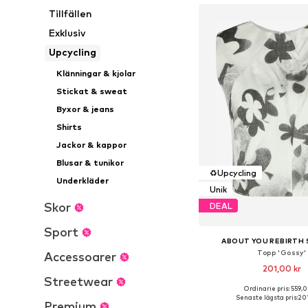
Tillfällen
Exklusiv
Upcycling
Klänningar & kjolar
Stickat & sweat
Byxor & jeans
Shirts
Jackor & kappor
Blusar & tunikor
♻️
Upcycling
Underkläder
Unik
Skor
DEAL
Sport
ABOUT YOU REBIRTH
Topp 'Gossy'
Accessoarer
201,00 kr
Streetwear
Ordinarie pris: 559,0
Tillgängliga storlekar:
Senaste lägsta pris:
201
Premium