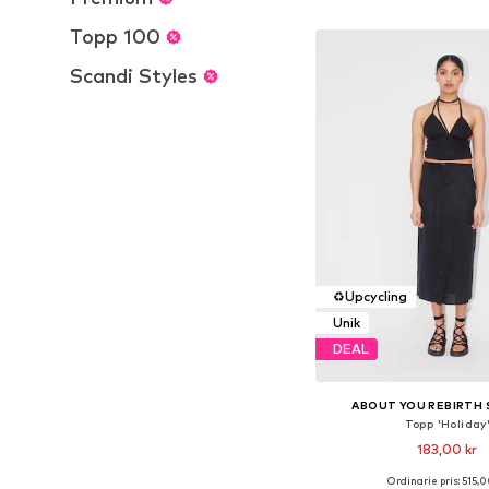
Lägg till i varu
Topp 100
Scandi Styles
♻️
Upcycling
Unik
DEAL
ABOUT YOU REBIRTH
Topp 'Holiday
183,00 kr
Ordinarie pris: 515,0
Tillgängliga storleka