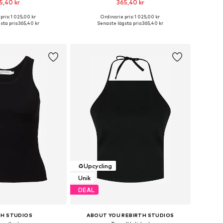
5,40 kr
365,40 kr
pris: 1 025,00 kr
Ordinarie pris: 1 025,00 kr
 storlekar: 34, 36
Tillgängliga storlekar: M
ta pris:
365,40 kr
Senaste lägsta pris:
365,40 kr
 i varukorgen
Lägg till i varukorgen
♻️
Upcycling
Unik
DEAL
TH STUDIOS
ABOUT YOU REBIRTH STUDIOS