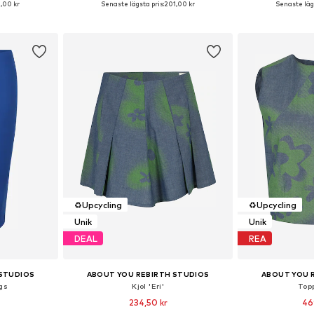
,00 kr
Senaste lägsta pris:
201,00 kr
Senaste lägs
korgen
Lägg till i varukorgen
Lägg till
♻️
Upcycling
♻️
Upcycling
Unik
Unik
DEAL
REA
 STUDIOS
ABOUT YOU REBIRTH STUDIOS
ABOUT YOU 
gs
Kjol 'Eri'
Top
234,50 kr
46