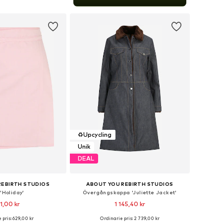
 i varukorgen
♻️
Upcycling
Unik
DEAL
REBIRTH STUDIOS
ABOUT YOU REBIRTH STUDIOS
 'Holiday'
Övergångskappa 'Juliette Jacket'
1,00 kr
1 145,40 kr
 pris: 629,00 kr
Ordinarie pris: 2 739,00 kr
 storlekar: 36, 38
Tillgängliga storlekar: S, M