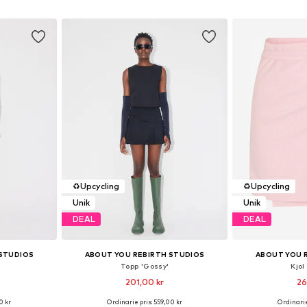
korgen
Lägg till i varukorgen
Lägg till
♻️
Upcycling
♻️
Upcycling
Unik
Unik
DEAL
DEAL
 STUDIOS
ABOUT YOU REBIRTH STUDIOS
ABOUT YOU 
'
Topp 'Gossy'
Kjol
201,00 kr
26
0 kr
Ordinarie pris: 559,00 kr
Ordinarie
r: S, M
Tillgängliga storlekar: S, M, L
Tillgängliga