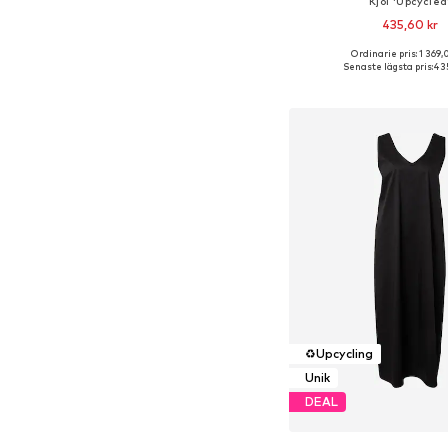
Kjol 'Upcycled
435,60 kr
Ordinarie pris: 1 369,
Tillgängliga storlek
Senaste lägsta pris:
435
Lägg till i varu
♻️
Upcycling
Unik
DEAL