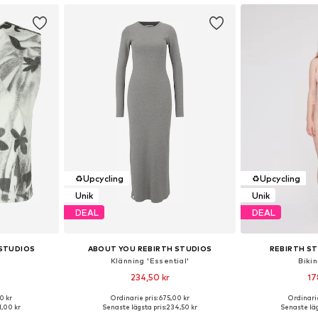
♻️
Upcycling
♻️
Upcycling
Unik
Unik
DEAL
DEAL
 STUDIOS
ABOUT YOU REBIRTH STUDIOS
REBIRTH ST
Klänning 'Essential'
Biki
234,50 kr
17
0 kr
Ordinarie pris: 675,00 kr
Ordinarie
 S, M, L
Tillgängliga storlekar: 36, 38, 40
Tillgängliga 
,00 kr
Senaste lägsta pris:
234,50 kr
Senaste läg