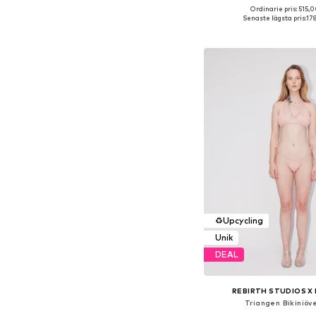
Ordinarie pris: 515,0
Tillgängliga storleka
Senaste lägsta pris:
178
Lägg till i varu
♻️
Upcycling
Unik
DEAL
REBIRTH STUDIOS X
Triangen Bikiniöv