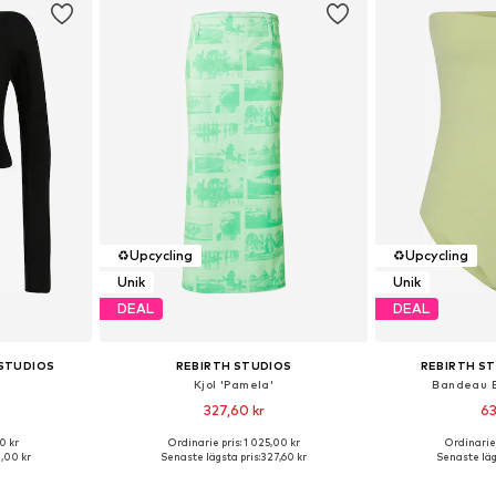
♻️
Upcycling
♻️
Upcycling
Unik
Unik
DEAL
DEAL
 STUDIOS
REBIRTH STUDIOS
REBIRTH ST
Kjol 'Pamela'
Bandeau B
327,60 kr
63
0 kr
Ordinarie pris: 1 025,00 kr
Ordinarie 
S, S, M, L
Tillgängliga storlekar: 36, 38
Tillgängliga
,00 kr
Senaste lägsta pris:
327,60 kr
Senaste läg
korgen
Lägg till i varukorgen
Lägg till