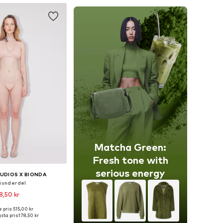
Matcha Green:
Fresh tone with
serious energy
UDIOS X BIONDA
niunderdel
8,50 kr
 pris: 515,00 kr
storlekar: M, L, XL
sta pris:
178,50 kr