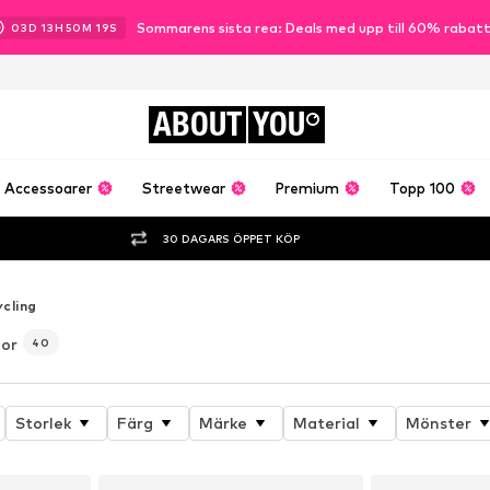
Sommarens sista rea: Deals med upp till 60% rabat
03
D
13
H
50
M
17
S
ABOUT
YOU
Accessoarer
Streetwear
Premium
Topp 100
30 DAGARS ÖPPET KÖP
cling
nor
40
Storlek
Färg
Märke
Material
Mönster