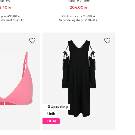
pp 'Ivy'
Topp 'Holiday'
3,40 kr
204,00 kr
 pris: 495,00 kr
Ordinarie pris: 515,00 kr
ga storlekar: XS
Tillgängliga storlekar: M, L
ta pris:
173,40 kr
Senaste lägsta pris:
178,50 kr
 i varukorgen
Lägg till i varukorgen
♻️
Upcycling
Unik
DEAL