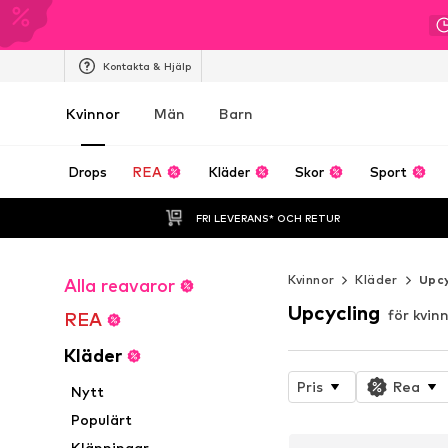
Kontakta & Hjälp
Kvinnor
Män
Barn
Drops
REA
Kläder
Skor
Sport
FRI LEVERANS* OCH RETUR
Kvinnor
Kläder
Upcy
Alla reavaror
Upcycling
för kvin
REA
Kläder
Pris
Rea
Nytt
Populärt
Klänningar