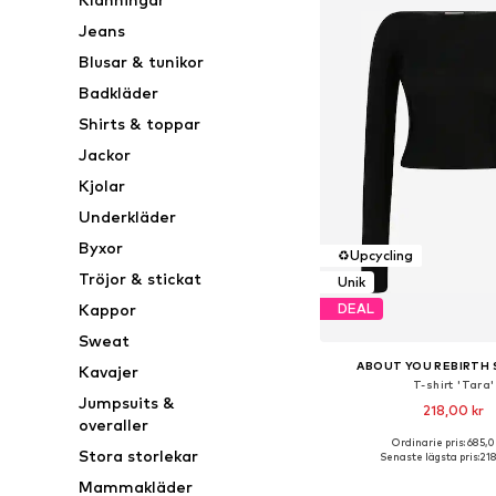
Jeans
Blusar & tunikor
Badkläder
Shirts & toppar
Jackor
Kjolar
Underkläder
Byxor
♻️
Upcycling
Tröjor & stickat
Unik
Kappor
DEAL
Sweat
ABOUT YOU REBIRTH
Kavajer
T-shirt 'Tara'
Jumpsuits &
218,00 kr
overaller
Ordinarie pris: 685,0
Tillgängliga storlekar: X
Stora storlekar
Senaste lägsta pris:
218
Lägg till i varu
Mammakläder