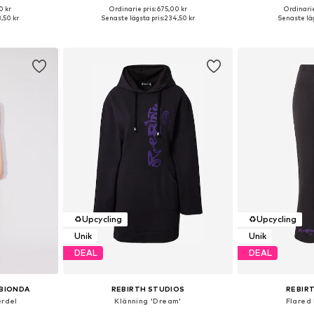
0 kr
Ordinarie pris: 675,00 kr
Ordinarie
r: S, M
Tillgängliga storlekar: 36, 38
Tillgänglig
,50 kr
Senaste lägsta pris:
234,50 kr
Senaste läg
korgen
Lägg till i varukorgen
Lägg till
♻️
Upcycling
♻️
Upcycling
Unik
Unik
DEAL
DEAL
 BIONDA
REBIRTH STUDIOS
REBIR
erdel
Klänning 'Dream'
Flared 