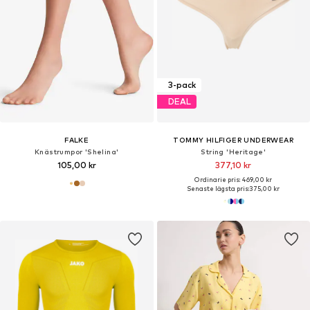
3-pack
DEAL
FALKE
TOMMY HILFIGER UNDERWEAR
Knästrumpor 'Shelina'
String 'Heritage'
105,00 kr
377,10 kr
Ordinarie pris: 469,00 kr
Senaste lägsta pris:
375,00 kr