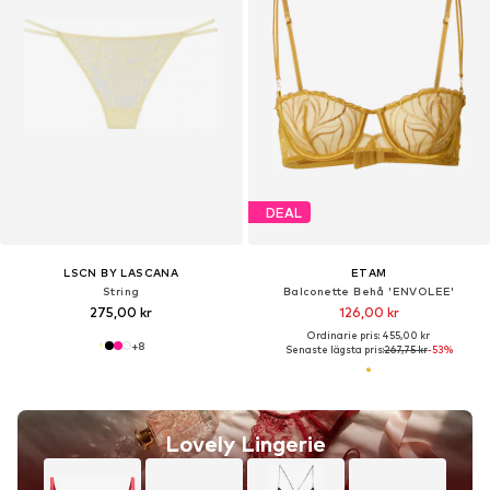
DEAL
LSCN BY LASCANA
ETAM
String
Balconette Behå 'ENVOLEE'
275,00 kr
126,00 kr
Ordinarie pris: 455,00 kr
+
8
Senaste lägsta pris:
267,75 kr
-53%
Lovely Lingerie