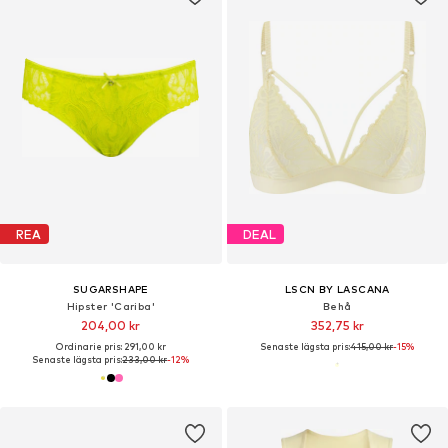
REA
DEAL
SUGARSHAPE
LSCN BY LASCANA
Hipster 'Cariba'
Behå
204,00 kr
352,75 kr
Ordinarie pris: 291,00 kr
Senaste lägsta pris:
415,00 kr
-15%
Senaste lägsta pris:
233,00 kr
-12%