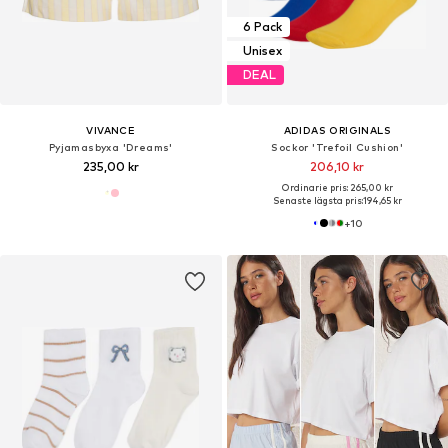
6 Pack
Unisex
DEAL
VIVANCE
ADIDAS ORIGINALS
Pyjamasbyxa 'Dreams'
Sockor 'Trefoil Cushion'
235,00 kr
206,10 kr
Ordinarie pris: 265,00 kr
Senaste lägsta pris:
194,65 kr
+
10