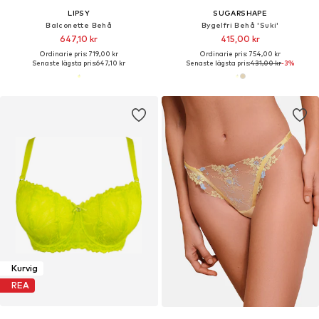
LIPSY
SUGARSHAPE
Balconette Behå
Bygelfri Behå 'Suki'
647,10 kr
415,00 kr
Ordinarie pris: 719,00 kr
Ordinarie pris: 754,00 kr
Senaste lägsta pris:
647,10 kr
Senaste lägsta pris:
431,00 kr
-3%
Kurvig
REA