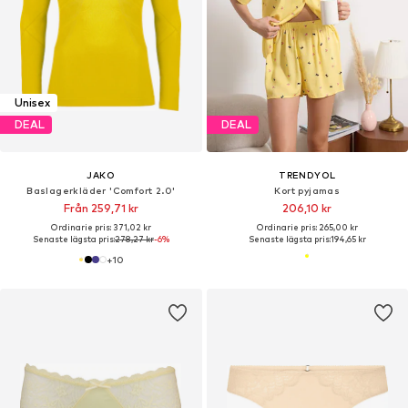
Unisex
DEAL
DEAL
JAKO
TRENDYOL
Baslagerkläder 'Comfort 2.0'
Kort pyjamas
Från 259,71 kr
206,10 kr
Ordinarie pris: 371,02 kr
Ordinarie pris: 265,00 kr
Senaste lägsta pris:
278,27 kr
-6%
Senaste lägsta pris:
194,65 kr
+
10