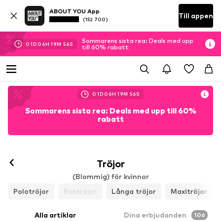
ABOUT YOU App
Till appen
(152 700)
Sommarens sista rea: Deals med upp
01
D
06
H
19
M
53
S
till 60% rabatt
01
D
06
H
19
M
53
S
Sommarens sista rea: Deals med upp till 60%
rabatt
Tröjor
(Blommig) för kvinnor
Polotröjor
Baströjor
Långa tröjor
Maxitröjor
Alla artiklar
Dina erbjudanden
106