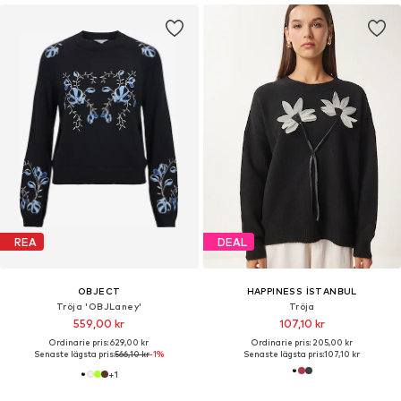
REA
DEAL
OBJECT
HAPPINESS İSTANBUL
Tröja 'OBJLaney'
Tröja
559,00 kr
107,10 kr
Ordinarie pris: 629,00 kr
Ordinarie pris: 205,00 kr
Senaste lägsta pris:
566,10 kr
-1%
Senaste lägsta pris:
107,10 kr
+
1