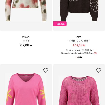
DEAL
MEXX
JDY
Tröja
Tröja 'JDYJella'
719,08 kr
464,55 kr
Ordinarie pris: 549,00 kr
Senaste lägsta pris:
489,00 kr
-5%