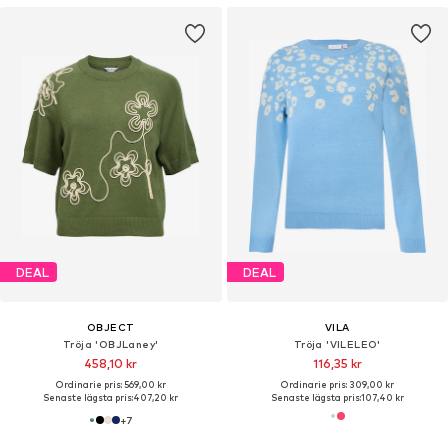
DEAL
DEAL
OBJECT
VILA
Tröja 'OBJLaney'
Tröja 'VILELEO'
458,10 kr
116,35 kr
Ordinarie pris: 569,00 kr
Ordinarie pris: 309,00 kr
Senaste lägsta pris:
407,20 kr
Senaste lägsta pris:
107,40 kr
+
7