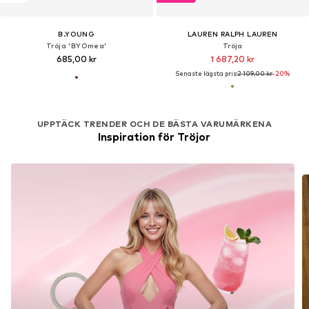
B.YOUNG
LAUREN RALPH LAUREN
Tröja 'BYOmea'
Tröja
685,00 kr
1 687,20 kr
Senaste lägsta pris:
2 109,00 kr
-20%
UPPTÄCK TRENDER OCH DE BÄSTA VARUMÄRKENA
Inspiration för Tröjor