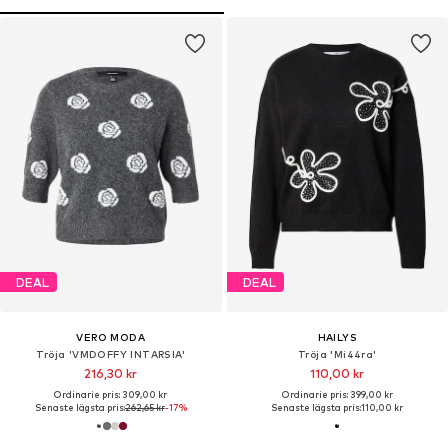
DEAL
DEAL
VERO MODA
HAILYS
Tröja 'VMDOFFY INTARSIA'
Tröja 'Mi44ra'
216,30 kr
110,00 kr
Ordinarie pris: 309,00 kr
Ordinarie pris: 399,00 kr
Senaste lägsta pris:
262,65 kr
-17%
Senaste lägsta pris:
110,00 kr