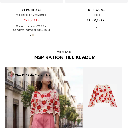
VERO MODA
DESIGUAL
Maxitröja 'VMLaura'
Tröja
195,30 kr
1 029,00 kr
Ordinarie pris: 569,00 kr
Senaste lägsta pris:
195,30 kr
TRÖJOR
INSPIRATION TILL KLÄDER
The AY Style Collective