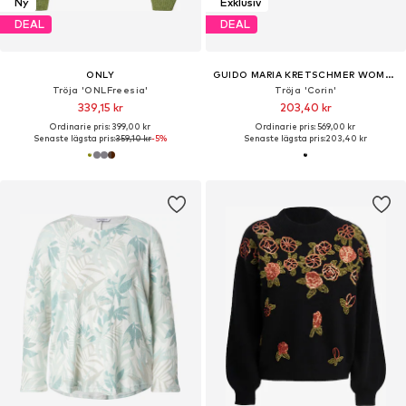
Ny
Exklusiv
DEAL
DEAL
ONLY
GUIDO MARIA KRETSCHMER WOMEN
Tröja 'ONLFreesia'
Tröja 'Corin'
339,15 kr
203,40 kr
Ordinarie pris: 399,00 kr
Ordinarie pris: 569,00 kr
Senaste lägsta pris:
359,10 kr
-5%
Senaste lägsta pris:
203,40 kr