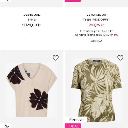
DESIGUAL
VERO MODA
Tröja
Tröja 'VMDOFFY'
1 029,00 kr
293,25 kr
Ordinarie pris: 345,00 kr
Senaste lägsta pris:
310,50 kr
-5%
+
3
Premium
Ny
DEAL