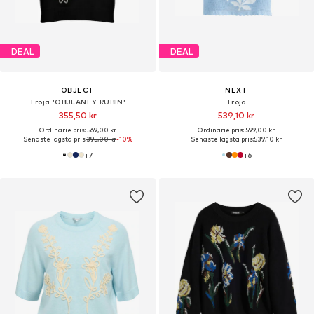
DEAL
DEAL
OBJECT
NEXT
Tröja 'OBJLANEY RUBIN'
Tröja
355,50 kr
539,10 kr
Ordinarie pris: 569,00 kr
Ordinarie pris: 599,00 kr
Senaste lägsta pris:
395,00 kr
-10%
Senaste lägsta pris:
539,10 kr
+
7
+
6