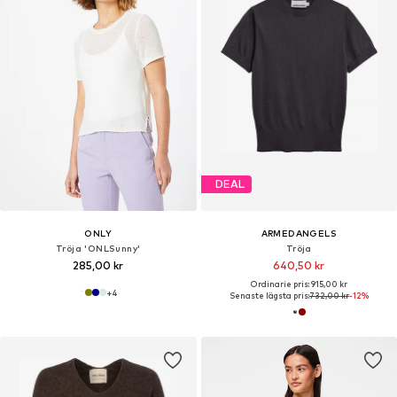
DEAL
ONLY
ARMEDANGELS
Tröja 'ONLSunny'
Tröja
285,00 kr
640,50 kr
Ordinarie pris: 915,00 kr
+
4
Senaste lägsta pris:
732,00 kr
-12%