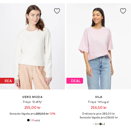
REA
DEAL
VERO MODA
VILA
Tröja 'Doffy'
Tröja 'VILiga'
255,00 kr
256,50 kr
Senaste lägsta pris:
285,00 kr
-10%
Ordinarie pris: 285,00 kr
Senaste lägsta pris:
256,50 kr
+
44
+
1