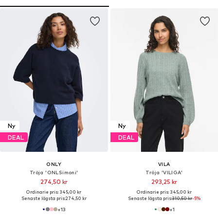
Ny
Ny
DEAL
DEAL
ONLY
VILA
Tröja 'ONLSimoni'
Tröja 'VILIGA'
274,50 kr
293,25 kr
Ordinarie pris: 345,00 kr
Ordinarie pris: 345,00 kr
Senaste lägsta pris:
274,50 kr
Senaste lägsta pris:
310,50 kr
-5%
+
13
+
1