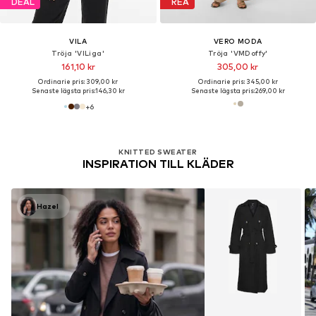
DEAL
REA
VILA
VERO MODA
Tröja 'VILiga'
Tröja 'VMDoffy'
161,10 kr
305,00 kr
Ordinarie pris: 309,00 kr
Ordinarie pris: 345,00 kr
Senaste lägsta pris:
146,30 kr
Senaste lägsta pris:
269,00 kr
+
6
KNITTED SWEATER
INSPIRATION TILL KLÄDER
Hazel