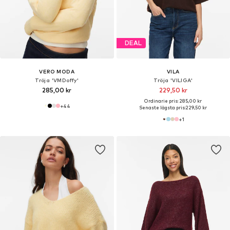
DEAL
VERO MODA
VILA
Tröja 'VMDoffy'
Tröja 'VILIGA'
285,00 kr
229,50 kr
Ordinarie pris: 285,00 kr
+
44
Senaste lägsta pris:
229,50 kr
+
1