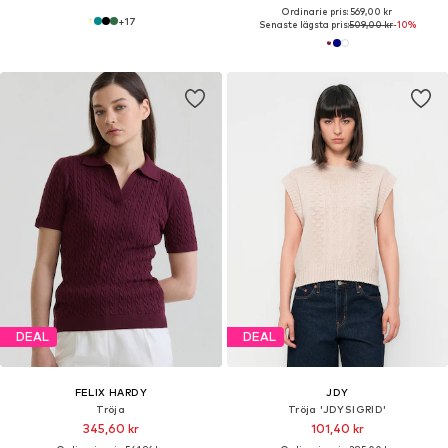
Ordinarie pris: 569,00 kr
+
17
Senaste lägsta pris:
509,00 kr
-10%
DEAL
DEAL
FELIX HARDY
JDY
Tröja
Tröja 'JDYSIGRID'
345,60 kr
101,40 kr