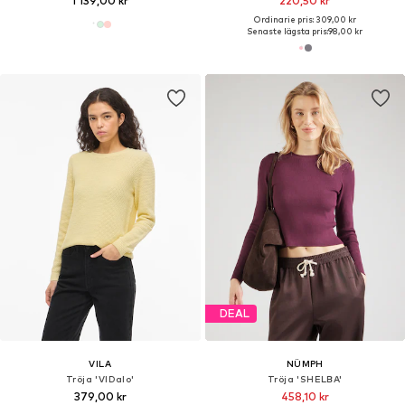
1 139,00 kr
220,50 kr
Ordinarie pris: 309,00 kr
Senaste lägsta pris:
98,00 kr
DEAL
VILA
NÜMPH
Tröja 'VIDalo'
Tröja 'SHELBA'
379,00 kr
458,10 kr