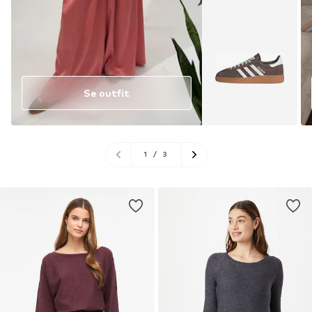
Se outfit
1
/
3