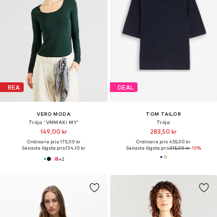
REA
DEAL
VERO MODA
TOM TAILOR
Tröja 'VMMAXI MY'
Tröja
149,00 kr
283,50 kr
Ordinarie pris: 175,00 kr
Ordinarie pris: 455,00 kr
Senaste lägsta pris:
134,10 kr
Senaste lägsta pris:
315,00 kr
-10%
+
2