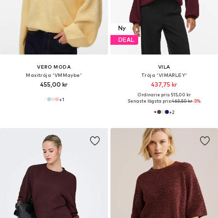
Ny
DEAL
VERO MODA
VILA
Maxitröja 'VMMaybe'
Tröja 'VIMARLEY'
455,00 kr
437,75 kr
Ordinarie pris: 515,00 kr
+
1
Senaste lägsta pris:
463,50 kr
-5%
+
2