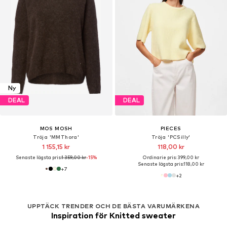
Ny
DEAL
DEAL
MOS MOSH
PIECES
Tröja 'MMThora'
Tröja 'PCSilly'
1 155,15 kr
118,00 kr
Senaste lägsta pris:
1 359,00 kr
-15%
Ordinarie pris: 399,00 kr
Senaste lägsta pris:
118,00 kr
+
7
+
2
UPPTÄCK TRENDER OCH DE BÄSTA VARUMÄRKENA
Inspiration för Knitted sweater