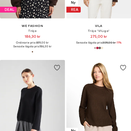
Ny
DEAL
REA
WE FASHION
VILA
Tröja
Tröja 'VILiga'
186,30 kr
275,00 kr
Ordinarie pris: 689,00 kr
Senaste lägsta pris:
309,00 kr
-11%
Senaste lägsta pris:
186,30 kr
Ny