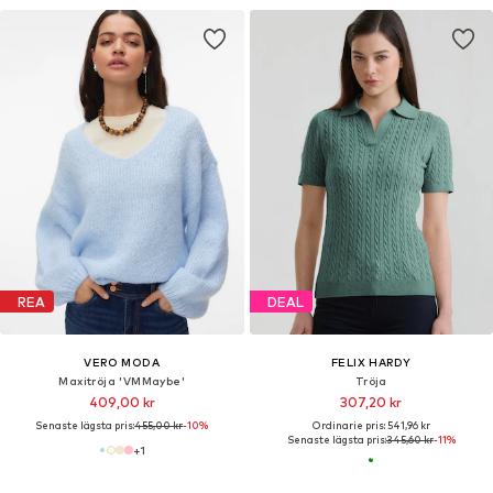
REA
DEAL
VERO MODA
FELIX HARDY
Maxitröja 'VMMaybe'
Tröja
409,00 kr
307,20 kr
Senaste lägsta pris:
455,00 kr
-10%
Ordinarie pris: 541,96 kr
Senaste lägsta pris:
345,60 kr
-11%
+
1