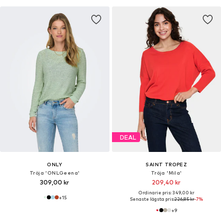
DEAL
ONLY
SAINT TROPEZ
Tröja 'ONLGeena'
Tröja 'Mila'
309,00 kr
209,40 kr
Ordinarie pris: 349,00 kr
+
15
Senaste lägsta pris:
226,85 kr
-7%
+
9