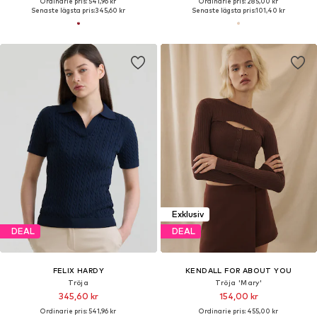
Ordinarie pris: 541,96 kr
Ordinarie pris: 285,00 kr
Senaste lägsta pris:
345,60 kr
Senaste lägsta pris:
101,40 kr
Exklusiv
DEAL
DEAL
FELIX HARDY
KENDALL FOR ABOUT YOU
Tröja
Tröja 'Mary'
345,60 kr
154,00 kr
Ordinarie pris: 541,96 kr
Ordinarie pris: 455,00 kr