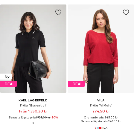
Ny
DEAL
DEAL
KARL LAGERFELD
VILA
Tröja 'Essential'
Tröja 'VIMalu'
Från 1 350,30 kr
274,50 kr
Senaste lägsta pris:
1 929,00 kr
-30%
Ordinarie pris: 345,00 kr
Senaste lägsta pris:
242,10 kr
+
6