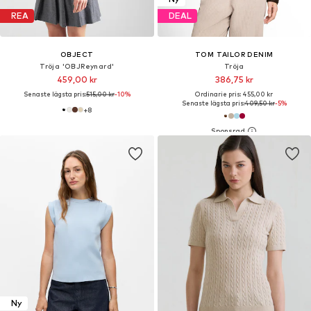
REA
DEAL
OBJECT
TOM TAILOR DENIM
Tröja 'OBJReynard'
Tröja
459,00 kr
386,75 kr
Senaste lägsta pris:
515,00 kr
-10%
Ordinarie pris: 455,00 kr
Senaste lägsta pris:
409,50 kr
-5%
+
8
Ny