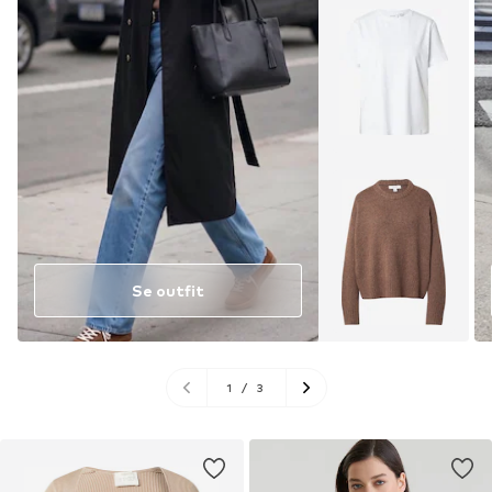
Se outfit
1
/
3