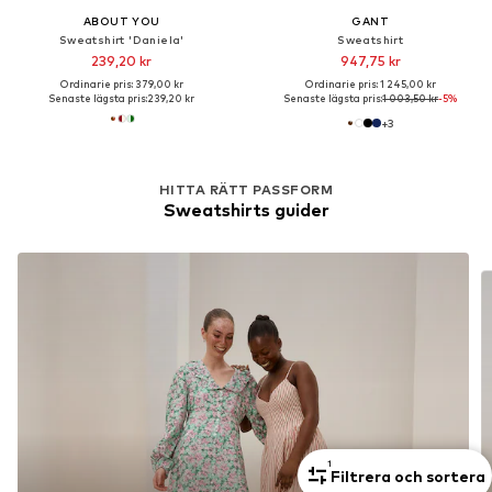
ABOUT YOU
GANT
Sweatshirt 'Daniela'
Sweatshirt
239,20 kr
947,75 kr
Ordinarie pris: 379,00 kr
Ordinarie pris: 1 245,00 kr
Senaste lägsta pris:
239,20 kr
Senaste lägsta pris:
1 003,50 kr
-5%
+
3
HITTA RÄTT PASSFORM
Sweatshirts guider
1
Filtrera och sortera