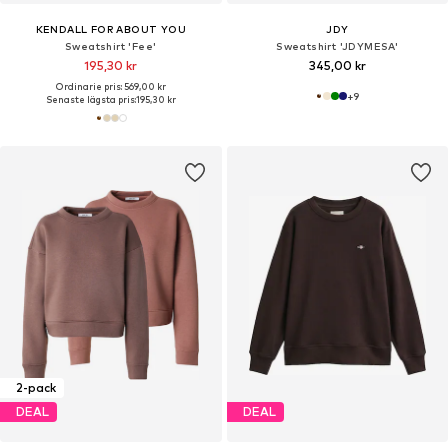
KENDALL FOR ABOUT YOU
JDY
Sweatshirt 'Fee'
Sweatshirt 'JDYMESA'
195,30 kr
345,00 kr
Ordinarie pris: 569,00 kr
+
9
Senaste lägsta pris:
195,30 kr
2-pack
DEAL
DEAL