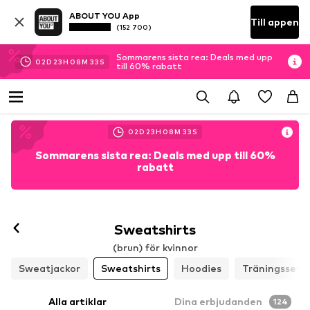
ABOUT YOU App
Till appen
(152 700)
Sommarens sista rea: Deals med upp
02
D
23
H
08
M
30
S
till 60% rabatt
02
D
23
H
08
M
30
S
Sommarens sista rea: Deals med upp till 60%
rabatt
Sweatshirts
(brun) för kvinnor
Sweatjackor
Sweatshirts
Hoodies
Träningsset
Alla artiklar
Dina erbjudanden
124