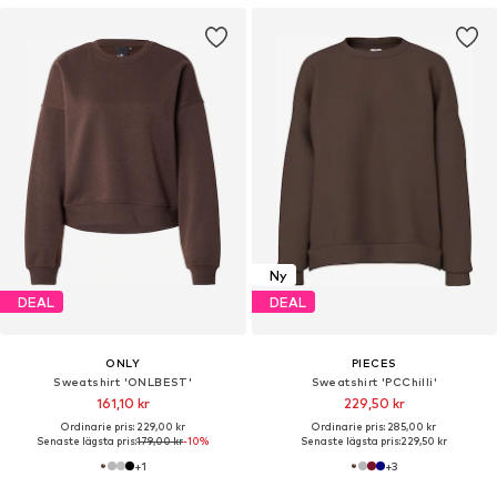
Ny
DEAL
DEAL
ONLY
PIECES
Sweatshirt 'ONLBEST'
Sweatshirt 'PCChilli'
161,10 kr
229,50 kr
Ordinarie pris: 229,00 kr
Ordinarie pris: 285,00 kr
Senaste lägsta pris:
179,00 kr
-10%
Senaste lägsta pris:
229,50 kr
+
1
+
3