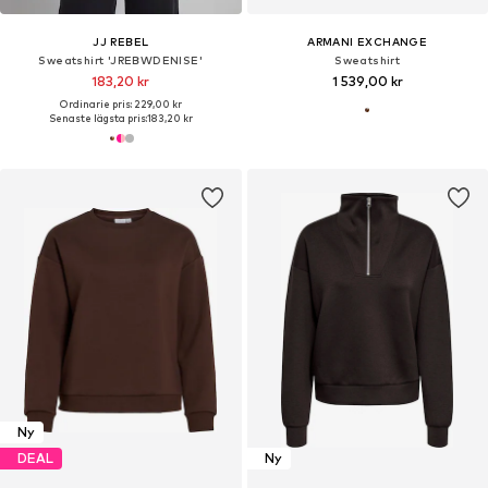
JJ REBEL
ARMANI EXCHANGE
Sweatshirt 'JREBWDENISE'
Sweatshirt
183,20 kr
1 539,00 kr
Ordinarie pris: 229,00 kr
Senaste lägsta pris:
183,20 kr
Ny
DEAL
Ny