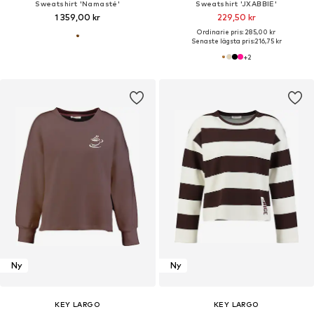
Sweatshirt 'Namasté'
Sweatshirt 'JXABBIE'
1 359,00 kr
229,50 kr
Ordinarie pris: 285,00 kr
Senaste lägsta pris:
216,75 kr
+
2
Ny
Ny
KEY LARGO
KEY LARGO