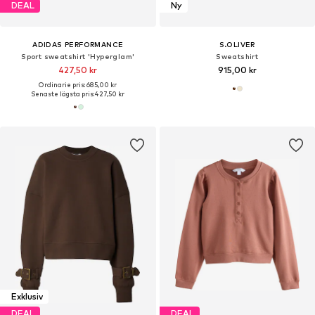
DEAL
Ny
ADIDAS PERFORMANCE
S.OLIVER
Sport sweatshirt 'Hyperglam'
Sweatshirt
427,50 kr
915,00 kr
Ordinarie pris: 685,00 kr
Senaste lägsta pris:
427,50 kr
Exklusiv
DEAL
DEAL