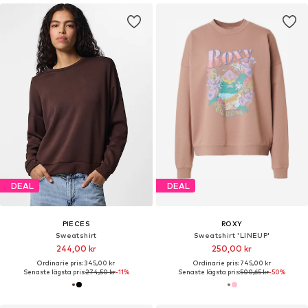
DEAL
DEAL
PIECES
ROXY
Sweatshirt
Sweatshirt 'LINEUP'
244,00 kr
250,00 kr
Ordinarie pris: 345,00 kr
Ordinarie pris: 745,00 kr
Senaste lägsta pris:
274,50 kr
-11%
Senaste lägsta pris:
500,65 kr
-50%