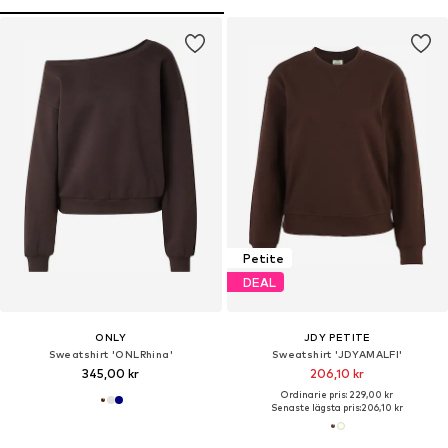
Petite
DEAL
ONLY
JDY PETITE
Sweatshirt 'ONLRhina'
Sweatshirt 'JDYAMALFI'
345,00 kr
206,10 kr
Ordinarie pris: 229,00 kr
Senaste lägsta pris:
206,10 kr