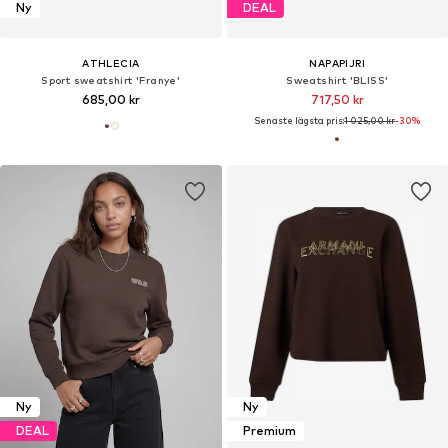
Ny
DEAL
ATHLECIA
NAPAPIJRI
Sport sweatshirt 'Franye'
Sweatshirt 'BLISS'
685,00 kr
717,50 kr
Senaste lägsta pris:
1 025,00 kr
-30%
Ny
Ny
DEAL
Premium