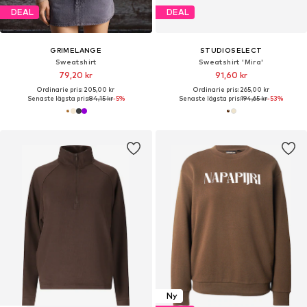
DEAL
DEAL
GRIMELANGE
STUDIOSELECT
Sweatshirt
Sweatshirt 'Mira'
79,20 kr
91,60 kr
Ordinarie pris: 205,00 kr
Ordinarie pris: 265,00 kr
Senaste lägsta pris:
84,15 kr
-5%
Senaste lägsta pris:
194,65 kr
-53%
Ny