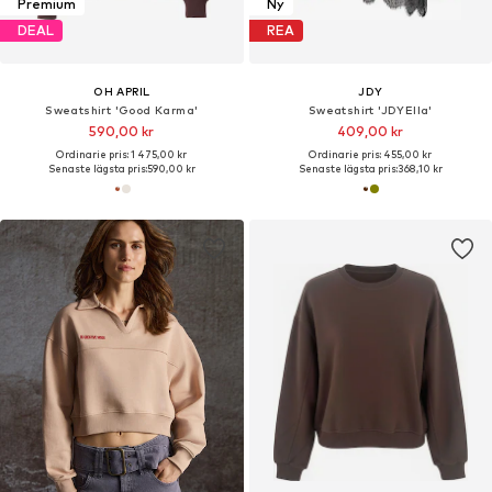
Premium
Ny
DEAL
REA
OH APRIL
JDY
Sweatshirt 'Good Karma'
Sweatshirt 'JDYElla'
590,00 kr
409,00 kr
Ordinarie pris: 1 475,00 kr
Ordinarie pris: 455,00 kr
Senaste lägsta pris:
590,00 kr
Senaste lägsta pris:
368,10 kr