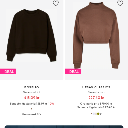
DEAL
DEAL
EOSELIO
URBAN CLASSICS
Sweatshirt
Sweatshirt
413,09 kr
227,40 kr
Senaste lägsta pris:
458,99 kr
-10%
Ordinarie pris: 379,00 kr
Senaste lägsta pris:
227,40 kr
+
1