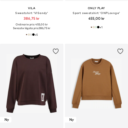
VILA
ONLY PLAY
Sweatshirt 'VISandy'
Sport sweatshirt 'ONPLounge'
386,75 kr
455,00 kr
Ordinarie pris: 455,00 kr
+
1
Senaste lägsta pris:
386,75 kr
+
5
Ny
Ny