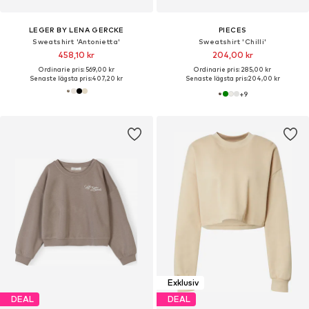
LEGER BY LENA GERCKE
PIECES
Sweatshirt 'Antonietta'
Sweatshirt 'Chilli'
458,10 kr
204,00 kr
Ordinarie pris: 569,00 kr
Ordinarie pris: 285,00 kr
Senaste lägsta pris:
407,20 kr
Senaste lägsta pris:
204,00 kr
+
9
Exklusiv
DEAL
DEAL