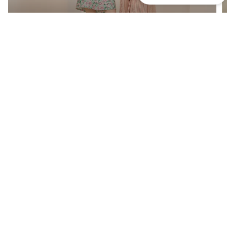
Stylish Picks For Petite
Women
Upptäck nu