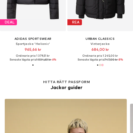
DEAL
REA
ADIDAS SPORTSWEAR
URBAN CLASSICS
Sportjacka 'Helionic'
Vinterjacka
965,66 kr
684,00 kr
Ordinarie pris: 1 379,51 kr
Ordinarie pris: 1 245,00 kr
Senaste lägsta pris:
1 034,63 kr
-6%
Senaste lägsta pris:
747,00 kr
-8%
HITTA RÄTT PASSFORM
Jackor guider