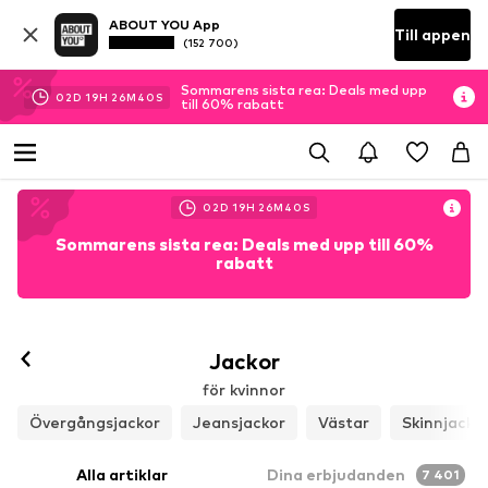
ABOUT YOU App
Till appen
(152 700)
Sommarens sista rea: Deals med upp
02
D
19
H
26
M
37
S
till 60% rabatt
02
D
19
H
26
M
37
S
Sommarens sista rea: Deals med upp till 60%
rabatt
Jackor
för kvinnor
Övergångsjackor
Jeansjackor
Västar
Skinnjacko
Alla artiklar
Dina erbjudanden
7 401