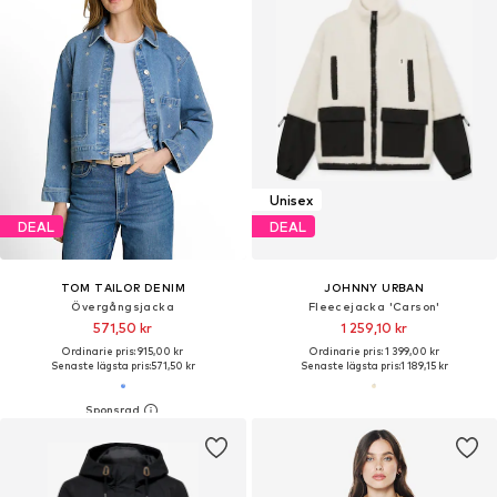
Unisex
DEAL
DEAL
TOM TAILOR DENIM
JOHNNY URBAN
Övergångsjacka
Fleecejacka 'Carson'
571,50 kr
1 259,10 kr
Ordinarie pris: 915,00 kr
Ordinarie pris: 1 399,00 kr
Senaste lägsta pris:
571,50 kr
Senaste lägsta pris:
1 189,15 kr