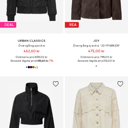
DEAL
REA
URBAN CLASSICS
JDY
Övergångsjacka
Övergångsjacka 'JDYPARKER'
462,60 kr
475,00 kr
Ordinarie pris: 859,00 kr
Ordinarie pris: 799,00 kr
Senaste lägsta pris:
498,60 kr
-7%
Senaste lägsta pris:
316,00 kr
+
2