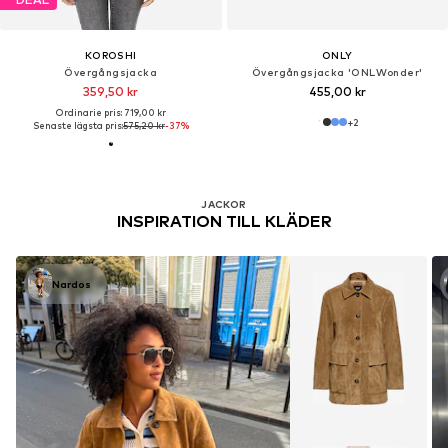
KOROSHI
ONLY
Övergångsjacka
Övergångsjacka 'ONLWonder'
359,50 kr
455,00 kr
Ordinarie pris: 719,00 kr
+
2
Senaste lägsta pris:
575,20 kr
-37%
JACKOR
INSPIRATION TILL KLÄDER
Nardos