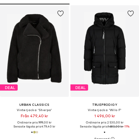
DEAL
DEAL
URBAN CLASSICS
TRUEPRODIGY
Vinterjacka 'Sherpa'
Vinterjacka 'Wilo F'
Från 479,40 kr
1 496,00 kr
Ordinarie pris: 999,00 kr
Ordinarie pris: 2 530,00 kr
Senaste lägsta pris:
479,40 kr
Senaste lägsta pris:
1 683,00 kr
-11%