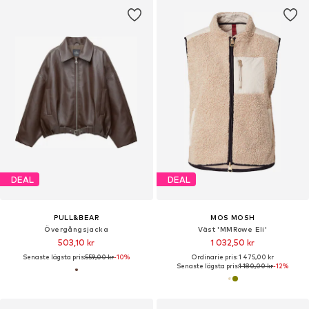
DEAL
DEAL
PULL&BEAR
MOS MOSH
Övergångsjacka
Väst 'MMRowe Eli'
503,10 kr
1 032,50 kr
Senaste lägsta pris:
559,00 kr
-10%
Ordinarie pris: 1 475,00 kr
Senaste lägsta pris:
1 180,00 kr
-12%