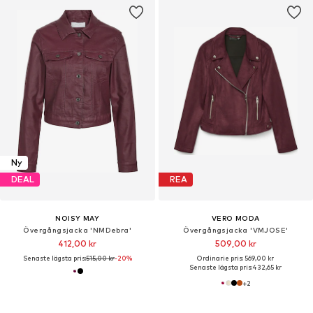
Ny
DEAL
REA
NOISY MAY
VERO MODA
Övergångsjacka 'NMDebra'
Övergångsjacka 'VMJOSE'
412,00 kr
509,00 kr
Senaste lägsta pris:
515,00 kr
-20%
Ordinarie pris: 569,00 kr
Senaste lägsta pris:
432,65 kr
+
2