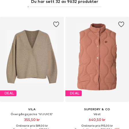
Du har sett 32 av 9632 produkter
DEAL
DEAL
VILA
SUPERDRY & CO
Övergångsjacka 'VIJUICE'
Väst
355,50 kr
640,50 kr
Ordinarie pris: 569,00 kr
Ordinarie pris: 915,00 kr