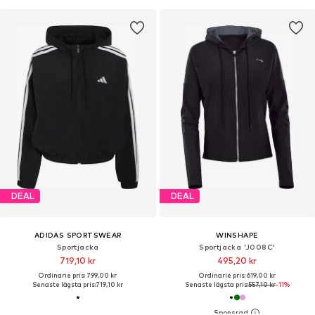
DEAL
DEAL
ADIDAS SPORTSWEAR
WINSHAPE
Sportjacka
Sportjacka 'J008C'
719,10 kr
495,20 kr
Ordinarie pris: 799,00 kr
Ordinarie pris: 619,00 kr
Senaste lägsta pris:
719,10 kr
Senaste lägsta pris:
557,10 kr
-11%