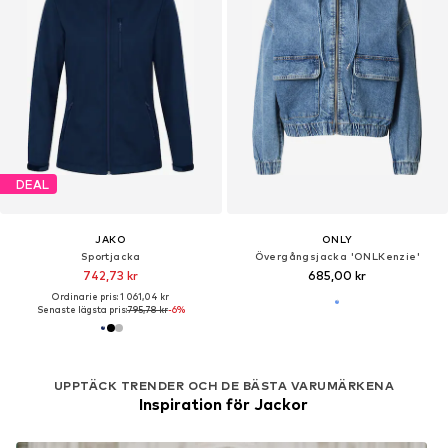
DEAL
JAKO
ONLY
Sportjacka
Övergångsjacka 'ONLKenzie'
742,73 kr
685,00 kr
Ordinarie pris: 1 061,04 kr
Senaste lägsta pris:
795,78 kr
-6%
UPPTÄCK TRENDER OCH DE BÄSTA VARUMÄRKENA
Inspiration för Jackor