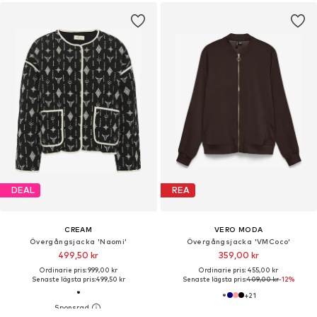
DEAL
REA
CREAM
VERO MODA
Övergångsjacka 'Naomi'
Övergångsjacka 'VMCoco'
499,50 kr
359,00 kr
Ordinarie pris: 999,00 kr
Ordinarie pris: 455,00 kr
Senaste lägsta pris:
499,50 kr
Senaste lägsta pris:
409,00 kr
-12%
+
21