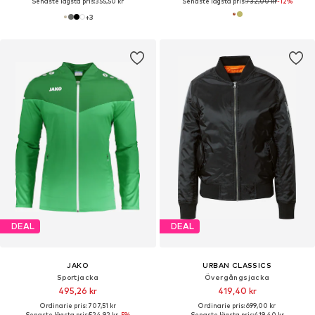
Senaste lägsta pris:
355,50 kr
Senaste lägsta pris:
732,00 kr
-12%
+
3
DEAL
DEAL
JAKO
URBAN CLASSICS
Sportjacka
Övergångsjacka
495,26 kr
419,40 kr
Ordinarie pris: 707,51 kr
Ordinarie pris: 699,00 kr
Senaste lägsta pris:
524,92 kr
-5%
Senaste lägsta pris:
419,40 kr