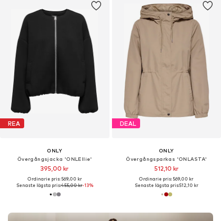
REA
DEAL
ONLY
ONLY
Övergångsjacka 'ONLEllie'
Övergångsparkas 'ONLASTA'
395,00 kr
512,10 kr
Ordinarie pris: 569,00 kr
Ordinarie pris: 569,00 kr
Senaste lägsta pris:
455,00 kr
-13%
Senaste lägsta pris:
512,10 kr