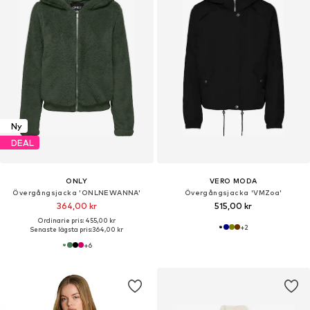
Ny
DEAL
ONLY
VERO MODA
Övergångsjacka 'ONLNEWANNA'
Övergångsjacka 'VMZoa'
364,00 kr
515,00 kr
Ordinarie pris: 455,00 kr
+
2
Senaste lägsta pris:
364,00 kr
+
6