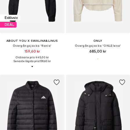
Exklusiv
DEAL
ABOUT YOU X SWALINA&LINUS
ONLY
Övergångsjacka 'Rania'
Övergångsjacka 'ONLElena'
159,60 kr
685,00 kr
Ordinarie pris: 445,00 kr
Senaste lägsta pris:
159,60 kr