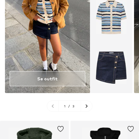
Se outfit
1
/
3