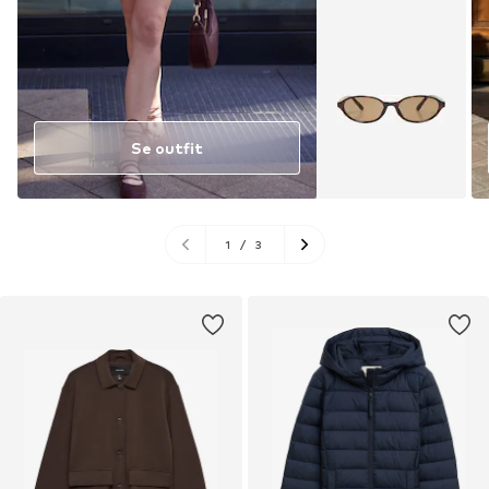
Se outfit
1
/
3