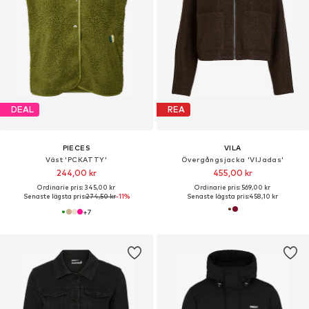
DEAL
REA
PIECES
VILA
Väst 'PCKATTY'
Övergångsjacka 'VIJadas'
244,00 kr
455,00 kr
Ordinarie pris: 345,00 kr
Ordinarie pris: 569,00 kr
Senaste lägsta pris:
274,50 kr
-11%
Senaste lägsta pris:
458,10 kr
+
7