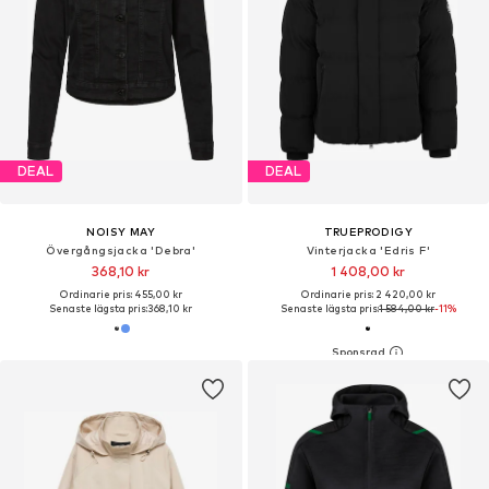
DEAL
DEAL
NOISY MAY
TRUEPRODIGY
Övergångsjacka 'Debra'
Vinterjacka 'Edris F'
368,10 kr
1 408,00 kr
Ordinarie pris: 455,00 kr
Ordinarie pris: 2 420,00 kr
Senaste lägsta pris:
368,10 kr
Senaste lägsta pris:
1 584,00 kr
-11%