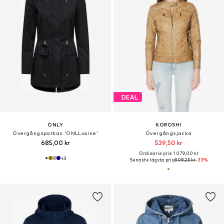
DEAL
ONLY
KOROSHI
Övergångsparkas 'ONLLouise'
Övergångsjacka
685,00 kr
539,50 kr
Ordinarie pris: 1 079,00 kr
+
3
Senaste lägsta pris:
809,25 kr
-33%