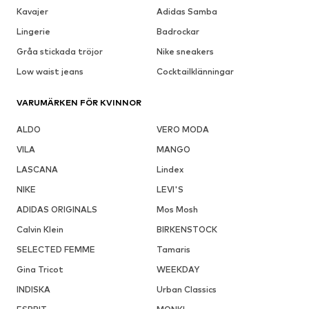
Kavajer
Adidas Samba
Lingerie
Badrockar
Gråa stickada tröjor
Nike sneakers
Low waist jeans
Cocktailklänningar
VARUMÄRKEN FÖR KVINNOR
ALDO
VERO MODA
VILA
MANGO
LASCANA
Lindex
NIKE
LEVI'S
ADIDAS ORIGINALS
Mos Mosh
Calvin Klein
BIRKENSTOCK
SELECTED FEMME
Tamaris
Gina Tricot
WEEKDAY
INDISKA
Urban Classics