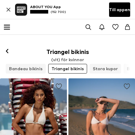
ABOUT YOU App
Till appen
(152 700)
Triangel bikinis
(vit) för kvinnor
Bandeau bikinis
Triangel bikinis
Stora kupor
Bus