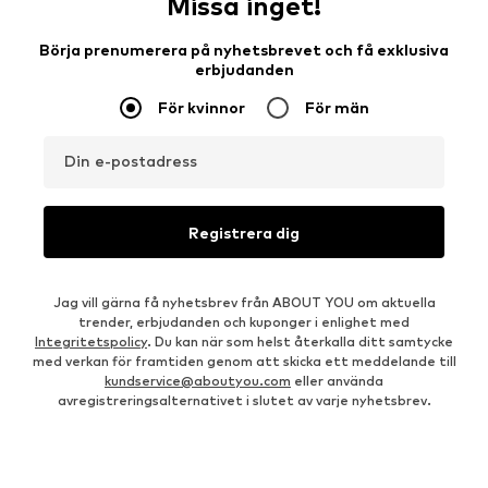
Missa inget!
Börja prenumerera på nyhetsbrevet och få exklusiva
erbjudanden
För kvinnor
För män
Din e-postadress
Registrera dig
Jag vill gärna få nyhetsbrev från ABOUT YOU om aktuella
trender, erbjudanden och kuponger i enlighet med
Integritetspolicy
. Du kan när som helst återkalla ditt samtycke
med verkan för framtiden genom att skicka ett meddelande till
kundservice@aboutyou.com
eller använda
avregistreringsalternativet i slutet av varje nyhetsbrev.