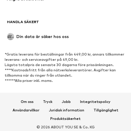
Kavajer
Jumpsuits & overaller
Stora storlekar
Mammakläder
HANDLA SÄKERT
Tillfällen
Exklusiv
Upcycling
Din data är säker hos oss
SKOR
*Gratis leverans för beställningar från 449,00 kr, annars tillkommer
Nytt
Populärt
leverans- och serviceavgifter på 49,00 kr.
Lägsta totalpris de senaste 30 dagarna före prissänkningen.
Sneakers
Stövletter
****Kostnadsfritt från alla nätverksleverantörer. Avgifter kan
Pumps & högklackade skor
Stövlar
tillkomma när du ringer från utlandet.
******Alla priser inkl. moms.
Sandaler
Lågskor
Sportskor
Ballerinaskor
Pantoletter
Inneskor
Om oss
Tryck
Jobb
Integritetspolicy
Exklusiv
Användarvillkor
Juridisk information
Tillgänglighet
Produktsäkerhet
SPORT
© 2026 ABOUT YOU SE & Co. KG