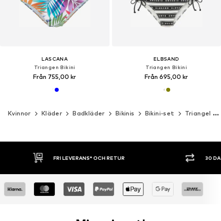
LASCANA
ELBSAND
Triangen Bikini
Triangen Bikini
Från 755,00 kr
Från 695,00 kr
Kvinnor
Kläder
Badkläder
Bikinis
Bikini-set
Triangel bikinis
30 DAGARS ÖPPET KÖP
SHOPPA NU. 