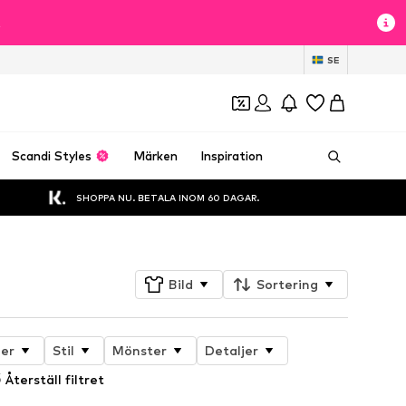
t
SE
Scandi Styles
Märken
Inspiration
SHOPPA NU. BETALA INOM 60 DAGAR.
Bild
Sortering
er
Stil
Mönster
Detaljer
Återställ filtret