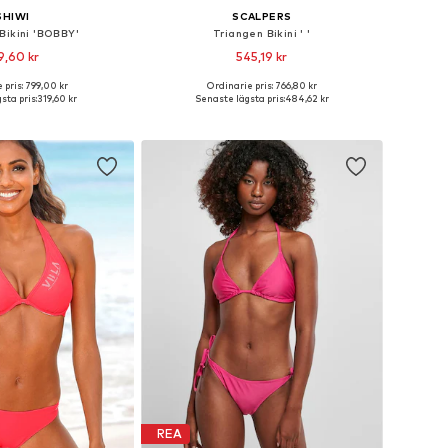
SHIWI
SCALPERS
Bikini 'BOBBY'
Triangen Bikini ' '
9,60 kr
545,19 kr
 pris: 799,00 kr
Ordinarie pris: 766,80 kr
torlekar: XS, S, XL
Tillgängliga storlekar: S, L
sta pris:
319,60 kr
Senaste lägsta pris:
484,62 kr
 i varukorgen
Lägg till i varukorgen
REA