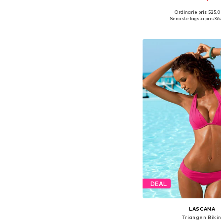
Ordinarie pris: 525,0
Tillgänglig i många s
Senaste lägsta pris:
367
Lägg till i varu
DEAL
LASCANA
Triangen Bikin