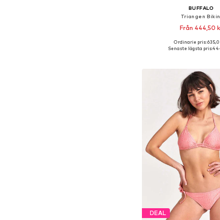
BUFFALO
Triangen Bikin
Från 444,50 k
Ordinarie pris: 635,0
Senaste lägsta pris:
444
Lägg till i varu
DEAL