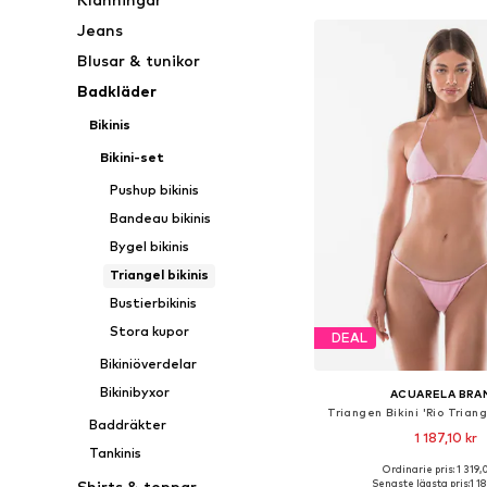
Jeans
Blusar & tunikor
Badkläder
Bikinis
Bikini-set
Pushup bikinis
Bandeau bikinis
Bygel bikinis
Triangel bikinis
Bustierbikinis
Stora kupor
DEAL
Bikiniöverdelar
Bikinibyxor
ACUARELA BRA
Triangen Bikini 'Rio Triang
Baddräkter
1 187,10 kr
Tankinis
+
1
Ordinarie pris: 1 319,
Tillgängliga storlekar:
Senaste lägsta pris:
1 1
Shirts & toppar