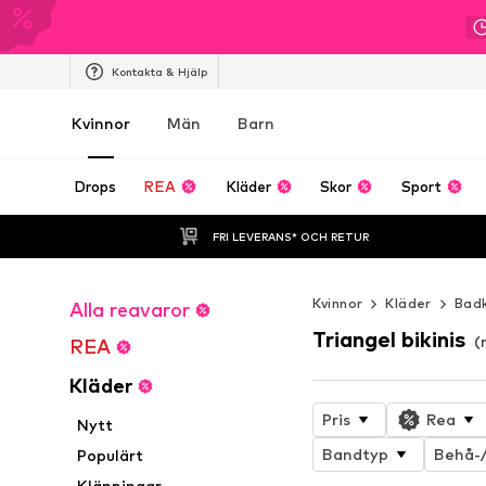
Kontakta & Hjälp
Kvinnor
Män
Barn
Drops
REA
Kläder
Skor
Sport
FRI LEVERANS* OCH RETUR
Kvinnor
Kläder
Bad
Alla reavaror
Triangel bikinis
(
REA
Kläder
Pris
Rea
Nytt
Bandtyp
Behå-/
Populärt
Klänningar