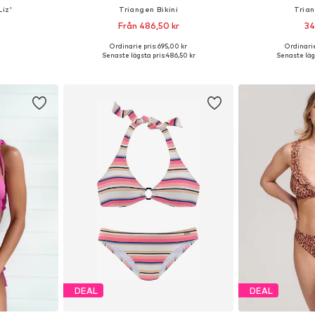
Liz'
Triangen Bikini
Trian
Från 486,50 kr
34
Ordinarie pris: 695,00 kr
Ordinarie
r: XS, M
Tillgänglig i många storlekar
Tillgänglig
Senaste lägsta pris:
486,50 kr
Senaste lägs
korgen
Lägg till i varukorgen
Lägg till
DEAL
DEAL