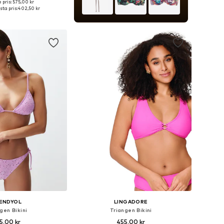
 pris: 575,00 kr
i många storlekar
ta pris:
402,50 kr
 i varukorgen
ENDYOL
LINGADORE
gen Bikini
Triangen Bikini
5,00 kr
455,00 kr