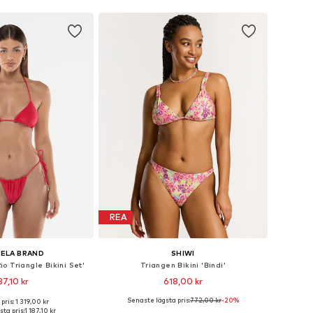
REA
ELA BRAND
SHIWI
io Triangle Bikini Set'
Triangen Bikini 'Bindi'
87,10 kr
618,00 kr
+
1
Senaste lägsta pris:
772,00 kr
-20%
pris: 1 319,00 kr
 storlekar: S, M, L
Tillgängliga storlekar: S, M, L, XL, XXL
ta pris:
1 187,10 kr