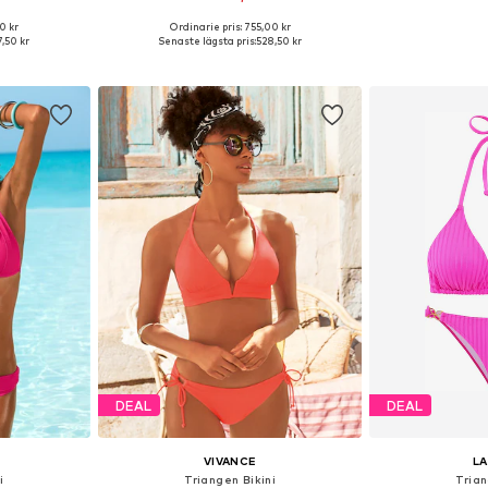
0 kr
Ordinarie pris: 755,00 kr
torlekar
Tillgänglig i många storlekar
Tillgängli
,50 kr
Senaste lägsta pris:
528,50 kr
korgen
Lägg till i varukorgen
Lägg till
DEAL
DEAL
VIVANCE
L
i
Triangen Bikini
Trian