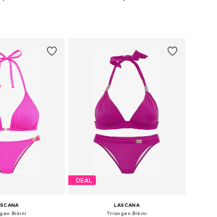
ga storlekar: XS
Tillgängliga storlekar: S, XL
 i varukorgen
Lägg till i varukorgen
DEAL
ASCANA
LASCANA
gen Bikini
Triangen Bikini