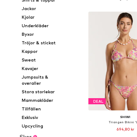
Lägg till i varu
Jackor
Kjolar
Underkläder
Byxor
Tröjor & stickat
Kappor
Sweat
Kavajer
Jumpsuits &
overaller
Stora storlekar
Mammakläder
DEAL
Tillfällen
Exklusiv
SHIWI
Triangen Bikini '
Upcycling
694,80 kr
Skor