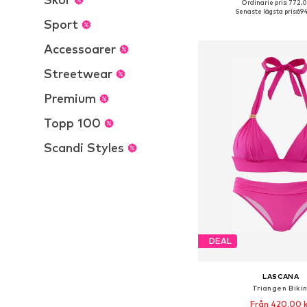
Ordinarie pris: 772,
Tillgängliga storlekar: XS, 
Senaste lägsta pris:
694
Sport
Lägg till i varu
Accessoarer
Streetwear
Premium
Topp 100
Scandi Styles
DEAL
LASCANA
Triangen Bikin
Från 420,00 k