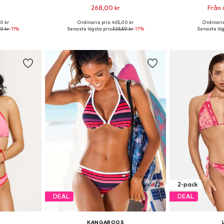
268,00 kr
Från 
0 kr
Ordinarie pris: 465,00 kr
Ordinarie
S B, XS-S A
Tillgängliga storlekar: XXS A/B, XS A/B
0 kr
-11%
Senaste lägsta pris:
325,50 kr
-17%
Senaste läg
korgen
Lägg till i varukorgen
Lägg till
2-pack
DEAL
DEAL
KANGAROOS