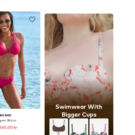
 i varukorgen
Lägg till i varukorgen
Swimwear With
Bigger Cups
LBSAND
gen Bikini
460,00 kr