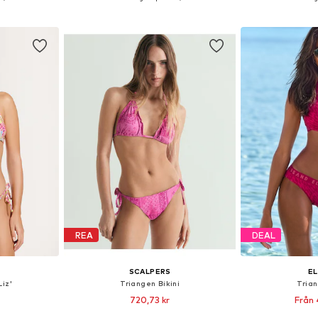
korgen
Lägg till i varukorgen
Lägg till
REA
DEAL
SCALPERS
E
Liz'
Triangen Bikini
Trian
720,73 kr
Från 