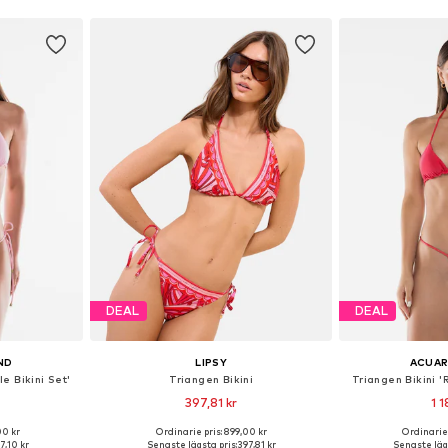
DEAL
DEAL
ND
LIPSY
ACUAR
le Bikini Set'
Triangen Bikini
Triangen Bikini 'R
397,81 kr
1 1
00 kr
Ordinarie pris: 899,00 kr
Ordinarie 
 S, M, L
Tillgängliga storlekar: S, M, XXXL
Tillgängliga
87,10 kr
Senaste lägsta pris:
397,81 kr
Senaste lägs