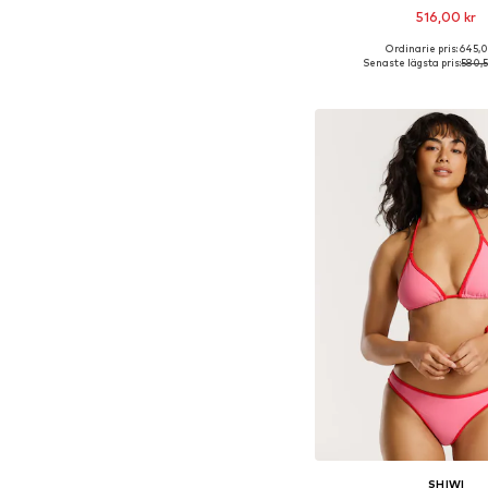
516,00 kr
Ordinarie pris: 645,0
Tillgängliga storlekar: X
Senaste lägsta pris:
580,5
Lägg till i varu
SHIWI