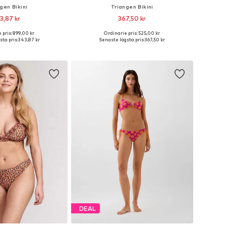
gen Bikini
Triangen Bikini
3,87 kr
367,50 kr
 pris: 899,00 kr
Ordinarie pris: 525,00 kr
a storlekar: XXXL
Tillgänglig i många storlekar
ta pris:
343,87 kr
Senaste lägsta pris:
367,50 kr
 i varukorgen
Lägg till i varukorgen
DEAL