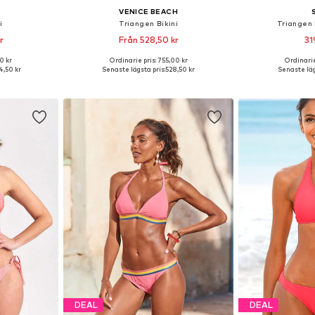
VENICE BEACH
i
Triangen Bikini
Triangen 
r
Från 528,50 kr
31
0 kr
Ordinarie pris: 755,00 kr
Ordinarie
Tillgängliga storlekar: XS C/D, XS A/B, S C/D, L C/D, XL C/D
Tillgänglig i många storlekar
Tillgängliga s
,50 kr
Senaste lägsta pris:
528,50 kr
Senaste läg
korgen
Lägg till i varukorgen
Lägg till
DEAL
DEAL