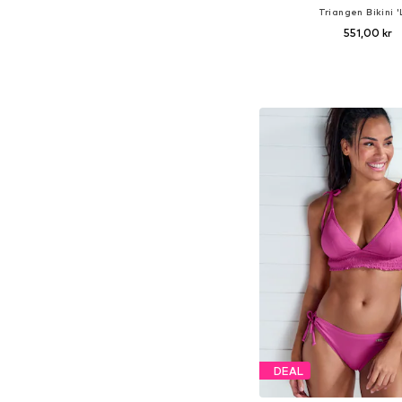
Triangen Bikini '
551,00 kr
Tillgängliga storleka
Lägg till i varu
DEAL