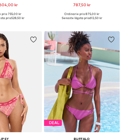
604,00 kr
787,50 kr
 pris: 755,00 kr
Ordinarie pris: 875,00 kr
Tillgängliga storlekar: M A/B, M C/D, L A/B, L C/D, XL C/D, XXL C/D
Tillgänglig i många storlekar
sta pris:
528,50 kr
Senaste lägsta pris:
612,50 kr
 i varukorgen
Lägg till i varukorgen
DEAL
LIPSY
BUFFALO