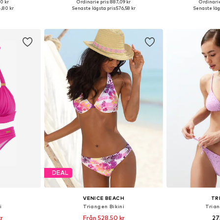
00 kr
Ordinarie pris: 887,09 kr
Ordinarie
S, L, XL, XXL
Tillgängliga storlekar: M
Tillgänglig 
,80 kr
Senaste lägsta pris:
576,58 kr
Senaste lägs
korgen
Lägg till i varukorgen
Lägg till
DEAL
VENICE BEACH
TR
i
Triangen Bikini
Trian
r
Från 528,50 kr
27