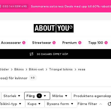
Sommarens sista rea: Deals med upp till 60% rabat
03
D
14
H
53
M
45
S
ABOUT
YOU
Accessoarer
Streetwear
Premium
Topp 100
30 DAGARS ÖPPET KÖP
kläder
Bikinis
Bikini-set
Triangel bikinis
rosa
rosa) för kvinnor
40
Storlek
Färg
Märke
Produktens egenskap
1
bikini-typ
Kupa
Byxans form
Färre filter