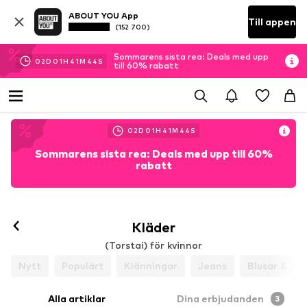
ABOUT YOU App
Till appen
(152 700)
Sommarens sista rea: Deals med upp
02
D
01
H
41
M
44
S
till 60% rabatt
02
D
01
H
41
M
44
S
Sommarens sista rea: Deals med upp till 60%
rabatt
Kläder
(Torstai) för kvinnor
Nytt
Populärt
Klänningar
Jeans
Blusar & tun
Alla artiklar
Dina erbjudanden
3