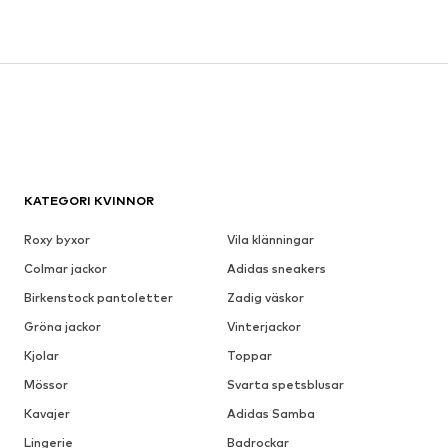
KATEGORI KVINNOR
Roxy byxor
Vila klänningar
Colmar jackor
Adidas sneakers
Birkenstock pantoletter
Zadig väskor
Gröna jackor
Vinterjackor
Kjolar
Toppar
Mössor
Svarta spetsblusar
Kavajer
Adidas Samba
Lingerie
Badrockar