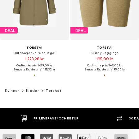
DEAL
DEAL
TORSTAI
TORSTAI
Outdoorjacka 'Coalinga'
Skinny Leggings
1 223,28 kr
195,00 kr
Ordinarie pris: 1 699,00 kr
Ordinarie pris: 549,00 kr
Senaste lägsta pris:
1 155,32 kr
Senaste lägsta pris:
195,00 kr
Kvinnor
Kläder
Torstai
FRI LEVERANS* OCH RETUR
30 D