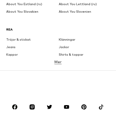
About You Estland (ru)
About You Lettland (ru)
About You Slovakien
About You Slovenien
REA
Tröjor & stickat
Klänningar
Jeans
Jackor
Kappor
Shirts & toppar
Mer
Byxor
Underkläder
Kjolar
Blusar & tunikor
Sweat
Kavajer
Badkläder
Jumpsuits & overaller
Stora storlekar
Skor
Sport
Accessoarer
Premium