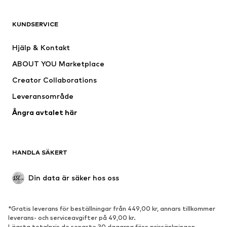
KLÄDER
KUNDSERVICE
Nytt
Populärt
Klänningar
Jeans
Hjälp & Kontakt
Shirts & toppar
Byxor
ABOUT YOU Marketplace
Jackor
Tröjor & stickat
Creator Collaborations
Underkläder
Blusar & tunikor
Leveransområde
Kappor
Kjolar
Ångra avtalet här
Badkläder
Sweat
Kavajer
Jumpsuits & overaller
Stora storlekar
Mammakläder
HANDLA SÄKERT
Tillfällen
Exklusiv
Upcycling
Din data är säker hos oss
SKOR
*Gratis leverans för beställningar från 449,00 kr, annars tillkommer
Nytt
Populärt
leverans- och serviceavgifter på 49,00 kr.
Lägsta totalpris de senaste 30 dagarna före prissänkningen.