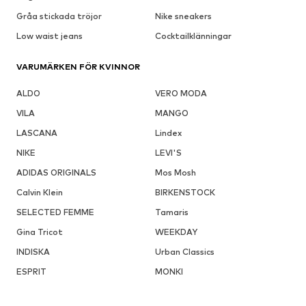
Gråa stickada tröjor
Nike sneakers
Low waist jeans
Cocktailklänningar
VARUMÄRKEN FÖR KVINNOR
ALDO
VERO MODA
VILA
MANGO
LASCANA
Lindex
NIKE
LEVI'S
ADIDAS ORIGINALS
Mos Mosh
Calvin Klein
BIRKENSTOCK
SELECTED FEMME
Tamaris
Gina Tricot
WEEKDAY
INDISKA
Urban Classics
ESPRIT
MONKI