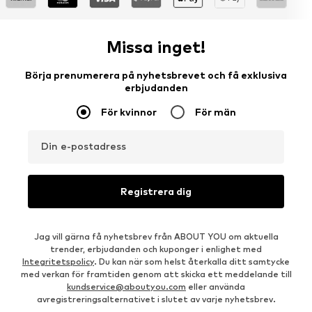
Missa inget!
Börja prenumerera på nyhetsbrevet och få exklusiva
erbjudanden
För kvinnor
För män
Din e-postadress
Registrera dig
Jag vill gärna få nyhetsbrev från ABOUT YOU om aktuella
trender, erbjudanden och kuponger i enlighet med
Integritetspolicy
. Du kan när som helst återkalla ditt samtycke
med verkan för framtiden genom att skicka ett meddelande till
kundservice@aboutyou.com
eller använda
avregistreringsalternativet i slutet av varje nyhetsbrev.