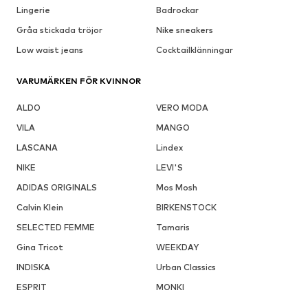
Lingerie
Badrockar
Gråa stickada tröjor
Nike sneakers
Low waist jeans
Cocktailklänningar
VARUMÄRKEN FÖR KVINNOR
ALDO
VERO MODA
VILA
MANGO
LASCANA
Lindex
NIKE
LEVI'S
ADIDAS ORIGINALS
Mos Mosh
Calvin Klein
BIRKENSTOCK
SELECTED FEMME
Tamaris
Gina Tricot
WEEKDAY
INDISKA
Urban Classics
ESPRIT
MONKI