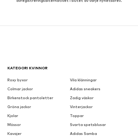
avregistreringsalternativet i slutet av varje nyhetsbrev.
KATEGORI KVINNOR
Roxy byxor
Vila klänningar
Colmar jackor
Adidas sneakers
Birkenstock pantoletter
Zadig väskor
Gröna jackor
Vinterjackor
Kjolar
Toppar
Mössor
Svarta spetsblusar
Kavajer
Adidas Samba