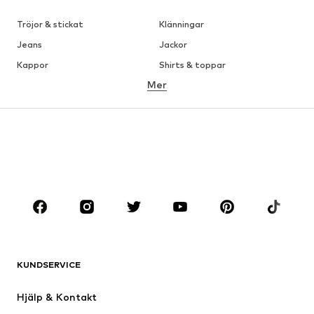
Tröjor & stickat
Klänningar
Jeans
Jackor
Kappor
Shirts & toppar
Mer
Byxor
Underkläder
Kjolar
Blusar & tunikor
Sweat
Kavajer
Badkläder
Jumpsuits & overaller
Stora storlekar
Skor
Sport
Accessoarer
Premium
KLÄDER
KUNDSERVICE
Nytt
Populärt
Klänningar
Jeans
Hjälp & Kontakt
Shirts & toppar
Byxor