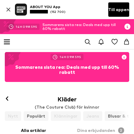
ABOUT YOU App
Till appen
(152 700)
Sommarens sista rea: Deals med upp till
14
H
09
M
59
S
60% rabatt
14
H
09
M
59
S
Sommarens sista rea: Deals med upp till 60%
rabatt
Kläder
(The Couture Club) för kvinnor
Nytt
Populärt
Klänningar
Jeans
Blusar & tun
Alla artiklar
Dina erbjudanden
2