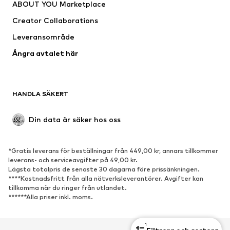
ABOUT YOU Marketplace
Jackor
Tröjor & stickat
Creator Collaborations
Underkläder
Blusar & tunikor
Leveransområde
Kappor
Kjolar
Ångra avtalet här
Badkläder
Sweat
Kavajer
Jumpsuits & overaller
Stora storlekar
Mammakläder
HANDLA SÄKERT
Tillfällen
Exklusiv
Upcycling
Din data är säker hos oss
SKOR
*Gratis leverans för beställningar från 449,00 kr, annars tillkommer
Nytt
Populärt
leverans- och serviceavgifter på 49,00 kr.
Lägsta totalpris de senaste 30 dagarna före prissänkningen.
Sneakers
Stövletter
****Kostnadsfritt från alla nätverksleverantörer. Avgifter kan
Pumps & högklackade skor
Stövlar
tillkomma när du ringer från utlandet.
******Alla priser inkl. moms.
Sandaler
Lågskor
Sportskor
Ballerinaskor
1