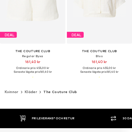
DEAL
DEAL
THE COUTURE CLUB
THE COUTURE CLUB
Regular Byxa
Blus
161,40 kr
161,40 kr
Ordinarie pris: 455,00 kr
Ordinarie pris: 455,00 kr
Senaste lägsta pris:
161,40 kr
Senaste lägsta pris:
161,40 kr
Kvinnor
Kläder
The Couture Club
FRI LEVERANS* OCH RETUR
30 D