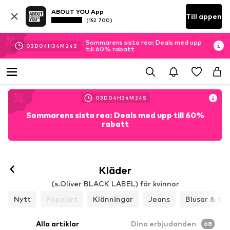
ABOUT YOU App
Till appen
(152 700)
Sommarens sista rea: Deals med upp
03
D
04
H
34
M
23
S
till 60% rabatt
03
D
04
H
34
M
23
S
Sommarens sista rea: Deals med upp till 60%
rabatt
Kläder
(s.Oliver BLACK LABEL) för kvinnor
Nytt
Populärt
Klänningar
Jeans
Blusar & tun
Alla artiklar
Dina erbjudanden
68