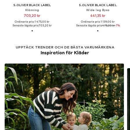
S.OLIVER BLACK LABEL
S.OLIVER BLACK LABEL
Klänning
Wide leg Byxa
703,20 kr
441,35 kr
Ordinarie pris: 1 475,00 kr
Ordinarie pris: 1 139,00 kr
Senaste lägsta pris:
703,20 kr
Senaste lägsta pris:
475,30 kr
-7%
UPPTÄCK TRENDER OCH DE BÄSTA VARUMÄRKENA
Inspiration för Kläder