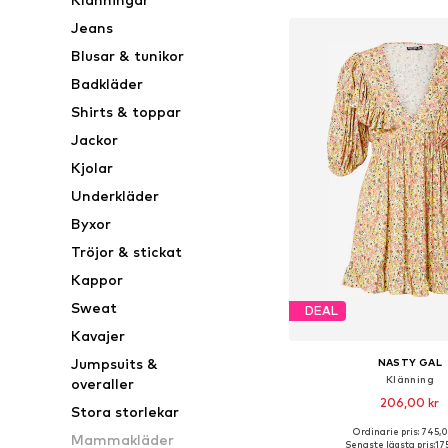
Jeans
Blusar & tunikor
Badkläder
Shirts & toppar
Jackor
Kjolar
Underkläder
Byxor
Tröjor & stickat
Kappor
Sweat
DEAL
Kavajer
Jumpsuits &
NASTY GAL
Klänning
overaller
206,00 kr
Stora storlekar
Ordinarie pris: 745,
Mammakläder
Tillgängliga storlekar: 34
Senaste lägsta pris:
17