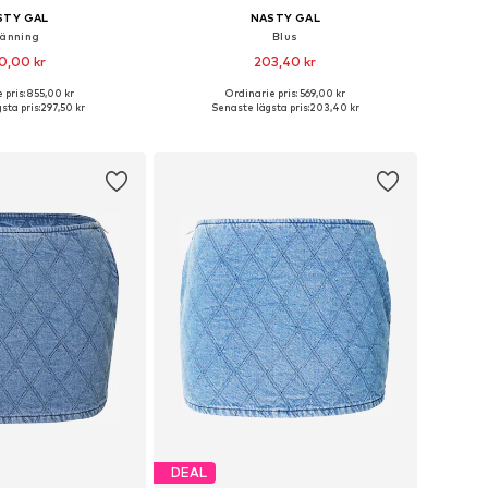
STY GAL
NASTY GAL
länning
Blus
0,00 kr
203,40 kr
 pris: 855,00 kr
Ordinarie pris: 569,00 kr
ekar: 32, 34, 36, 38, 40
Tillgängliga storlekar: XS, S, M, L
sta pris:
297,50 kr
Senaste lägsta pris:
203,40 kr
 i varukorgen
Lägg till i varukorgen
DEAL