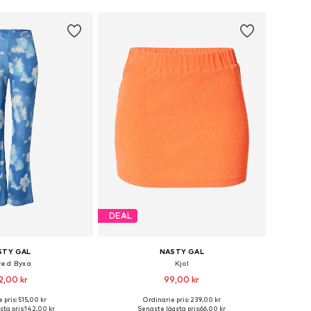
DEAL
STY GAL
NASTY GAL
red Byxa
Kjol
2,00 kr
99,00 kr
 pris: 515,00 kr
Ordinarie pris: 239,00 kr
ekar: 32, 34, 36, 38, 40
Tillgängliga storlekar: 32, 36, 38, 40
ta pris:
142,00 kr
Senaste lägsta pris:
66,00 kr