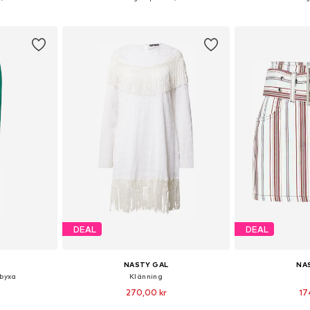
korgen
Lägg till i varukorgen
Lägg till
DEAL
DEAL
NASTY GAL
NA
byxa
Klänning
270,00 kr
17