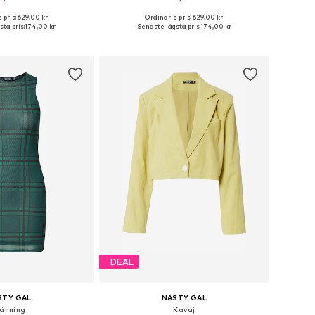
 pris: 629,00 kr
Ordinarie pris: 629,00 kr
kar: XXS, XS, S, M, L, XL
Tillgängliga storlekar: XXS, S, M, L, XL
ta pris:
174,00 kr
Senaste lägsta pris:
174,00 kr
 i varukorgen
Lägg till i varukorgen
DEAL
STY GAL
NASTY GAL
länning
Kavaj