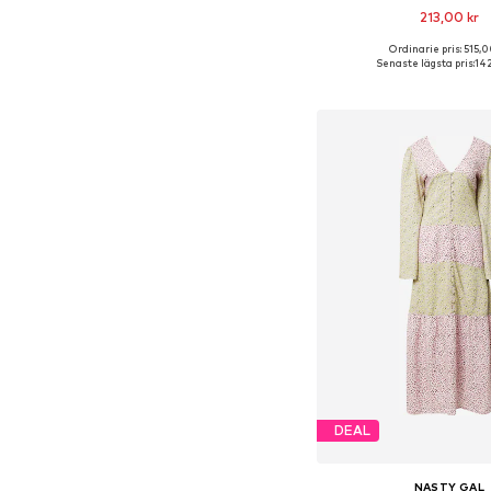
213,00 kr
Ordinarie pris: 515,0
Senaste lägsta pris:
142
Lägg till i varu
DEAL
NASTY GAL