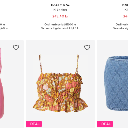
NASTY GAL
NA
Klänning
K
245,40 kr
34
0 kr
Ordinarie pris: 685,00 kr
Ordinarie
34, 36, 38, 40
Tillgängliga storlekar: 32, 34, 36, 38, 40
Tillgängliga storl
,40 kr
Senaste lägsta pris:
245,40 kr
Senaste läg
korgen
Lägg till i varukorgen
Lägg till
DEAL
DEAL