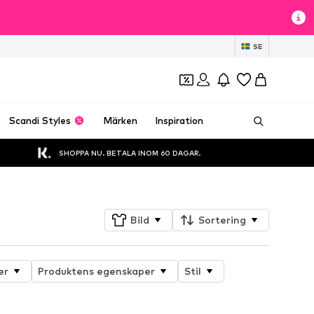
t
SE
Scandi Styles
Märken
Inspiration
SHOPPA NU. BETALA INOM 60 DAGAR.
Bild
Sortering
er
Produktens egenskaper
Stil