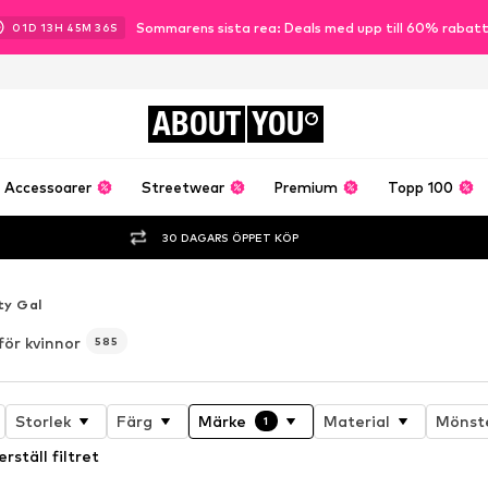
Sommarens sista rea: Deals med upp till 60% rabat
01
D
13
H
45
M
34
S
ABOUT
YOU
Accessoarer
Streetwear
Premium
Topp 100
30 DAGARS ÖPPET KÖP
ty Gal
för kvinnor
585
Storlek
Färg
Märke
Material
Mönst
1
erställ filtret