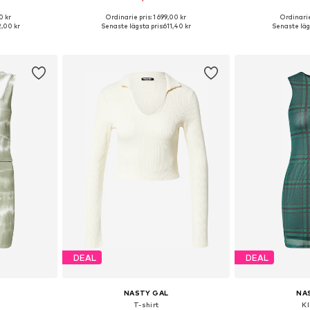
0 kr
Ordinarie pris: 1 699,00 kr
Ordinarie
Tillgängliga storlekar: 32, 34, 36, 38, 40, 42
Tillgängliga storlekar: 38, 40, 42
Tillgängliga storle
,00 kr
Senaste lägsta pris:
611,40 kr
Senaste lägs
korgen
Lägg till i varukorgen
Lägg till
DEAL
DEAL
NASTY GAL
NA
T-shirt
K