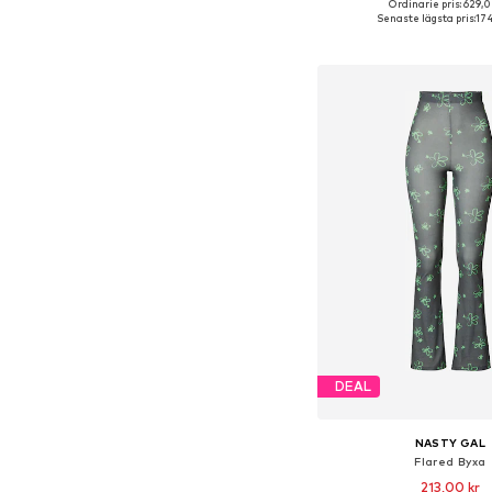
Ordinarie pris: 629,0
Tillgängliga storlekar: 34, 
Senaste lägsta pris:
174
Lägg till i varu
DEAL
NASTY GAL
Flared Byxa
213,00 kr