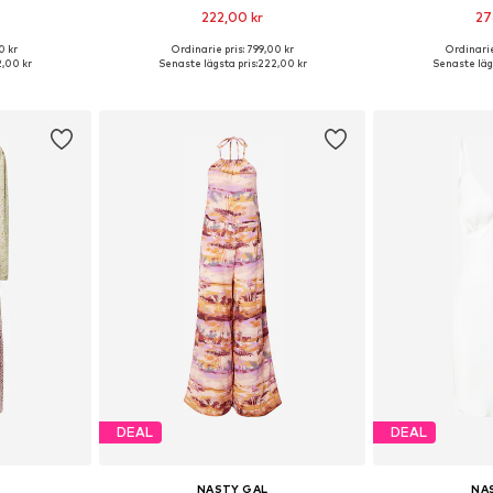
222,00 kr
27
0 kr
Ordinarie pris: 799,00 kr
Ordinarie
Tillgängliga storlekar: 32, 34, 36, 38, 40, 42
Tillgängliga storlekar: XXS, XS, M, L, XL
Tillgängliga storl
,00 kr
Senaste lägsta pris:
222,00 kr
Senaste lägs
korgen
Lägg till i varukorgen
Lägg till
DEAL
DEAL
NASTY GAL
NA