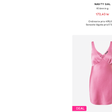
NASTY GAL
Klänning
173,40 kr
Ordinarie pris: 495,0
Tillgängliga storlekar: 32, 
Senaste lägsta pris:
173
Lägg till i varu
DEAL