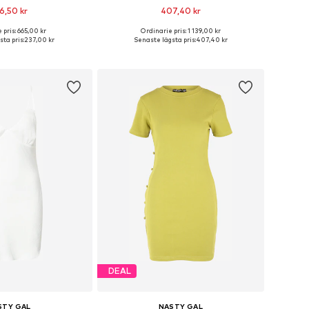
6,50 kr
407,40 kr
 pris: 665,00 kr
Ordinarie pris: 1 139,00 kr
ekar: 32, 36, 38, 40, 42
Tillgängliga storlekar: 32, 34, 36, 38, 40, 42
ta pris:
237,00 kr
Senaste lägsta pris:
407,40 kr
 i varukorgen
Lägg till i varukorgen
DEAL
STY GAL
NASTY GAL