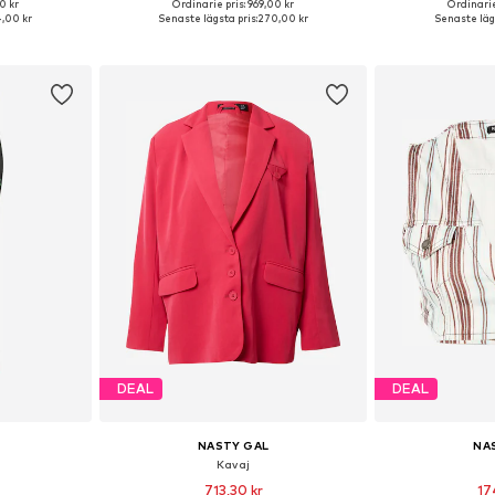
0 kr
Ordinarie pris: 969,00 kr
Ordinarie
36, 38, 40, 42
Tillgängliga storlekar: 32, 34, 36, 38, 40, 42
Tillgängliga storl
,00 kr
Senaste lägsta pris:
270,00 kr
Senaste lägs
korgen
Lägg till i varukorgen
Lägg till
DEAL
DEAL
NASTY GAL
NA
Kavaj
713,30 kr
17