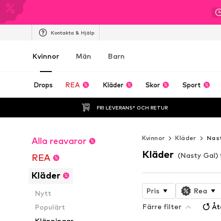
Kontakta & Hjälp
Kvinnor
Män
Barn
Drops
REA
Kläder
Skor
Sport
FRI LEVERANS* OCH RETUR
Kvinnor
Kläder
Nas
Alla reavaror
Kläder
(Nasty Gal) 
REA
Kläder
Pris
Rea
Nytt
Färre filter
Åt
Populärt
Klänningar