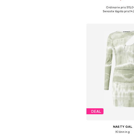
Ordinarie pris: 515,0
Senaste lägsta pris:
142
Lägg till i varu
DEAL
NASTY GAL
Klänning