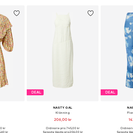
DEAL
DEAL
NASTY GAL
NA
Klänning
Fla
206,00 kr
14
00 kr
Ordinarie pris: 745,00 kr
Ordinarie
, 36, 38, 40
Tillgängliga storlekar: 36, 38, 40, 42
Tillgängliga storl
5,60 kr
Senaste lägsta pris:
206,00 kr
Senaste lägs