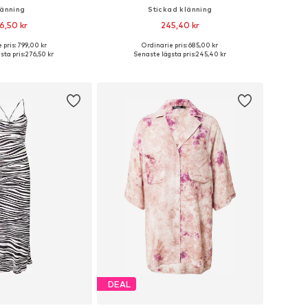
länning
Stickad klänning
6,50 kr
245,40 kr
 pris: 799,00 kr
Ordinarie pris: 685,00 kr
rlekar: 34, 36, 38, 40
Tillgängliga storlekar: XXS, XS, M, L, XL
sta pris:
276,50 kr
Senaste lägsta pris:
245,40 kr
 i varukorgen
Lägg till i varukorgen
DEAL