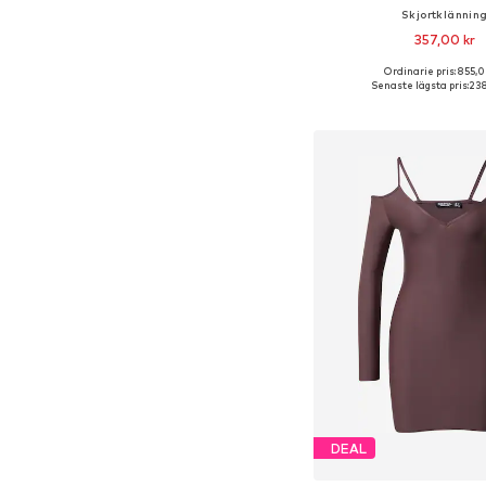
Skjortklännin
357,00 kr
Ordinarie pris: 855,0
Tillgängliga storlekar: 32, 
Senaste lägsta pris:
238
Lägg till i varu
DEAL