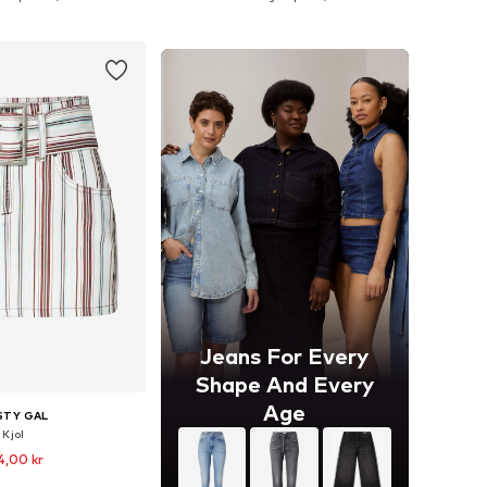
 i varukorgen
Lägg till i varukorgen
Jeans For Every
Shape And Every
Age
STY GAL
Kjol
4,00 kr