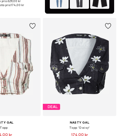
 pris: 629,00 kr
ekar: 34, 36, 38, 40, 42
ta pris:
174,00 kr
 i varukorgen
DEAL
STY GAL
NASTY GAL
Topp
Topp 'Daisy'
4,00 kr
174,00 kr