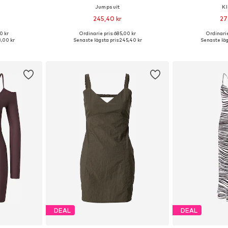
g
Jumpsuit
K
245,40 kr
27
0 kr
Ordinarie pris: 685,00 kr
Ordinarie
34, 36, 38, 40
Tillgängliga storlekar: S, M, L, XL, XXL
Tillgängliga sto
,00 kr
Senaste lägsta pris:
245,40 kr
Senaste läg
korgen
Lägg till i varukorgen
Lägg till
DEAL
DEAL