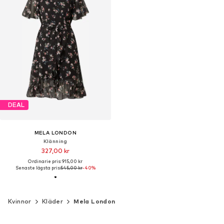
DEAL
MELA LONDON
Klänning
327,00 kr
Ordinarie pris: 915,00 kr
Senaste lägsta pris:
545,00 kr
-40%
Kvinnor
Kläder
Mela London