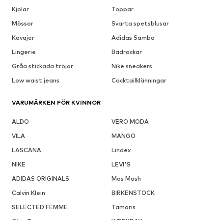
Kjolar
Toppar
Mössor
Svarta spetsblusar
Kavajer
Adidas Samba
Lingerie
Badrockar
Gråa stickada tröjor
Nike sneakers
Low waist jeans
Cocktailklänningar
VARUMÄRKEN FÖR KVINNOR
ALDO
VERO MODA
VILA
MANGO
LASCANA
Lindex
NIKE
LEVI'S
ADIDAS ORIGINALS
Mos Mosh
Calvin Klein
BIRKENSTOCK
SELECTED FEMME
Tamaris