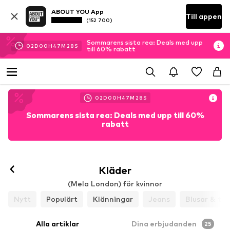
ABOUT YOU App
Till appen
(152 700)
Sommarens sista rea: Deals med upp
02
D
00
H
47
M
27
S
till 60% rabatt
02
D
00
H
47
M
27
S
Sommarens sista rea: Deals med upp till 60%
rabatt
Kläder
(Mela London) för kvinnor
Nytt
Populärt
Klänningar
Jeans
Blusar & tun
Alla artiklar
Dina erbjudanden
25