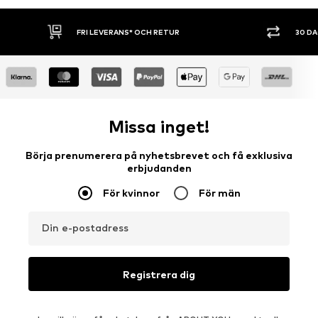
30 DAGARS ÖPPET KÖP
SHOPPA NU. 
Missa inget!
Börja prenumerera på nyhetsbrevet och få exklusiva
erbjudanden
För kvinnor
För män
Din e-postadress
Registrera dig