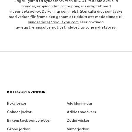
Jag vill gärna få nyhetsbrev från ABOUT YOU om aktuella
trender, erbjudanden och kuponger i enlighet med
Integritetspolicy
. Du kan när som helst återkalla ditt samtycke
med verkan för framtiden genom att skicka ett meddelande till
kundservice@aboutyou.com
eller använda
avregistreringsalternativet i slutet av varje nyhetsbrev.
KATEGORI KVINNOR
Roxy byxor
Vila klänningar
Colmar jackor
Adidas sneakers
Birkenstock pantoletter
Zadig väskor
Gröna jackor
Vinterjackor