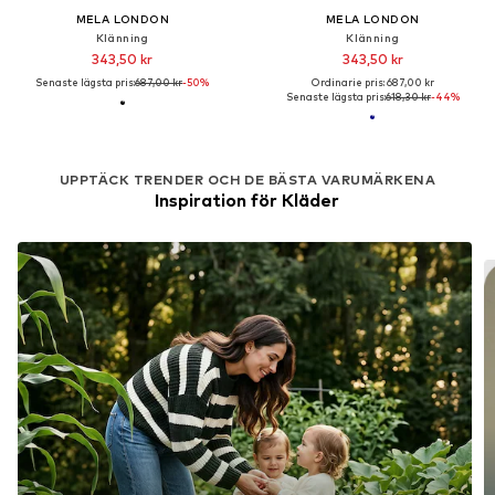
MELA LONDON
MELA LONDON
Klänning
Klänning
343,50 kr
343,50 kr
Senaste lägsta pris:
687,00 kr
-50%
Ordinarie pris: 687,00 kr
Senaste lägsta pris:
618,30 kr
-44%
UPPTÄCK TRENDER OCH DE BÄSTA VARUMÄRKENA
Inspiration för Kläder