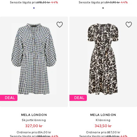
Senaste lägsta pris:
618,30 kr
-44%
Senaste lägsta pris:
540,90 kr
-44%
DEAL
DEAL
MELA LONDON
MELA LONDON
Skjortklänning
Klänning
327,00 kr
343,50 kr
Ordinarie pris: 654,00 kr
Ordinarie pris: 687,00 kr
Senaste lägsta pris:
588,60 kr
-44%
Senaste lägsta pris:
618,30 kr
-44%